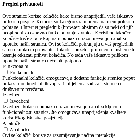
Pregled privatnosti
Ove stranice koriste kolačiće kako bismo unaprijedili vaše iskustvo
prilikom posjete. Kolačići su kategorizirani prema namjeni prilikom
pohrane u Internet preglednik (browser) obzirom da su neki od njih
neophodni za osnovno funkcioniranje stranica. Koristimo također i
kolačiće treće strane koji nam pomažu u razumijevanju i analizi
uporabe naših stranica. Ovi se kolačići pohranjuju u vaš preglednik
samo ukoliko ih prihvatite. Također možete i promijeniti mišljenje te
kasnije otkazati prihvat kolačića. No tada vaše iskustvo prilikom
uporabe naših stranica neće biti potpuno.
Funkcionalni
Funkcionalni
Funkcionalni kolačići omogućavaju dodatne funkcije stranica poput
prikaza multimedijalnih zapisa ili dijeljenja sadržaja stranica na
društvenim mrežama.
Izvedbeni
Izvedbeni
Izvedbeni kolačići pomažu u razumijevanju i analizi ključnih
funkcionalnosti stranica, što omogućava unaprijeđenja kvalitete
korisničkog iskustva posjetitelja.
Analitički
Analitički
Ovi se kolačići koriste za razumijevanje načina interakcije