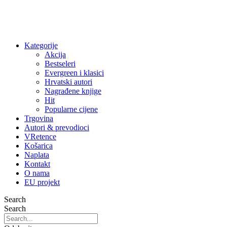
Kategorije
Akcija
Bestseleri
Evergreen i klasici
Hrvatski autori
Nagrađene knjige
Hit
Popularne cijene
Trgovina
Autori & prevodioci
VRetence
Košarica
Naplata
Kontakt
O nama
EU projekt
Search
Search