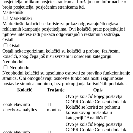
posjetitelja prilikom posjete stranicama. Pružaju nam informacije o
broju posjetitelja, posjećenim stranicama itd.
Marketinški
Marketinški
Marketinški kolačići se koriste za prikaz odgovarajućih oglasa i
reklamnih kampanja posjetiteljima. Ovi kolačići prate posjetitelje i
njihove interese radi prikaza odgovarajućih reklamnih sadržaja.
Ostali
Ostali
Ostali nekategorizirani kolačići su kolačići u probnoj fazi/testni
kolačići, zbog čega još nisu svrstani u određenu kategoriju.
Neophodni
Neophodni
Neophodni kolačići su apsolutno osnovni za pravilno funkcioniranje
stranica. Oni omogućavaju osnovne funkcionalnosti i sigurnosne
postavke stranica anonimo, bez prukupljanja korisničkih podataka.
Kolačić
Trajanje
Opis
Ovo je kolačić kojeg postavlja
GDPR Cookie Consent dodatak.
cookielawinfo-
11
Kolačić se koristi za pohranu
checbox-analytics
months
korisnikovog pristanka u
kategoriji "Analitički".
Ovo je kolačić kojeg postavlja
GDPR Cookie Consent dodatak.
cookielawinfo-
11