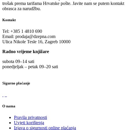
trošak prema tarifama Hrvatske pošte. Javite nam se putem kontakt
obrasca za narudžbu.
Kontakt
Tel:
+385 1 4810 690
Email:
prodaja@dzepna.com
Ulica Nikole Tesle 16, Zagreb 10000
Radno vrijeme knjižare
subota 09
–
14 sati
ponedjeljak – petak 09
–
20 sati
Sigurno plaćanje
O nama
Pravila privatnosti
Uvjeti korištenja
Izjava o sigurnosti online plaćanja