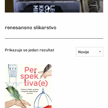
Odaberite
Naručite
Uživajte
Odaberite
Naručite
Uživajte
Odaberite
Naručite
Uživajte
renesansno slikarstvo
Prikazuje se jedan rezultat