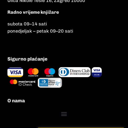
Ulica Nikole Tesle 16, Zagreb 10000
Radno vrijeme knjižare
subota 09
–
14 sati
ponedjeljak – petak 09
–
20 sati
Sigurno plaćanje
O nama