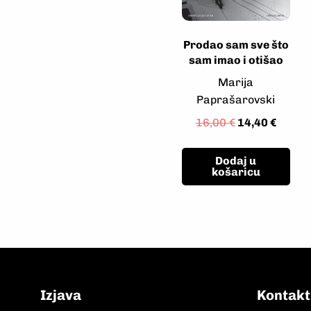
Prodao sam sve što
sam imao i otišao
Marija
Paprašarovski
16,00
€
14,40
€
Dodaj u
košaricu
Izjava
Kontakt