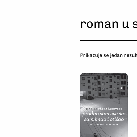
Odaberi
roman u 
Prikazuje se jedan rezul