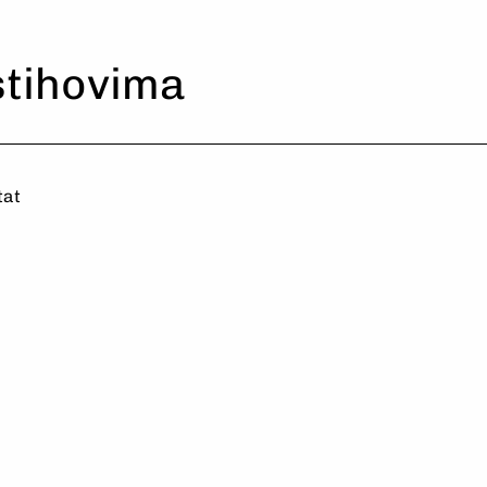
te
stihovima
tat