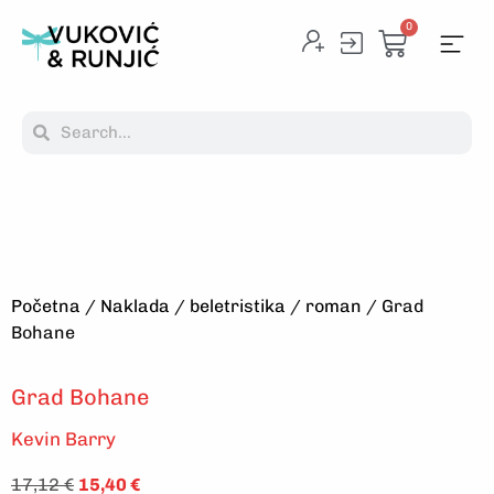
0
Početna
/
Naklada
/
beletristika
/
roman
/ Grad
Bohane
Grad Bohane
Kevin Barry
17,12
€
15,40
€