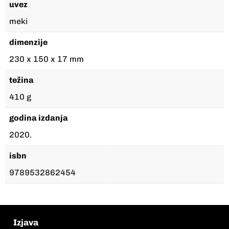
uvez
meki
dimenzije
230 x 150 x 17 mm
težina
410 g
godina izdanja
2020.
isbn
9789532862454
Izjava