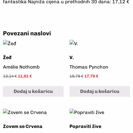
fantastika
Najniža cijena u prethodnih 30 dana: 17,12 €
Povezani naslovi
Žeđ
V.
Amélie Nothomb
Thomas Pynchon
13,14
€
11,81
€
19,78
€
17,78
€
Dodaj u košaricu
Dodaj u košaricu
Zovem se Crvena
Popraviti žive