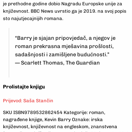
je prethodne godine dobio Nagradu Europske unije za
književnost. BBC News uvrstio ga je 2019. na svoj popis
sto najutjecajnijih romana.
“Barry je sjajan pripovjedač, a njegov je
roman prekrasna mješavina prošlosti,
sadašnjosti i zamišljene budućnosti.”
— Scarlett Thomas, The Guardian
Prolistajte knjigu
Prijevod:
Saša Stančin
SKU
ISBN9789532862454
Kategorije:
roman
,
nagrađene knjige
,
Kevin Barry
Oznake:
irska
književnost
,
književnost na engleskom
,
znanstvena