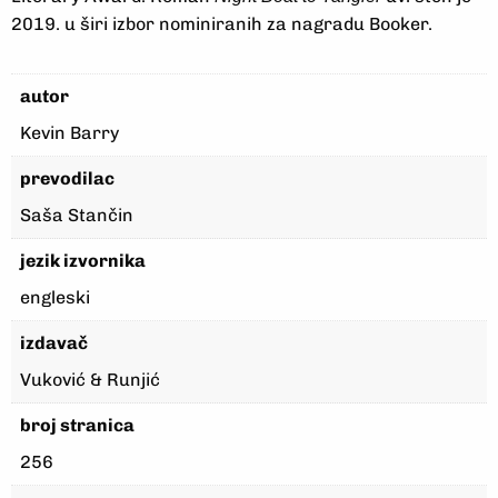
2019. u širi izbor nominiranih za nagradu Booker.
autor
Kevin Barry
prevodilac
Saša Stančin
jezik izvornika
engleski
izdavač
Vuković & Runjić
broj stranica
256