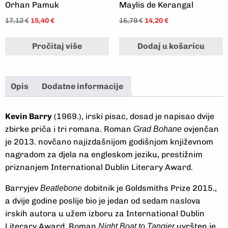
Orhan Pamuk
Maylis de Kerangal
17,12
€
15,40
€
15,79
€
14,20
€
Pročitaj više
Dodaj u košaricu
Opis
Dodatne informacije
Kevin Barry
(1969.), irski pisac, dosad je napisao dvije
zbirke priča i tri romana. Roman
ovjenčan
Grad Bohane
je 2013. novčano najizdašnijom godišnjom književnom
nagradom za djela na engleskom jeziku, prestižnim
priznanjem International Dublin Literary Award.
Barryjev
dobitnik je Goldsmiths Prize 2015.,
Beatlebone
a dvije godine poslije bio je jedan od sedam naslova
irskih autora u užem izboru za International Dublin
Literary Award. Roman
uvršten je
Night Boat to Tangier