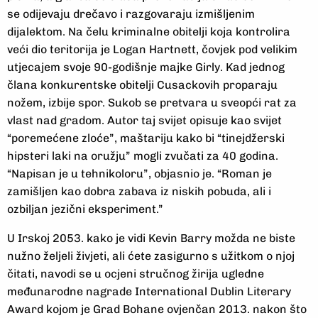
se odijevaju drečavo i razgovaraju izmišljenim
dijalektom. Na čelu kriminalne obitelji koja kontrolira
veći dio teritorija je Logan Hartnett, čovjek pod velikim
utjecajem svoje 90-godišnje majke Girly. Kad jednog
člana konkurentske obitelji Cusackovih proparaju
nožem, izbije spor. Sukob se pretvara u sveopći rat za
vlast nad gradom. Autor taj svijet opisuje kao svijet
“poremećene zloće”, maštariju kako bi “tinejdžerski
hipsteri laki na oružju” mogli zvučati za 40 godina.
“Napisan je u tehnikoloru”, objasnio je. “Roman je
zamišljen kao dobra zabava iz niskih pobuda, ali i
ozbiljan jezični eksperiment.”
U Irskoj 2053. kako je vidi Kevin Barry možda ne biste
nužno željeli živjeti, ali ćete zasigurno s užitkom o njoj
čitati, navodi se u ocjeni stručnog žirija ugledne
međunarodne nagrade International Dublin Literary
Award kojom je Grad Bohane ovjenčan 2013. nakon što