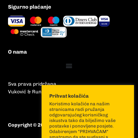
Sigurno plaćanje
O nama
Sva prava pridržana
Vuković & Runjić
Prihvat kolačića
Koristimo kolačiće na našim
stranicama radi pružanja
odgovarajućeg korisničkog
iskustva tako da bilježimo vaše
Copyright © 2026 Vuković & Runjić
postavke i ponovljene posjete.
Odabirenjem "PRIHVAĆAM"
smatramo da ste suglasni s