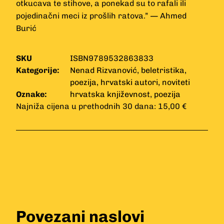
otkucava te stihove, a ponekad su to rafali ili
pojedinačni meci iz prošlih ratova.” — Ahmed
Burić
SKU
ISBN9789532863833
Kategorije:
Nenad Rizvanović
,
beletristika
,
poezija
,
hrvatski autori
,
noviteti
Oznake:
hrvatska književnost
,
poezija
Najniža cijena u prethodnih 30 dana: 15,00 €
Povezani naslovi