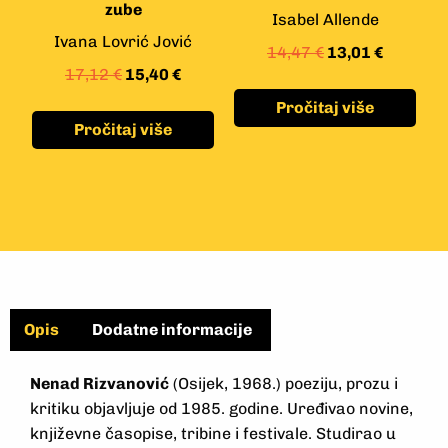
zube
Isabel Allende
Ivana Lovrić Jović
14,47
€
13,01
€
17,12
€
15,40
€
Pročitaj više
Pročitaj više
Opis
Dodatne informacije
Nenad Rizvanović
(Osijek, 1968.) poeziju, prozu i
kritiku objavljuje od 1985. godine. Uređivao novine,
književne časopise, tribine i festivale. Studirao u