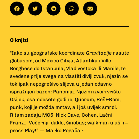
O knjizi
“Iako su geografske koordinate
Gravitacije
rasute
globusom, od Mexico Cityja, Atlantika i Ville
Borghese do Istanbula, Vladivostoka ili Manile, te
svedene prije svega na vlastiti divlji zvuk, njezin se
tok ipak nepogrešivo slijeva u jedan odavno
ispražnjen bazen: Panoniju. Njezini izvori vrište
Osijek, osamdesete godine, Quorum, Reš&Rem,
punk, koji je možda mrtav, ali još uvijek smrdi.
Ritam zadaju MC5, Nick Cave, Cohen, Lačni
Franz… Večernji, dakle, šinobus; walkman u uši i –
press Play!” — Marko Pogačar