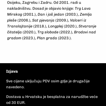
Osijeku, Zagrebu i Zadru. Od 2001. radi u
nakladništvu. Dosad je objavio knjige:
Trg Lava
Mirskog
(2001.),
Dan i još jedan
(2003.),
Zemlja
pleše
(2006.),
Sat pjevanja
(2009.),
Valceri iz
Translajtanije
(2018.),
Longplej
(2020.),
Stvaranje
čitatelja
(2020.),
Trg slobode
(2022.),
Brodovi nad
gradom
(2023.),
Plan grada
(2023.).
Izjava
Sve cijene uključuju PDV osim gdje je drugačije
navedeno.
Dostava u Hrvatsku je besplatna za narudžbe veće
od 30 EUR.