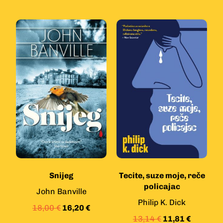
Snijeg
Tecite, suze moje, reče
policajac
John Banville
Philip K. Dick
18,00
€
16,20
€
13,14
€
11,81
€