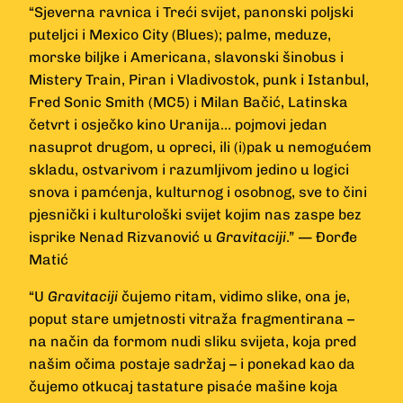
“Sjeverna ravnica i Treći svijet, panonski poljski
puteljci i Mexico City (Blues); palme, meduze,
morske biljke i Americana, slavonski šinobus i
Mistery Train, Piran i Vladivostok, punk i Istanbul,
Fred Sonic Smith (MC5) i Milan Bačić, Latinska
četvrt i osječko kino Uranija… pojmovi jedan
nasuprot drugom, u opreci, ili (i)pak u nemogućem
skladu, ostvarivom i razumljivom jedino u logici
snova i pamćenja, kulturnog i osobnog, sve to čini
pjesnički i kulturološki svijet kojim nas zaspe bez
isprike Nenad Rizvanović u
Gravitaciji
.” — Đorđe
Matić
“U
Gravitaciji
čujemo ritam, vidimo slike, ona je,
poput stare umjetnosti vitraža fragmentirana –
na način da formom nudi sliku svijeta, koja pred
našim očima postaje sadržaj – i ponekad kao da
čujemo otkucaj tastature pisaće mašine koja