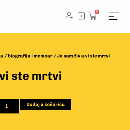
0
ka
/
biografija i memoar
/ Ja sam živ a vi ste mrtvi
vi ste mrtvi
Dodaj u košaricu