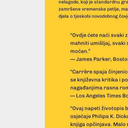
nelagode, koji je standardnu gr
zamršene vremenske petlje, mas
djela o tjeskobi novodobnog čovj
“Ovdje ćete naći svaki 
mahniti umišljaj, svaki 
moćan.”
— James Parker, Bosto
“Carrère spaja činjenice
se književna kritika i p
nagađanjima rasna ro
— Los Angeles Times B
“Ovaj napeti životopis 
osjećaje Philipa K. Dic
knjiga opčinjava. Malo