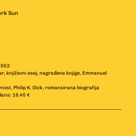
ork Sun
2553
ar
,
književni esej
,
nagrađene knjige
,
Emmanuel
vnost
,
Philip K. Dick
,
romansirana biografija
dana: 18,45 €