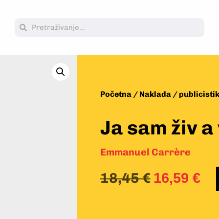
Početna
/
Naklada
/
publicisti
Ja sam živ a 
Emmanuel Carrère
18,45
€
16,59
€