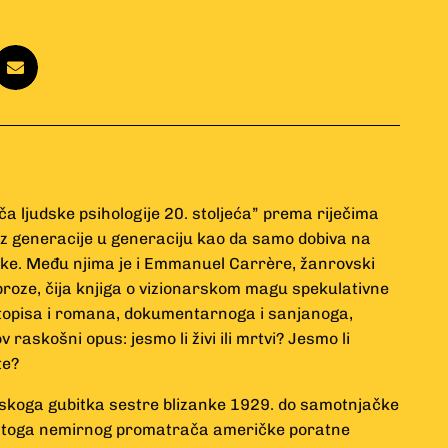
ča ljudske psihologije 20. stoljeća” prema riječima
 iz generacije u generaciju kao da samo dobiva na
nike. Među njima je i Emmanuel Carrère, žanrovski
roze, čija knjiga o vizionarskom magu spekulativne
votopisa i romana, dokumentarnoga i sanjanoga,
v raskošni opus: jesmo li živi ili mrtvi? Jesmo li
te?
skoga gubitka sestre blizanke 1929. do samotnjačke
uh toga nemirnog promatrača američke poratne