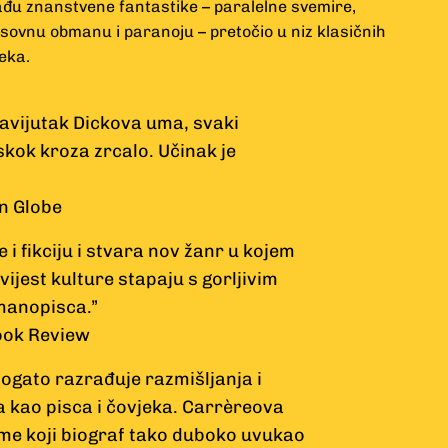
ađu znanstvene fantastike – paralelne svemire,
ovnu obmanu i paranoju – pretočio u niz klasičnih
eka.
zavijutak Dickova uma, svaki
skok kroza zrcalo. Učinak je
n Globe
 i fikciju i stvara nov žanr u kojem
ovijest kulture stapaju s gorljivim
manopisca.”
ook Review
bogato razrađuje razmišljanja i
ka kao pisca i čovjeka. Carrèreova
 me koji biograf tako duboko uvukao