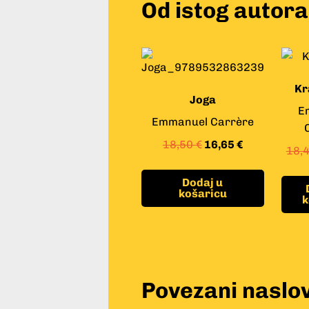
Od istog autora
Kr
Joga
E
Emmanuel Carrère
18,50
€
16,65
€
18,
Dodaj u
košaricu
k
Povezani naslov