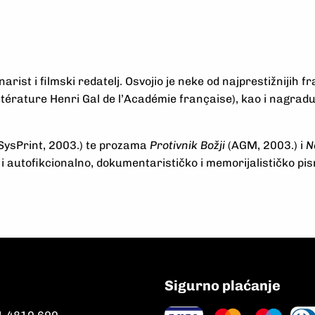
arist i filmski redatelj. Osvojio je neke od najprestižnijih 
térature Henri Gal de l’Académie française), kao i nagradu
SysPrint, 2003.) te prozama
Protivnik Božji
(AGM, 2003.) i
N
i autofikcionalno, dokumentarističko i memorijalističko pi
Sigurno plaćanje