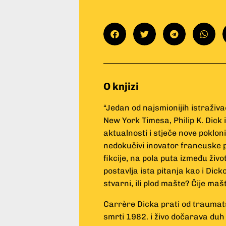
O knjizi
“Jedan od najsmionijih istraživa
New York Timesa, Philip K. Dick
aktualnosti i stječe nove poklo
nedokučivi inovator francuske p
fikcije, na pola puta između ži
postavlja ista pitanja kao i Dicko
stvarni, ili plod mašte? Čije maš
Carrère Dicka prati od traumat
smrti 1982. i živo dočarava d