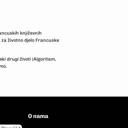
francuskih književnih
 za životno djelo Francuske
eki drugi životi
(Algoritam,
smo.
O nama