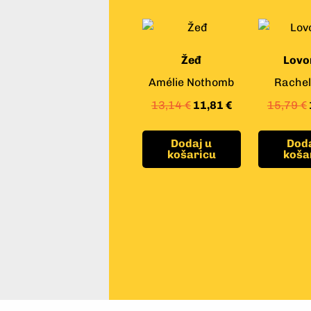
Žeđ
Lovo
Amélie Nothomb
Rachel
13,14
€
11,81
€
15,79
€
Dodaj u
Doda
košaricu
koša