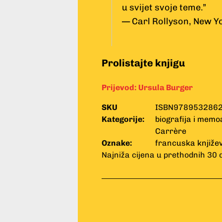
u svijet svoje teme.”
— Carl Rollyson, New Y
Prolistajte knjigu
Prijevod:
Ursula Burger
SKU
ISBN978953286
Kategorije:
biografija i memo
Carrère
Oznake:
francuska knjiže
Najniža cijena u prethodnih 30 