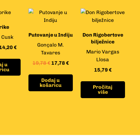
rike
Putovanje u Indiju
Don Rigobertove
 Cusk
bilježnice
Gonçalo M.
14,20
€
Mario Vargas
Tavares
Llosa
19,78
€
17,78
€
j u
ricu
15,79
€
Dodaj u
košaricu
Pročitaj
više