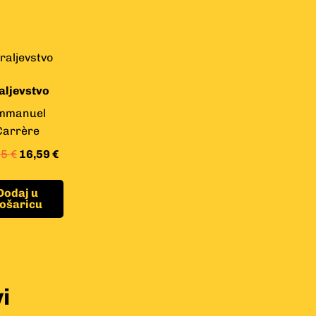
aljevstvo
mmanuel
Carrère
45
€
16,59
€
Dodaj u
ošaricu
i