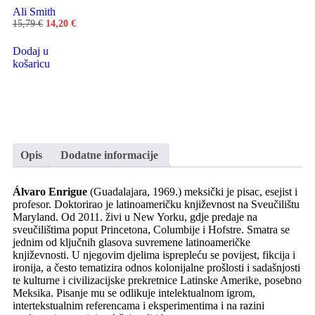
Ali Smith
15,79
€
14,20
€
Dodaj u
košaricu
Opis
Dodatne informacije
Álvaro Enrigue
(Guadalajara, 1969.) meksički je pisac, esejist i
profesor. Doktorirao je latinoameričku književnost na Sveučilištu
Maryland. Od 2011. živi u New Yorku, gdje predaje na
sveučilištima poput Princetona, Columbije i Hofstre. Smatra se
jednim od ključnih glasova suvremene latinoameričke
književnosti. U njegovim djelima isprepleću se povijest, fikcija i
ironija, a često tematizira odnos kolonijalne prošlosti i sadašnjosti
te kulturne i civilizacijske prekretnice Latinske Amerike, posebno
Meksika. Pisanje mu se odlikuje intelektualnom igrom,
intertekstualnim referencama i eksperimentima i na razini