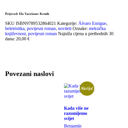
Prijevod:
Ela Varošanec Krsnik
SKU
ISBN9789532864021
Kategorije:
Álvaro Enrigue
,
beletristika
,
povijesni roman
,
noviteti
Oznake:
meksička
književnost
,
povijesni roman
Najniža cijena u prethodnih 30
dana: 20,00 €
Povezani naslovi
Akcija!
Kada više ne
razumijemo
svijet
Benjamín