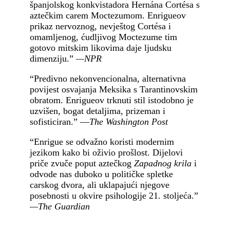
španjolskog konkvistadora Hernána Cortésa s
aztečkim carem Moctezumom. Enrigueov
prikaz nervoznog, nevještog Cortésa i
omamljenog, ćudljivog Moctezume tim
gotovo mitskim likovima daje ljudsku
dimenziju.”
—NPR
“Predivno nekonvencionalna, alternativna
povijest osvajanja Meksika s Tarantinovskim
obratom. Enrigueov trknuti stil istodobno je
uzvišen, bogat detaljima, prizeman i
sofisticiran.” —
The Washington Post
“Enrigue se odvažno koristi modernim
jezikom kako bi oživio prošlost. Dijelovi
priče zvuče poput aztečkog
Zapadnog krila
i
odvode nas duboko u političke spletke
carskog dvora, ali uklapajući njegove
posebnosti u okvire psihologije 21. stoljeća.”
—The Guardian