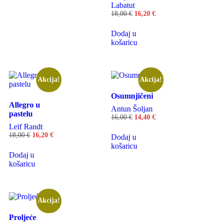
Labatut
18,00
€
16,20
€
Dodaj u
košaricu
Akcija!
Akcija!
Osumnjičeni
Allegro u
Antun Šoljan
pastelu
16,00
€
14,40
€
Leif Randt
18,00
€
16,20
€
Dodaj u
košaricu
Dodaj u
košaricu
Akcija!
Proljeće