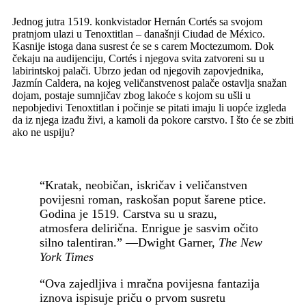
Jednog jutra 1519. konkvistador Hernán Cortés sa svojom
pratnjom ulazi u Tenoxtitlan – današnji Ciudad de México.
Kasnije istoga dana susrest će se s carem Moctezumom. Dok
čekaju na audijenciju, Cortés i njegova svita zatvoreni su u
labirintskoj palači. Ubrzo jedan od njegovih zapovjednika,
Jazmín Caldera, na kojeg veličanstvenost palače ostavlja snažan
dojam, postaje sumnjičav zbog lakoće s kojom su ušli u
nepobjedivi Tenoxtitlan i počinje se pitati imaju li uopće izgleda
da iz njega izađu živi, a kamoli da pokore carstvo. I što će se zbiti
ako ne uspiju?
“Kratak, neobičan, iskričav i veličanstven
povijesni roman, raskošan poput šarene ptice.
Godina je 1519. Carstva su u srazu,
atmosfera delirična. Enrigue je sasvim očito
silno talentiran.” —Dwight Garner,
The New
York Times
“Ova zajedljiva i mračna povijesna fantazija
iznova ispisuje priču o prvom susretu