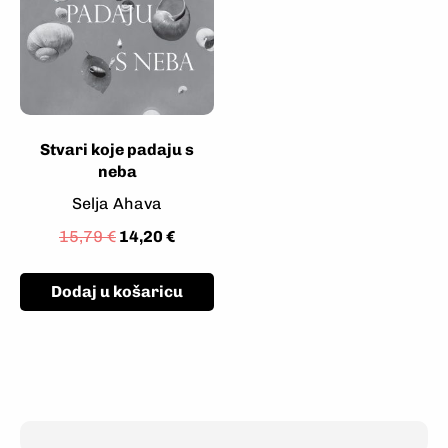
Stvari koje padaju s
neba
Selja Ahava
15,79
€
14,20
€
Dodaj u košaricu