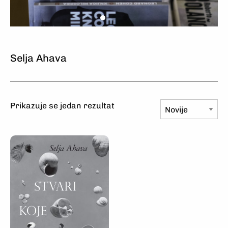
Odaberite
Naručite
Uživajte
Odaberite
Naručite
Uživajte
Odaberite
Naručite
Uživajte
Selja Ahava
Prikazuje se jedan rezultat