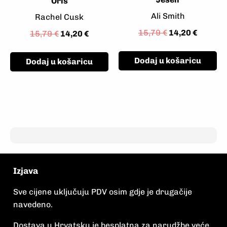
Oris
Ali Smith
Rachel Cusk
15,79
€
14,20
€
15,79
€
14,20
€
Dodaj u košaricu
Dodaj u košaricu
Izjava
Sve cijene uključuju PDV osim gdje je drugačije
navedeno.
Dostava u Hrvatsku je besplatna za narudžbe veće