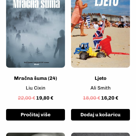
Mračna šuma (24)
Ljeto
Liu Cixin
Ali Smith
22,00
€
19,80
€
18,00
€
16,20
€
Pročitaj više
Dodaj u košaricu