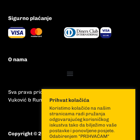
Sigurno plaćanje
O nama
Sva prava pridržana
Vuković & Runjić
Prihvat kolačića
Koristimo kolačiće na našim
stranicama radi pružanja
odgovarajućeg korisničkog
iskustva tako da bilježimo vaše
postavke i ponovljene posjete.
Copyright © 2026 Vuković & Runjić
Odabirenjem "PRIHVAĆAM"