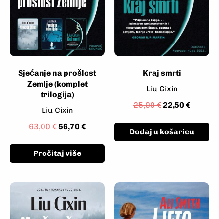
Sjećanje na prošlost
Kraj smrti
Zemlje (komplet
Liu Cixin
trilogija)
25,00
€
22,50
€
Liu Cixin
63,00
€
56,70
€
Dodaj u košaricu
Pročitaj više