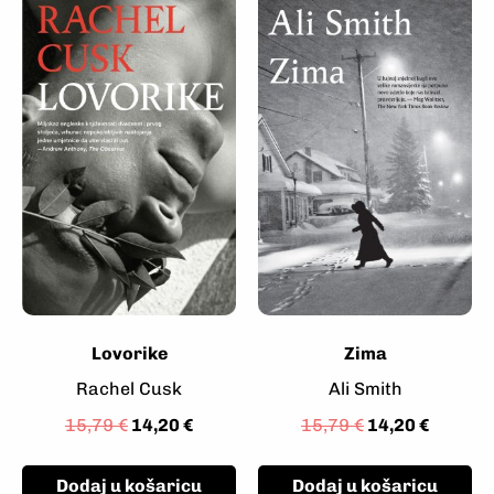
Lovorike
Zima
Rachel Cusk
Ali Smith
15,79
€
14,20
€
15,79
€
14,20
€
Dodaj u košaricu
Dodaj u košaricu