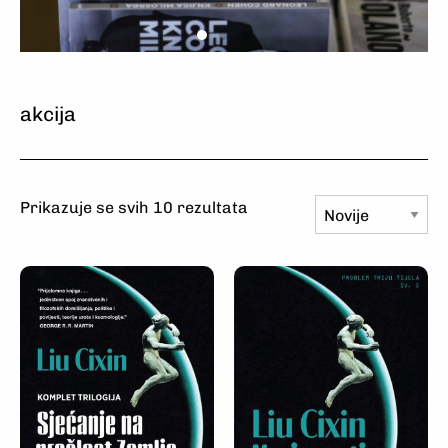
Odaberite
Naručite
Uživajte
Odaberite
Naručite
Uživajte
Odaberite
Naručite
Uživajte
akcija
Prikazuje se svih 10 rezultata