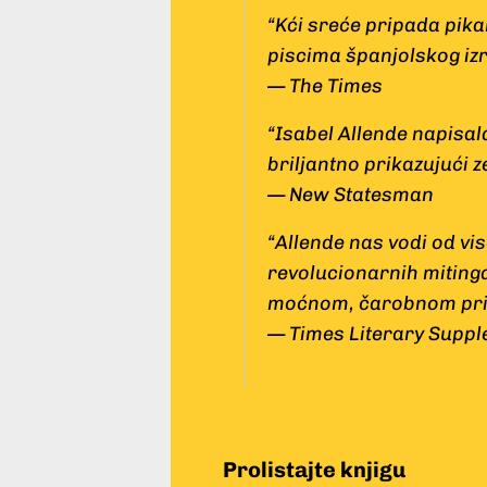
“Kći sreće pripada pika
piscima španjolskog iz
— The Times
“Isabel Allende napisal
briljantno prikazujući z
— New Statesman
“Allende nas vodi od vi
revolucionarnih mitinga
moćnom, čarobnom pri
— Times Literary Supp
Prolistajte knjigu