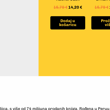
15,79
€
14,20
€
15,79
€
Dodaj u
Proč
košaricu
vi
eljica, s više od 74 milijuna prodanih knjiga. Rođena u Peruu 