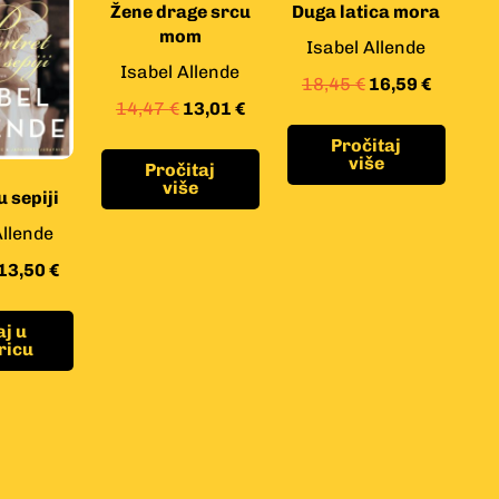
Žene drage srcu
Duga latica mora
mom
Isabel Allende
Isabel Allende
18,45
€
16,59
€
14,47
€
13,01
€
Pročitaj
više
Pročitaj
više
u sepiji
Allende
13,50
€
j u
ricu