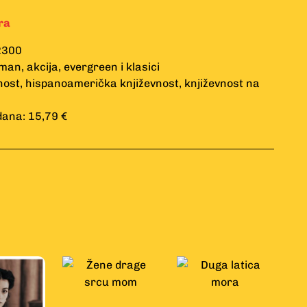
ra
2300
oman
,
akcija
,
evergreen i klasici
nost
,
hispanoamerička književnost
,
književnost na
dana: 15,79 €