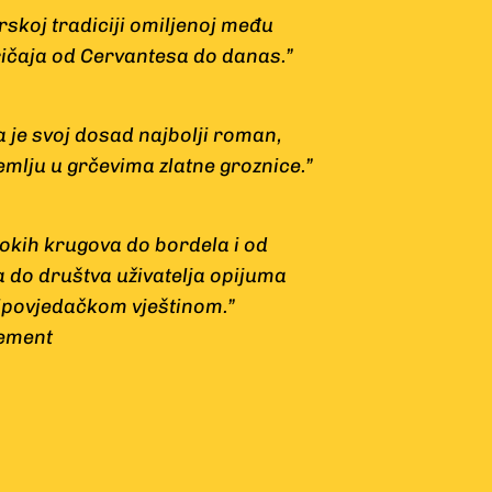
rskoj tradiciji omiljenoj među
ričaja od Cervantesa do danas.”
a je svoj dosad najbolji roman,
emlju u grčevima zlatne groznice.”
sokih krugova do bordela i od
 do društva uživatelja opijuma
povjedačkom vještinom.”
lement