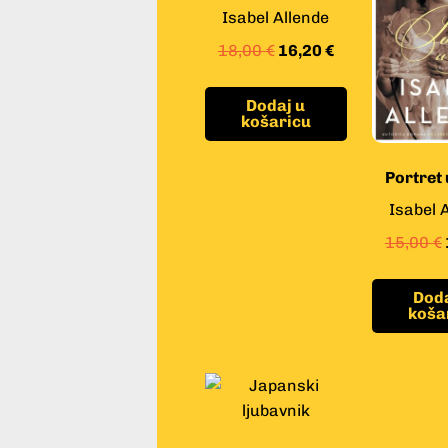
Isabel Allende
18,00
€
16,20
€
Dodaj u
košaricu
Portret 
Isabel 
15,00
€
Doda
koša