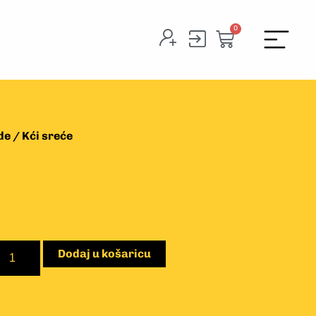
0
de
/ Kći sreće
Dodaj u košaricu