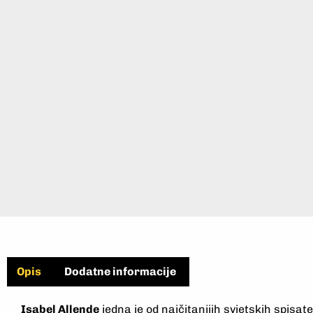
Opis
Dodatne informacije
Isabel Allende
jedna je od najčitanijih svjetskih spisat