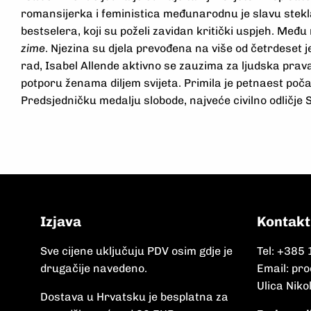
romansijerka i feministica međunarodnu je slavu ste
bestselera, koji su poželi zavidan kritički uspjeh. Među
zime
. Njezina su djela prevođena na više od četrdeset 
rad, Isabel Allende aktivno se zauzima za ljudska prav
potporu ženama diljem svijeta. Primila je petnaest poča
Predsjedničku medalju slobode, najveće civilno odličje 
Izjava
Kontakt
Sve cijene uključuju PDV osim gdje je
Tel:
+385 
drugačije navedeno.
Email:
pro
Ulica Niko
Dostava u Hrvatsku je besplatna za