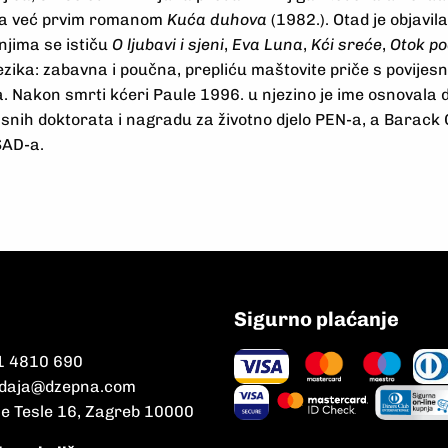
kla već prvim romanom
Kuća duhova
(1982.). Otad je objavil
 njima se ističu
O ljubavi i sjeni
,
Eva Luna
,
Kći sreće
,
Otok p
jezika: zabavna i poučna, prepliću maštovite priče s povijes
a. Nakon smrti kćeri Paule 1996. u njezino je ime osnovala
snih doktorata i nagradu za životno djelo PEN-a, a Barack O
SAD-a.
Sigurno plaćanje
1 4810 690
daja@dzepna.com
le Tesle 16, Zagreb 10000