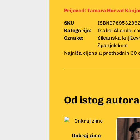
Prijevod:
Tamara Horvat Kanje
SKU
ISBN978953286
Kategorije:
Isabel Allende
,
r
Oznake:
čileanska književ
španjolskom
Najniža cijena u prethodnih 30 
Od istog autora
Onkraj zime