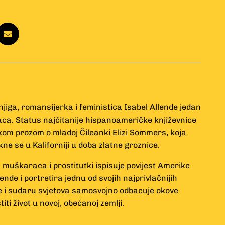
njiga, romansijerka i feministica Isabel Allende jedan
isaca. Status najčitanije hispanoameričke književnice
kom prozom o mladoj Čileanki Elizi Sommers, koja
kne se u Kaliforniji u doba zlatne groznice.
muškaraca i prostitutki ispisuje povijest Amerike
nde i portretira jednu od svojih najprivlačnijih
ne i sudaru svjetova samosvojno odbacuje okove
iti život u novoj, obećanoj zemlji.