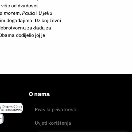
a više od dvadeset
od morem
,
Paula
i
U jeku
nim događajima. Uz književni
 dobrotvornu zakladu za
bama dodijelio joj je
O nama
Pravila privatnosti
Uvjeti korištenja