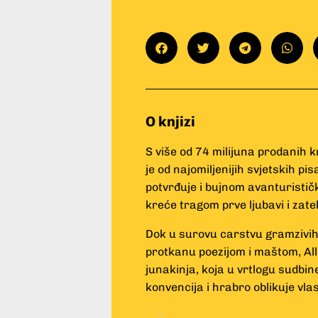
O knjizi
S više od 74 milijuna prodanih k
je od najomiljenijih svjetskih p
potvrđuje i bujnom avanturistič
kreće tragom prve ljubavi i zate
Dok u surovu carstvu gramzivih 
protkanu poezijom i maštom, Alle
junakinja, koja u vrtlogu sudbi
konvencija i hrabro oblikuje vlast