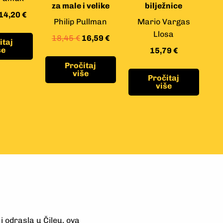
za male i velike
bilježnice
14,20
€
Philip Pullman
Mario Vargas
Llosa
18,45
€
16,59
€
itaj
še
15,79
€
Pročitaj
više
Pročitaj
više
i odrasla u Čileu, ova