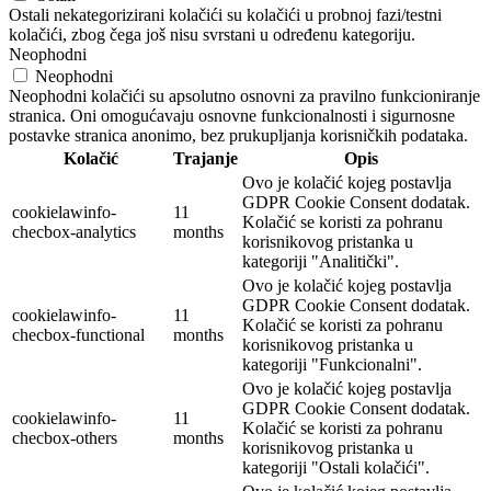
Ostali nekategorizirani kolačići su kolačići u probnoj fazi/testni
kolačići, zbog čega još nisu svrstani u određenu kategoriju.
Neophodni
Neophodni
Neophodni kolačići su apsolutno osnovni za pravilno funkcioniranje
stranica. Oni omogućavaju osnovne funkcionalnosti i sigurnosne
postavke stranica anonimo, bez prukupljanja korisničkih podataka.
Kolačić
Trajanje
Opis
Ovo je kolačić kojeg postavlja
GDPR Cookie Consent dodatak.
cookielawinfo-
11
Kolačić se koristi za pohranu
checbox-analytics
months
korisnikovog pristanka u
kategoriji "Analitički".
Ovo je kolačić kojeg postavlja
GDPR Cookie Consent dodatak.
cookielawinfo-
11
Kolačić se koristi za pohranu
checbox-functional
months
korisnikovog pristanka u
kategoriji "Funkcionalni".
Ovo je kolačić kojeg postavlja
GDPR Cookie Consent dodatak.
cookielawinfo-
11
Kolačić se koristi za pohranu
checbox-others
months
korisnikovog pristanka u
kategoriji "Ostali kolačići".