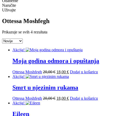
Odaberite
Naručite
Uživajte
Ottessa Moshfegh
Poredano
Prikazuje se svih 4 rezultata
po
najnovijem
Akcija!
Moja godina odmora i opuštanja
Izvorna
Trenutna
Ottessa Moshfegh
20,00
€
18,00
€
Dodaj u košaricu
cijena
cijena
Akcija!
bila
je:
je:
18,00 €.
Smrt u njezinim rukama
20,00 €.
Izvorna
Trenutna
Ottessa Moshfegh
20,00
€
18,00
€
Dodaj u košaricu
cijena
cijena
Akcija!
bila
je:
je:
18,00 €.
Eileen