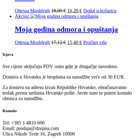
20,00 €.
Izvorna
Trenutna
Ottessa Moshfegh
18,00
€
16,20
€
Dodaj u košaricu
cijena
cijena
Akcija!
bila
je:
je:
16,20 €.
Moja godina odmora i opuštanja
18,00 €.
Izvorna
Trenutna
Ottessa Moshfegh
17,12
€
15,40
€
Pročitaj više
cijena
cijena
bila
je:
Izjava
je:
15,40 €.
17,12 €.
Sve cijene uključuju PDV osim gdje je drugačije navedeno.
Dostava u Hrvatsku je besplatna za narudžbe veće od 30 EUR.
Za dostavu na adresu izvan Republike Hrvatske, obračunavamo
trošak prema tarifama Hrvatske pošte. Javite nam se putem kontakt
obrasca za narudžbu.
Kontakt
Tel:
+385 1 4810 690
Email:
prodaja@dzepna.com
Ulica Nikole Tesle 16, Zagreb 10000