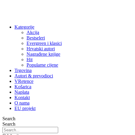
Kategorije
Akcija
Bestseleri
Evergreen i klasici
Hrvatski autori
Nagrađene knjige
Hit
Popularne cijene
Trgovina
Autori & prevodioci
VRetence
Košarica
Naplata
Kontakt
O nama
EU projekt
Search
Search