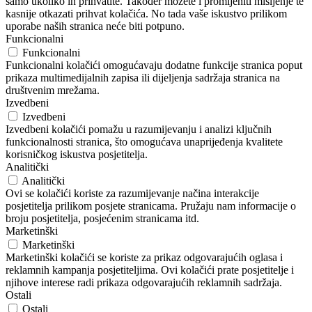
samo ukoliko ih prihvatite. Također možete i promijeniti mišljenje te
kasnije otkazati prihvat kolačića. No tada vaše iskustvo prilikom
uporabe naših stranica neće biti potpuno.
Funkcionalni
Funkcionalni
Funkcionalni kolačići omogućavaju dodatne funkcije stranica poput
prikaza multimedijalnih zapisa ili dijeljenja sadržaja stranica na
društvenim mrežama.
Izvedbeni
Izvedbeni
Izvedbeni kolačići pomažu u razumijevanju i analizi ključnih
funkcionalnosti stranica, što omogućava unaprijeđenja kvalitete
korisničkog iskustva posjetitelja.
Analitički
Analitički
Ovi se kolačići koriste za razumijevanje načina interakcije
posjetitelja prilikom posjete stranicama. Pružaju nam informacije o
broju posjetitelja, posjećenim stranicama itd.
Marketinški
Marketinški
Marketinški kolačići se koriste za prikaz odgovarajućih oglasa i
reklamnih kampanja posjetiteljima. Ovi kolačići prate posjetitelje i
njihove interese radi prikaza odgovarajućih reklamnih sadržaja.
Ostali
Ostali