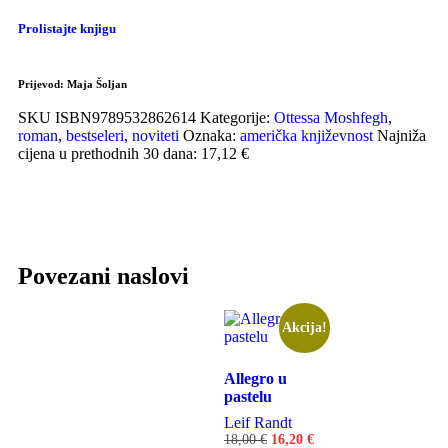
Prolistajte knjigu
Prijevod:
Maja Šoljan
SKU
ISBN9789532862614
Kategorije:
Ottessa Moshfegh
,
roman
,
bestseleri
,
noviteti
Oznaka:
američka književnost
Najniža
cijena u prethodnih 30 dana: 17,12 €
Povezani naslovi
Akcija!
Allegro u
pastelu
Leif Randt
18,00
€
16,20
€