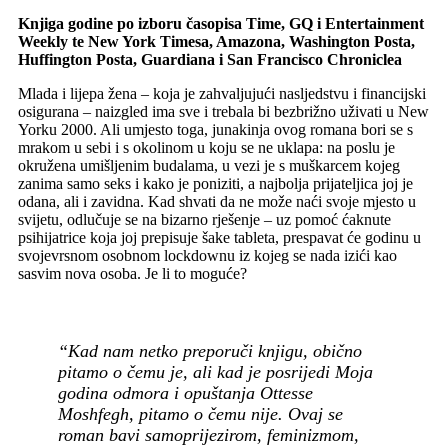
Knjiga godine po izboru časopisa Time, GQ i Entertainment
Weekly te New York Timesa, Amazona, Washington Posta,
Huffington Posta, Guardiana i San Francisco Chroniclea
Mlada i lijepa žena – koja je zahvaljujući nasljedstvu i financijski
osigurana – naizgled ima sve i trebala bi bezbrižno uživati u New
Yorku 2000. Ali umjesto toga, junakinja ovog romana bori se s
mrakom u sebi i s okolinom u koju se ne uklapa: na poslu je
okružena umišljenim budalama, u vezi je s muškarcem kojeg
zanima samo seks i kako je poniziti, a najbolja prijateljica joj je
odana, ali i zavidna. Kad shvati da ne može naći svoje mjesto u
svijetu, odlučuje se na bizarno rješenje – uz pomoć ćaknute
psihijatrice koja joj prepisuje šake tableta, prespavat će godinu u
svojevrsnom osobnom lockdownu iz kojeg se nada izići kao
sasvim nova osoba. Je li to moguće?
“Kad nam netko preporuči knjigu, obično
pitamo o čemu je, ali kad je posrijedi Moja
godina odmora i opuštanja Ottesse
Moshfegh, pitamo o čemu nije. Ovaj se
roman bavi samoprijezirom, feminizmom,