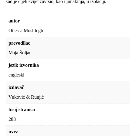
kad je cijeli svijet završio, kao i junakinja, u izolaciji.
autor
Ottessa Moshfegh
prevodilac
Maja Šoljan
jezik izvornika
engleski
izdavač
Vuković & Runjić
broj stranica
288
uvez