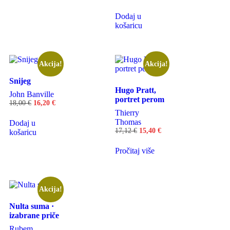
Dodaj u
košaricu
Akcija!
Akcija!
Snijeg
Hugo Pratt,
John Banville
portret perom
18,00
€
16,20
€
Thierry
Thomas
Dodaj u
17,12
€
15,40
€
košaricu
Pročitaj više
Akcija!
Nulta suma ·
izabrane priče
Rubem