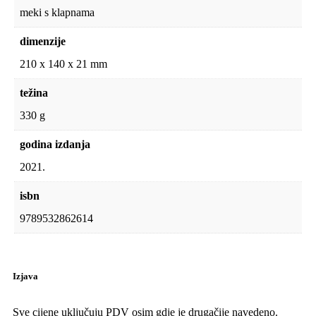
meki s klapnama
dimenzije
210 x 140 x 21 mm
težina
330 g
godina izdanja
2021.
isbn
9789532862614
Izjava
Sve cijene uključuju PDV osim gdje je drugačije navedeno.