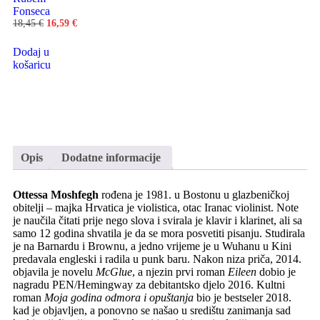
Fonseca
18,45
€
16,59
€
Dodaj u
košaricu
Opis
Dodatne informacije
Ottessa Moshfegh
rođena je 1981. u Bostonu u glazbeničkoj
obitelji – majka Hrvatica je violistica, otac Iranac violinist. Note
je naučila čitati prije nego slova i svirala je klavir i klarinet, ali sa
samo 12 godina shvatila je da se mora posvetiti pisanju. Studirala
je na Barnardu i Brownu, a jedno vrijeme je u Wuhanu u Kini
predavala engleski i radila u punk baru. Nakon niza priča, 2014.
objavila je novelu
McGlue
, a njezin prvi roman
Eileen
dobio je
nagradu PEN/Hemingway za debitantsko djelo 2016. Kultni
roman
Moja godina odmora i opuštanja
bio je bestseler 2018.
kad je objavljen, a ponovno se našao u središtu zanimanja sad