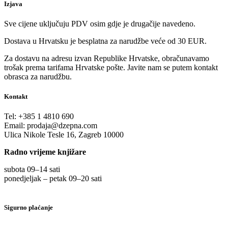
Izjava
Sve cijene uključuju PDV osim gdje je drugačije navedeno.
Dostava u Hrvatsku je besplatna za narudžbe veće od 30 EUR.
Za dostavu na adresu izvan Republike Hrvatske, obračunavamo
trošak prema tarifama Hrvatske pošte. Javite nam se putem kontakt
obrasca za narudžbu.
Kontakt
Tel:
+385 1 4810 690
Email:
prodaja@dzepna.com
Ulica Nikole Tesle 16, Zagreb 10000
Radno vrijeme knjižare
subota 09
–
14 sati
ponedjeljak – petak 09
–
20 sati
Sigurno plaćanje