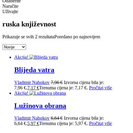
Odaberite
Naručite
Uživajte
ruska književnost
Prikazuje se svih 2 rezultata
Poredano po najnovijem
Akcija!
Blijeda vatra
Vladimir Nabokov
7,96
€
Izvorna cijena bila je:
7,96 €.
7,17
€
Trenutna cijena je: 7,17 €.
Pročitaj više
Akcija!
Lužinova obrana
Vladimir Nabokov
6,64
€
Izvorna cijena bila je:
6,64 €.
5,97
€
Trenutna cijena je: 5,97 €.
Pročitaj više