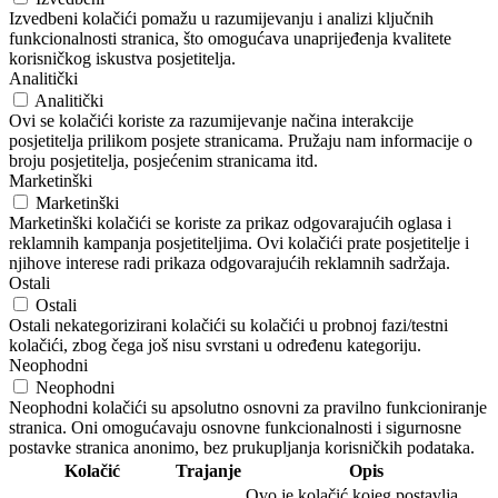
Izvedbeni kolačići pomažu u razumijevanju i analizi ključnih
funkcionalnosti stranica, što omogućava unaprijeđenja kvalitete
korisničkog iskustva posjetitelja.
Analitički
Analitički
Ovi se kolačići koriste za razumijevanje načina interakcije
posjetitelja prilikom posjete stranicama. Pružaju nam informacije o
broju posjetitelja, posjećenim stranicama itd.
Marketinški
Marketinški
Marketinški kolačići se koriste za prikaz odgovarajućih oglasa i
reklamnih kampanja posjetiteljima. Ovi kolačići prate posjetitelje i
njihove interese radi prikaza odgovarajućih reklamnih sadržaja.
Ostali
Ostali
Ostali nekategorizirani kolačići su kolačići u probnoj fazi/testni
kolačići, zbog čega još nisu svrstani u određenu kategoriju.
Neophodni
Neophodni
Neophodni kolačići su apsolutno osnovni za pravilno funkcioniranje
stranica. Oni omogućavaju osnovne funkcionalnosti i sigurnosne
postavke stranica anonimo, bez prukupljanja korisničkih podataka.
Kolačić
Trajanje
Opis
Ovo je kolačić kojeg postavlja