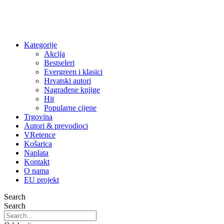
Kategorije
Akcija
Bestseleri
Evergreen i klasici
Hrvatski autori
Nagrađene knjige
Hit
Popularne cijene
Trgovina
Autori & prevodioci
VRetence
Košarica
Naplata
Kontakt
O nama
EU projekt
Search
Search