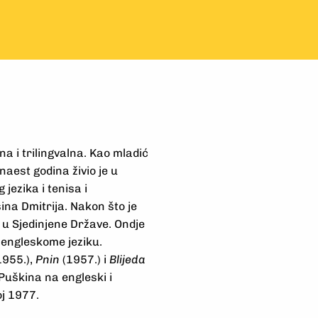
a i trilingvalna. Kao mladić
aest godina živio je u
jezika i tenisa i
ina Dmitrija. Nakon što je
e u Sjedinjene Države. Ondje
 engleskome jeziku.
1955.),
Pnin
(1957.) i
Blijeda
 Puškina na engleski i
oj 1977.