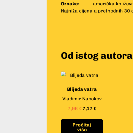
Oznake:
američka književ
Najniža cijena u prethodnih 30 
Od istog autora
Blijeda vatra
Vladimir Nabokov
7,96
€
7,17
€
Pročitaj
više