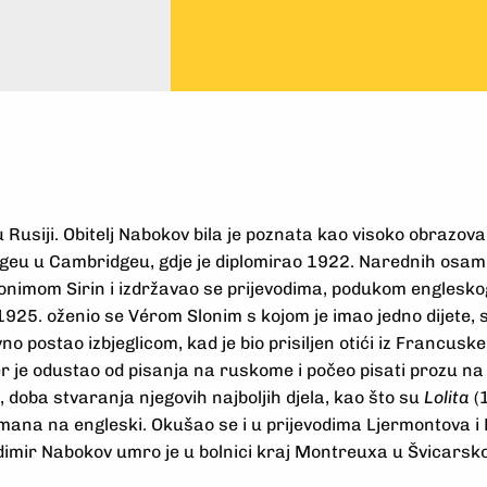
Rusiji. Obitelj Nabokov bila je poznata kao visoko obrazovan
legeu u Cambridgeu, gdje je diplomirao 1922. Narednih osamn
onimom Sirin i izdržavao se prijevodima, podukom engleskog 
1925. oženio se Vérom Slonim s kojom je imao jedno dijete, s
o postao izbjeglicom, kad je bio prisiljen otići iz Francusk
r je odustao od pisanja na ruskome i počeo pisati prozu na
 doba stvaranja njegovih najboljih djela, kao što su
Lolita
(
romana na engleski. Okušao se i u prijevodima Ljermontova i
ladimir Nabokov umro je u bolnici kraj Montreuxa u Švicarsk