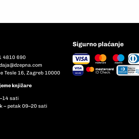
Sigurno plaćanje
1 4810 690
daja@dzepna.com
le Tesle 16, Zagreb 10000
jeme knjižare
–
14 sati
k – petak 09
–
20 sati