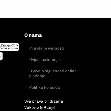
O nama
Pravila privatnosti
Uvjeti korištenja
Izjava o sigurnosti online
plaćanja
Politika kolačića
Sva prava pridržana
Vuković & Runjić