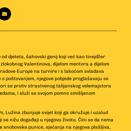
od djeteta, šahovski genij koji već kao tinejdžer
i zlokobnog Valentinova, dijelom mentora a dijelom
 gradove Europe na turnire i s lakoćom svladava
e s poštovanjem, njegove pobjede proglašavaju se
ori se protiv strastvenog talijanskog velemajstora
jedama, i služi se svojom pomno smišljenom
 Lužina zbunjuje svijet koji ga okružuje i uzalud
ji se nižu događaji u njegovu životu. Čini se da nema
e snobovske punice, sjećanja na njegova plašljiva,