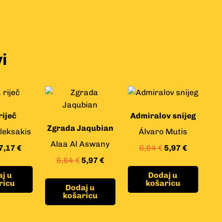
i
riječ
Admiralov snijeg
Zgrada Jaqubian
Aleksakis
Álvaro Mutis
Alaa Al Aswany
7,17
€
6,64
€
5,97
€
6,64
€
5,97
€
j u
Dodaj u
ricu
košaricu
Dodaj u
košaricu