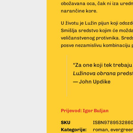
obožavana oca, čak ni iza uredn
narančine kore.
U životu je Lužin pijun koji odoz
Smišlja sredstvo kojim će možda
veličanstvenog protivnika. Sred
posve nezamislivu kombinaciju
“Za one koji tek trebaju
Lužinova obrana
predst
— John Updike
Prijevod:
Igor Buljan
SKU
ISBN978953286
Kategorije:
roman
,
evergreen 