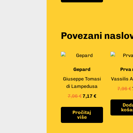
Povezani naslov
Gepard
Prva 
Giuseppe Tomasi
Vassilis 
di Lampedusa
7,96
€
7,96
€
7,17
€
Doda
koša
Pročitaj
više