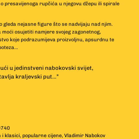
o presavijenoga rupčića u njegovu džepu ili spirale
do gleda nejasne figure što se nadvijaju nad njim.
 moći osujetiti namjere svojeg zagonetnog,
stvo koje podrazumijeva proizvoljnu, apsurdnu te
 poteza…
 ući u jedinstveni nabokovski svijet,
avlja kraljevski put…”
0740
i klasici
,
popularne cijene
,
Vladimir Nabokov