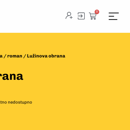
0
ka
/
roman
/ Lužinova obrana
rana
tno nedostupno