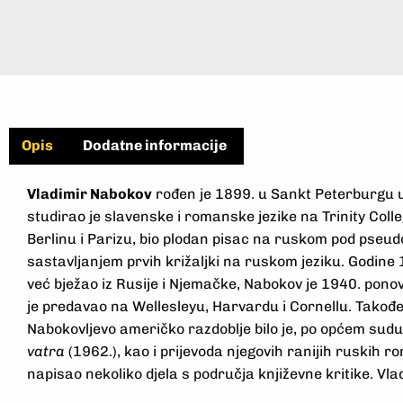
Opis
Dodatne informacije
Vladimir Nabokov
rođen je 1899. u Sankt Peterburgu u 
studirao je slavenske i romanske jezike na Trinity Col
Berlinu i Parizu, bio plodan pisac na ruskom pod pseud
sastavljanjem prvih križaljki na ruskom jeziku. Godine 
već bježao iz Rusije i Njemačke, Nabokov je 1940. ponovn
je predavao na Wellesleyu, Harvardu i Cornellu. Takođe
Nabokovljevo američko razdoblje bilo je, po općem sudu,
vatra
(1962.), kao i prijevoda njegovih ranijih ruskih 
napisao nekoliko djela s područja književne kritike. V