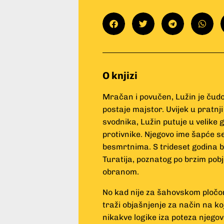
O knjizi
Mračan i povučen, Lužin je čudo 
postaje majstor. Uvijek u pratnj
svodnika, Lužin putuje u velike
protivnike. Njegovo ime šapće s
besmrtnima. S trideset godina b
Turatija, poznatog po brzim pob
obranom.
No kad nije za šahovskom pločom,
traži objašnjenje za način na ko
nikakve logike iza poteza njegov