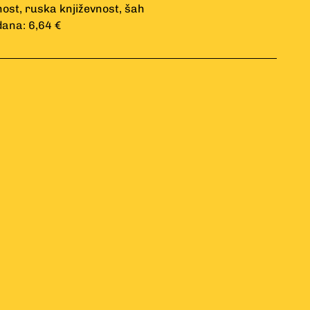
nost
,
ruska književnost
,
šah
dana: 6,64 €