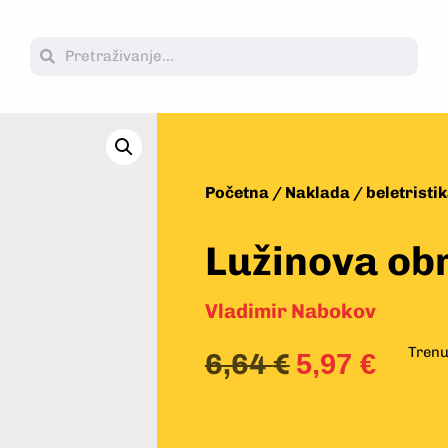
Početna
/
Naklada
/
beletristi
Lužinova ob
Vladimir Nabokov
Trenu
6,64
€
5,97
€