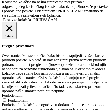
Koristimo kolačiće na našim stranicama radi pružanja
odgovarajućeg korisničkog iskustva tako da bilježimo vaše postavke
i ponovljene posjete. Odabirenjem "PRIHVAĆAM" smatramo da
ste suglasni s prihvatom svih kolačića.
Postavke kolačića
PRIHVAĆAM
Zatvori
Pregled privatnosti
Ove stranice koriste kolačiće kako bismo unaprijedili vaše iskustvo
prilikom posjete. Kolačići su kategorizirani prema namjeni prilikom
pohrane u Internet preglednik (browser) obzirom da su neki od njih
neophodni za osnovno funkcioniranje stranica. Koristimo također i
kolačiće treće strane koji nam pomažu u razumijevanju i analizi
uporabe naših stranica. Ovi se kolačići pohranjuju u vaš preglednik
samo ukoliko ih prihvatite. Također možete i promijeniti mišljenje te
kasnije otkazati prihvat kolačića. No tada vaše iskustvo prilikom
uporabe naših stranica neće biti potpuno.
Funkcionalni
Funkcionalni
Funkcionalni kolačići omogućavaju dodatne funkcije stranica poput
prikaza multimedijalnih zapisa ili dijeljenja sadržaja stranica na