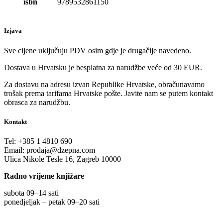
isbn
9789532861150
Izjava
Sve cijene uključuju PDV osim gdje je drugačije navedeno.
Dostava u Hrvatsku je besplatna za narudžbe veće od 30 EUR.
Za dostavu na adresu izvan Republike Hrvatske, obračunavamo
trošak prema tarifama Hrvatske pošte. Javite nam se putem kontakt
obrasca za narudžbu.
Kontakt
Tel:
+385 1 4810 690
Email:
prodaja@dzepna.com
Ulica Nikole Tesle 16, Zagreb 10000
Radno vrijeme knjižare
subota 09
–
14 sati
ponedjeljak – petak 09
–
20 sati