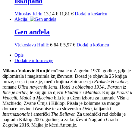
Iskopano
13,14 €.
Izvorna
Trenutna
Miroslav Kirin
13,14
€
11,81
€
Dodaj u košaricu
cijena
cijena
Akcija!
bila
je:
je:
11,81 €.
Gen anđela
13,14 €.
Izvorna
Trenutna
Vjekoslava Huljić
6,64
€
5,97
€
Dodaj u košaricu
cijena
cijena
Opis
bila
je:
Dodatne informacije
je:
5,97 €.
6,64 €.
Milana Vuković Runjić
rođena je u Zagrebu 1970. godine, gdje je
diplomirala i magistrirala književnost. Dosad je objavila 25 knjiga
proze, eseja i poezije, među kojima zbirku eseja
Proklete Hrvatice
,
romane
Ulica nevjernih žena
,
Hotel u oblacima 1914.
,
Faraon iz
Ilice je mrtav
, te knjigu za djecu
Vladimir i Matilda.
Knjiga
Proust u
Veneciji,
Matoš u Mlecima
bila je u užem izboru za nagrade Višnja
Machiedo, Zvane Črnja i Kiklop. Pisala je kolumne za mnoge
domaće novine i časopise te za slovensko
Delo
, talijanski
Internazionale
i američki
The Believer.
Za urednički rad dobila je
nagradu Kiklop 2005. godine, a za književni Nagradu Grada
Zagreba 2016. Majka je kćeri Antonije.