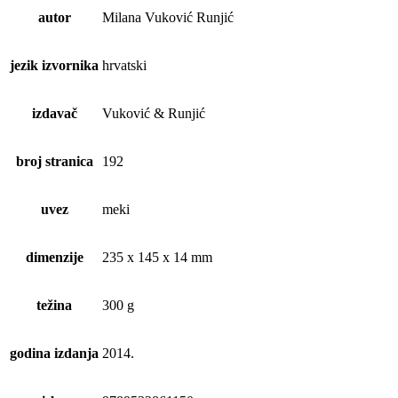
autor
Milana Vuković Runjić
jezik izvornika
hrvatski
izdavač
Vuković & Runjić
broj stranica
192
uvez
meki
dimenzije
235 x 145 x 14 mm
težina
300 g
godina izdanja
2014.