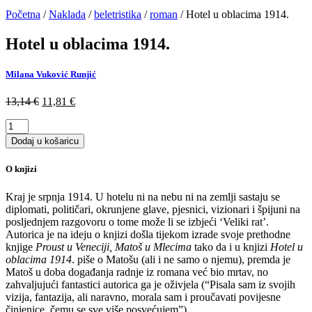
Početna
/
Naklada
/
beletristika
/
roman
/ Hotel u oblacima 1914.
Hotel u oblacima 1914.
Milana Vuković Runjić
Izvorna
Trenutna
13,14
€
11,81
€
cijena
cijena
Hotel
bila
je:
u
je:
11,81 €.
Dodaj u košaricu
oblacima
13,14 €.
1914.
O knjizi
količina
Kraj je srpnja 1914. U hotelu ni na nebu ni na zemlji sastaju se
diplomati, političari, okrunjene glave, pjesnici, vizionari i špijuni na
posljednjem razgovoru o tome može li se izbjeći ‘Veliki rat’.
Autorica je na ideju o knjizi došla tijekom izrade svoje prethodne
knjige
Proust u Veneciji, Matoš
u Mlecima
tako da i u knjizi
Hotel u
oblacima 1914
. piše o Matošu (ali i ne samo o njemu), premda je
Matoš u doba događanja radnje iz romana već bio mrtav, no
zahvaljujući fantastici autorica ga je oživjela (“Pisala sam iz svojih
vizija, fantazija, ali naravno, morala sam i proučavati povijesne
činjenice, čemu se sve više posvećujem”).