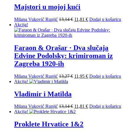
je:
11,95 €.
Majstori u mojoj kući
13,27 €.
Izvorna
Trenutna
Milana Vuković Runjić
13,14
€
11,81
€
Dodaj u košaricu
cijena
cijena
Akcija!
bila
je:
je:
11,81 €.
13,14 €.
Faraon & Orašar · Dva slučaja
Edvine Podolsky: krimiroman iz
Zagreba 1920-ih
Izvorna
Trenutna
Milana Vuković Runjić
13,27
€
11,95
€
Dodaj u košaricu
cijena
cijena
Akcija!
bila
je:
je:
11,95 €.
Vladimir i Matilda
13,27 €.
Izvorna
Trenutna
Milana Vuković Runjić
13,14
€
11,81
€
Dodaj u košaricu
cijena
cijena
Akcija!
bila
je:
je:
11,81 €.
Proklete Hrvatice 1&2
13,14 €.