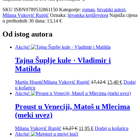
SKU
ISBN9789532861150
Kategorije:
roman
,
hrvatski autori
,
Milana Vuković Runjić
Oznaka:
hrvatska književnost
Najniža cijena
u prethodnih 30 dana: 13,14 €
Od istog autora
Akcija!
Tajna Šuplje kule · Vladimir i
Matilda
Izvorna
Trenutna
Martin Hrastić
Milana Vuković Runjić
17,12
€
15,40
€
Dodaj
cijena
cijena
u košaricu
bila
je:
Akcija!
je:
15,40 €.
17,12 €.
Proust u Veneciji, Matoš u Mlecima
(meki uvez)
Izvorna
Trenutna
Milana Vuković Runjić
13,27
€
11,95
€
Dodaj u košaricu
cijena
cijena
Akcija!
bila
je: