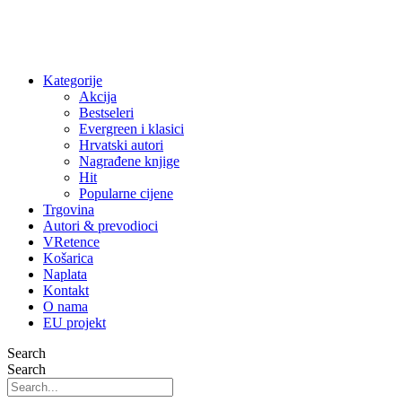
Kategorije
Akcija
Bestseleri
Evergreen i klasici
Hrvatski autori
Nagrađene knjige
Hit
Popularne cijene
Trgovina
Autori & prevodioci
VRetence
Košarica
Naplata
Kontakt
O nama
EU projekt
Search
Search