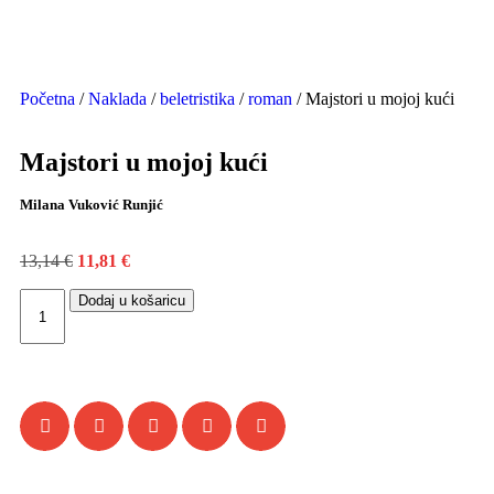
Početna
/
Naklada
/
beletristika
/
roman
/ Majstori u mojoj kući
Majstori u mojoj kući
Milana Vuković Runjić
13,14
€
11,81
€
Dodaj u košaricu