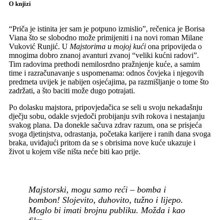
O knjizi
“Priča je istinita jer sam je potpuno izmislio”, rečenica je Borisa
Viana što se slobodno može primijeniti i na novi roman Milane
Vuković Runjić. U
Majstorima u mojoj kući
ona pripovijeda o
mnogima dobro znanoj avanturi zvanoj “veliki kućni radovi”.
Tim radovima prethodi nemilosrdno pražnjenje kuće, a samim
time i razračunavanje s uspomenama: odnos čovjeka i njegovih
predmeta uvijek je nabijen osjećajima, pa razmišljanje o tome što
zadržati, a što baciti može dugo potrajati.
Po dolasku majstora, pripovjedačica se seli u svoju nekadašnju
dječju sobu, odakle svjedoči probijanju svih rokova i nestajanju
svakog plana. Da donekle sačuva zdrav razum, ona se prisjeća
svoga djetinjstva, odrastanja, početaka karijere i ranih dana svoga
braka, uviđajući pritom da se s obrisima nove kuće ukazuje i
život u kojem više ništa neće biti kao prije.
Majstorski, mogu samo reći – bomba i
bombon! Slojevito, duhovito, tužno i lijepo.
Moglo bi imati brojnu publiku. Možda i kao