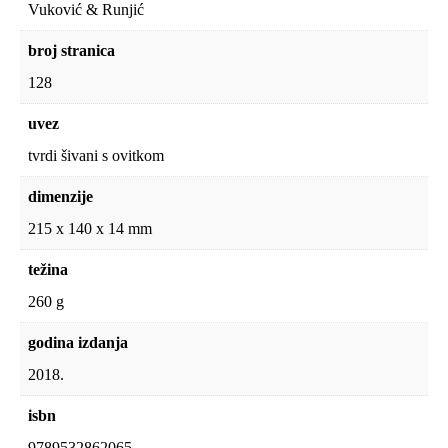
Vuković & Runjić
broj stranica
128
uvez
tvrdi šivani s ovitkom
dimenzije
215 x 140 x 14 mm
težina
260 g
godina izdanja
2018.
isbn
9789532862065