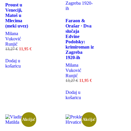
Proust u
Veneciji,
Matoš u
Mlecima
Faraon &
(meki uvez)
Orašar · Dva
slučaja
Milana
Edvine
Vuković
Podolsky:
Runjić
krimiroman iz
13,27
€
11,95
€
Zagreba
1920-ih
Dodaj u
Milana
košaricu
Vuković
Runjić
13,27
€
11,95
€
Dodaj u
košaricu
Akcija!
Akcija!