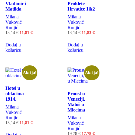
Vladimir i
Proklete
Matilda
Hrvatice 1&2
Milana
Milana
Vuković
Vuković
Runjić
Runjić
13,14
€
11,81
€
13,14
€
11,83
€
Dodaj u
Dodaj u
košaricu
košaricu
Akcija!
Akcija!
Hotel u
oblacima
Proust u
1914.
Veneciji,
Matoš u
Milana
Mlecima
Vuković
Runjić
Milana
13,14
€
11,81
€
Vuković
Runjić
19,78
€
17,78
€
Dodaj u