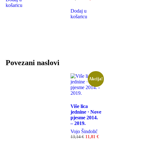
košaricu
Dodaj u
košaricu
Povezani naslovi
Akcija!
Više lica
jednine · Nove
pjesme 2014.
– 2019.
Vojo Šindolić
13,14
€
11,81
€