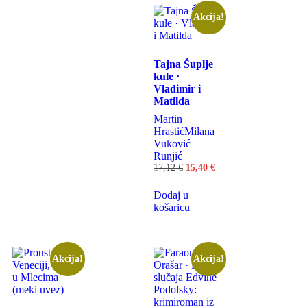
Akcija!
Tajna Šuplje
kule ·
Vladimir i
Matilda
Martin
Hrastić
Milana
Vuković
Runjić
17,12
€
15,40
€
Dodaj u
košaricu
Akcija!
Akcija!