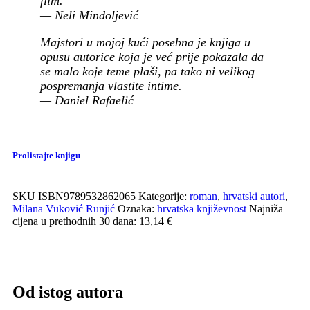
film.
— Neli Mindoljević
Majstori u mojoj kući posebna je knjiga u
opusu autorice koja je već prije pokazala da
se malo koje teme plaši, pa tako ni velikog
pospremanja vlastite intime.
— Daniel Rafaelić
Prolistajte knjigu
SKU
ISBN9789532862065
Kategorije:
roman
,
hrvatski autori
,
Milana Vuković Runjić
Oznaka:
hrvatska književnost
Najniža
cijena u prethodnih 30 dana: 13,14 €
Od istog autora