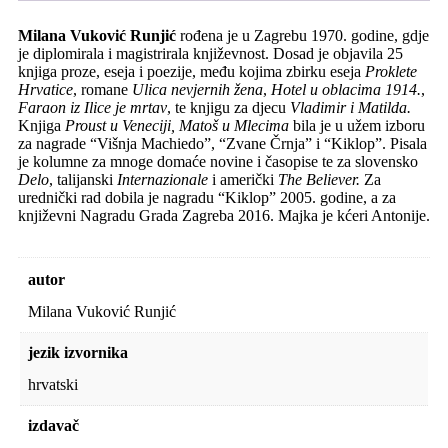
Milana Vuković Runjić
rođena je u Zagrebu 1970. godine, gdje
je diplomirala i magistrirala književnost. Dosad je objavila 25
knjiga proze, eseja i poezije, među kojima zbirku eseja
Proklete
Hrvatice
, romane
Ulica nevjernih žena
,
Hotel u oblacima 1914.
,
Faraon iz Ilice je mrtav
, te knjigu za djecu
Vladimir i Matilda.
Knjiga
Proust u Veneciji,
Matoš u Mlecima
bila je u užem izboru
za nagrade “Višnja Machiedo”, “Zvane Črnja” i “Kiklop”. Pisala
je kolumne za mnoge domaće novine i časopise te za slovensko
Delo
, talijanski
Internazionale
i američki
The Believer.
Za
urednički rad dobila je nagradu “Kiklop” 2005. godine, a za
književni Nagradu Grada Zagreba 2016. Majka je kćeri Antonije.
autor
Milana Vuković Runjić
jezik izvornika
hrvatski
izdavač