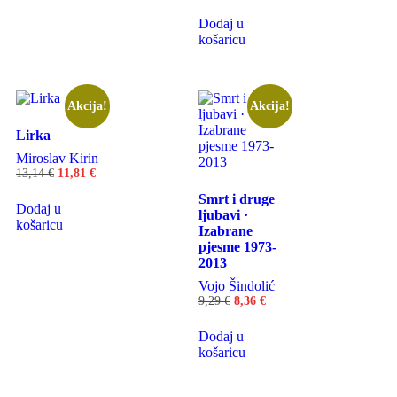
Dodaj u
košaricu
Akcija!
Akcija!
Lirka
Miroslav Kirin
13,14
€
11,81
€
Smrt i druge
Dodaj u
ljubavi ·
košaricu
Izabrane
pjesme 1973-
2013
Vojo Šindolić
9,29
€
8,36
€
Dodaj u
košaricu