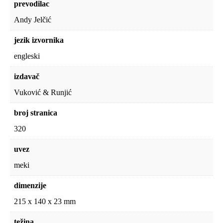
prevodilac
Andy Jelčić
jezik izvornika
engleski
izdavač
Vuković & Runjić
broj stranica
320
uvez
meki
dimenzije
215 x 140 x 23 mm
težina