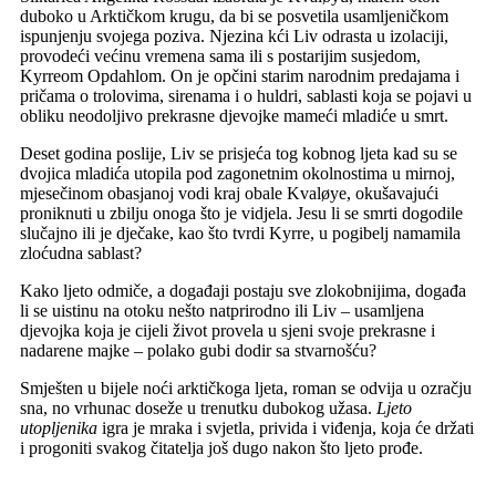
duboko u Arktičkom krugu, da bi se posvetila usamljeničkom
ispunjenju svojega poziva. Njezina kći Liv odrasta u izolaciji,
provodeći većinu vremena sama ili s postarijim susjedom,
Kyrreom Opdahlom. On je opčini starim narodnim predajama i
pričama o trolovima, sirenama i o huldri, sablasti koja se pojavi u
obliku neodoljivo prekrasne djevojke mameći mladiće u smrt.
Deset godina poslije, Liv se prisjeća tog kobnog ljeta kad su se
dvojica mladića utopila pod zagonetnim okolnostima u mirnoj,
mjesečinom obasjanoj vodi kraj obale Kvaløye, okušavajući
proniknuti u zbilju onoga što je vidjela. Jesu li se smrti dogodile
slučajno ili je dječake, kao što tvrdi Kyrre, u pogibelj namamila
zloćudna sablast?
Kako ljeto odmiče, a događaji postaju sve zlokobnijima, događa
li se uistinu na otoku nešto natprirodno ili Liv – usamljena
djevojka koja je cijeli život provela u sjeni svoje prekrasne i
nadarene majke – polako gubi dodir sa stvarnošću?
Smješten u bijele noći arktičkoga ljeta, roman se odvija u ozračju
sna, no vrhunac doseže u trenutku dubokog užasa.
Ljeto
utopljenika
igra je mraka i svjetla, privida i viđenja, koja će držati
i progoniti svakog čitatelja još dugo nakon što ljeto prođe.