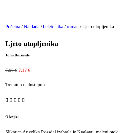
Početna
/
Naklada
/
beletristika
/
roman
/ Ljeto utopljenika
Ljeto utopljenika
John Burnside
7,96
€
7,17
€
Trenutno nedostupno
O knjizi
Slikarica Angelika Rossdal izabrala je Kvaløyu, maleni otok