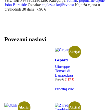
SKU
ISBN9789532861280
Kategorije:
roman
,
popularne cijene
,
John Burnside
Oznaka:
engleska književnost
Najniža cijena u
prethodnih 30 dana: 7,96 €
Povezani naslovi
Akcija!
Gepard
Giuseppe
Tomasi di
Lampedusa
7,96
€
7,17
€
Pročitaj više
Akcija!
Akcija!