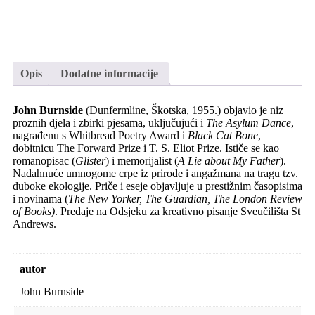
Opis
Dodatne informacije
John
Burnside
(Dunfermline, Škotska, 1955.) objavio je niz
proznih djela i zbirki pjesama, uključujući i
The Asylum Dance
,
nagrađenu s Whitbread Poetry Award i
Black Cat Bone
,
dobitnicu The Forward Prize i T. S. Eliot Prize. Ističe se kao
romanopisac (
Glister
) i memorijalist (
A Lie about My Father
).
Nadahnuće umnogome crpe iz prirode i angažmana na tragu tzv.
duboke ekologije. Priče i eseje objavljuje u prestižnim časopisima
i novinama (
The New Yorker, The Guardian, The London Review
of Books)
. Predaje na Odsjeku za kreativno pisanje Sveučilišta St
Andrews.
autor
John Burnside