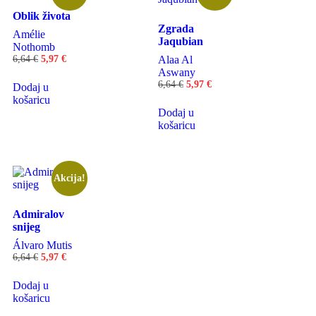
Oblik života
Zgrada
Amélie
Jaqubian
Nothomb
6,64
€
5,97
€
Alaa Al
Aswany
6,64
€
5,97
€
Dodaj u
košaricu
Dodaj u
košaricu
Akcija!
Admiralov
snijeg
Álvaro Mutis
6,64
€
5,97
€
Dodaj u
košaricu