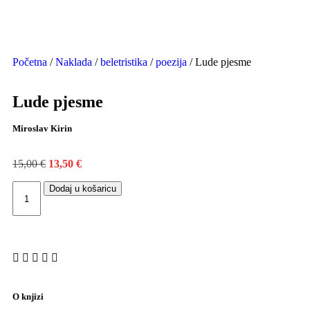
Početna
/
Naklada
/
beletristika
/
poezija
/ Lude pjesme
Lude pjesme
Miroslav Kirin
15,00
€
13,50
€
Dodaj u košaricu
O knjizi