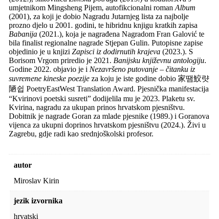
umjetnikom Mingsheng Pijem, autofikcionalni roman
Album
(2001), za koji je dobio Nagradu Jutarnjeg lista za najbolje
prozno djelo u 2001. godini, te hibridnu knjigu kratkih zapisa
Babanija
(2021.), koja je nagrađena Nagradom Fran Galović te
bila finalist regio­nalne nagrade Stjepan Gulin. Putopisne zapise
objedinio je u knjizi
Zapisci iz dodirnutih krajeva
(2023.). S
Borisom Vrgom priredio je 2021.
Banijsku književnu antologiju
.
Godine 2022. objavio je i
Nezavršeno putovanje – čitanku iz
suvremene kineske poezije
za koju je iste godine dobio 家땜鮫럇
陋쉽 PoetryEastWest Translation Award. Pjesnička manifestacija
“Kvirinovi poetski susreti” dodijelila mu je 2023. Plaketu sv.
Kvirina, nagradu za ukupan prinos hrvatskom pjesništvu.
Dobitnik je nagrade Goran za mlade pjesnike (1989.) i Goranova
vijenca za ukupni doprinos hrvatskom pjesništvu (2024.). Živi u
Zagrebu, gdje radi kao srednjoškolski profesor.
autor
Miroslav Kirin
jezik izvornika
hrvatski