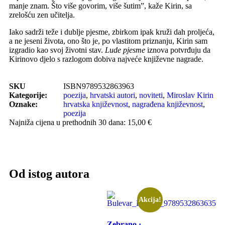
manje znam. Što više govorim, više šutim”, kaže Kirin, sa
zrelošću zen učitelja.
Iako sadrži teže i dublje pjesme, zbirkom ipak kruži dah proljeća,
a ne jeseni života, ono što je, po vlastitom priznanju, Kirin sam
izgradio kao svoj životni stav.
Lude pjesme
iznova potvrđuju da
Kirinovo djelo s razlogom dobiva najveće književne nagrade.
SKU
ISBN9789532863963
Kategorije:
poezija
,
hrvatski autori
,
noviteti
,
Miroslav Kirin
Oznake:
hrvatska književnost
,
nagrađena književnost
,
poezija
Najniža cijena u prethodnih 30 dana: 15,00 €
Od istog autora
Akcija!
Zebrano ·