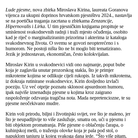
Lude pjesme
, nova zbirka Miroslava Kirina, laureata Goranova
vijenca za ukupni doprinos hrvatskom pjesništvu 2024., nastavlja
se na poetička traganja zacrtana u zbirkama
Zenzancije
,
Hipernovalis
i
Lirka
. U tim pjesničkim knjigama propituje se
smislenost svakodnevnih radnji i traži mjesto očuđenja, osobito
kad je riječ o marginaliziranim prizorima i akterima iz kataloga
svakodnevnog života. O svemu se govori neopterećeno i s
humorom. Ne postoji ništa što ne bi moglo biti tematizirano.
Jezik je jednostavan, ekonomičan, često kolokvijalan.
Miroslav Kirin u svakodnevici vidi ono najmanje, poput bube
koja je zaglavila unutar prozorskog stakla, što je primjer
mikroteme kojima se odlikuje cijeli rukopis. Iz takvih mikrotema,
iz dokraja rutinirane svakodnevice, Kirin dosljedno izvlači
poeziju. Uz već otprije poznatu sklonost apsurdnom humoru,
ipak najviše iznenađuju pjesme u kojima kroz zaigrano
raspoloženje odzvanja tragična nota. Mada nepretenciozne, te su
pjesme neočekivano mudre.
Kirin voli prirodu, biljni i životinjski svijet, sve što je maleno, jer
što je neupadljivije to više zaslužuje, smatra on, ući u pjesmu i
biti objektom promatranja. Piše pjesme o oblačenju čarapa, o
kuhinjskoj metli, o traženju olovke koja je pala pod stol, o
napuklom tanjuru iz kojeg svakoga dana jede. “Što više pitam,