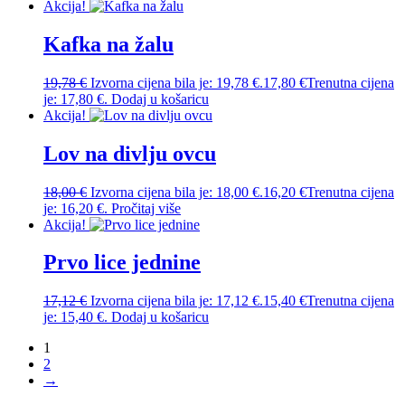
Akcija!
Kafka na žalu
19,78
€
Izvorna cijena bila je: 19,78 €.
17,80
€
Trenutna cijena
je: 17,80 €.
Dodaj u košaricu
Akcija!
Lov na divlju ovcu
18,00
€
Izvorna cijena bila je: 18,00 €.
16,20
€
Trenutna cijena
je: 16,20 €.
Pročitaj više
Akcija!
Prvo lice jednine
17,12
€
Izvorna cijena bila je: 17,12 €.
15,40
€
Trenutna cijena
je: 15,40 €.
Dodaj u košaricu
1
2
→