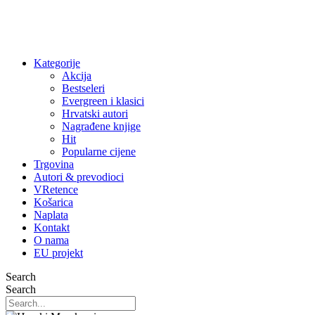
Kategorije
Akcija
Bestseleri
Evergreen i klasici
Hrvatski autori
Nagrađene knjige
Hit
Popularne cijene
Trgovina
Autori & prevodioci
VRetence
Košarica
Naplata
Kontakt
O nama
EU projekt
Search
Search