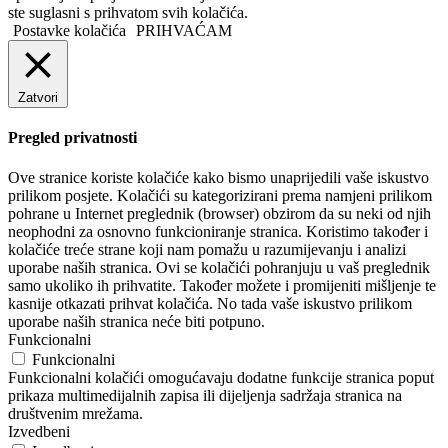
ste suglasni s prihvatom svih kolačića.
Postavke kolačića
PRIHVAĆAM
Zatvori
Pregled privatnosti
Ove stranice koriste kolačiće kako bismo unaprijedili vaše iskustvo
prilikom posjete. Kolačići su kategorizirani prema namjeni prilikom
pohrane u Internet preglednik (browser) obzirom da su neki od njih
neophodni za osnovno funkcioniranje stranica. Koristimo također i
kolačiće treće strane koji nam pomažu u razumijevanju i analizi
uporabe naših stranica. Ovi se kolačići pohranjuju u vaš preglednik
samo ukoliko ih prihvatite. Također možete i promijeniti mišljenje te
kasnije otkazati prihvat kolačića. No tada vaše iskustvo prilikom
uporabe naših stranica neće biti potpuno.
Funkcionalni
Funkcionalni
Funkcionalni kolačići omogućavaju dodatne funkcije stranica poput
prikaza multimedijalnih zapisa ili dijeljenja sadržaja stranica na
društvenim mrežama.
Izvedbeni