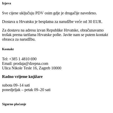
Izjava
Sve cijene uključuju PDV osim gdje je drugačije navedeno.
Dostava u Hrvatsku je besplatna za narudžbe veće od 30 EUR.
Za dostavu na adresu izvan Republike Hrvatske, obračunavamo
trošak prema tarifama Hrvatske pošte. Javite nam se putem kontakt
obrasca za narudžbu.
Kontakt
Tel:
+385 1 4810 690
Email:
prodaja@dzepna.com
Ulica Nikole Tesle 16, Zagreb 10000
Radno vrijeme knjižare
subota 09
–
14 sati
ponedjeljak – petak 09
–
20 sati
Sigurno plaćanje