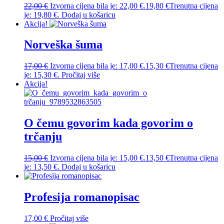
22,00
€
Izvorna cijena bila je: 22,00 €.
19,80
€
Trenutna cijena
je: 19,80 €.
Dodaj u košaricu
Akcija!
Norveška šuma
17,00
€
Izvorna cijena bila je: 17,00 €.
15,30
€
Trenutna cijena
je: 15,30 €.
Pročitaj više
Akcija!
O čemu govorim kada govorim o
trčanju
15,00
€
Izvorna cijena bila je: 15,00 €.
13,50
€
Trenutna cijena
je: 13,50 €.
Dodaj u košaricu
Profesija romanopisac
17,00
€
Pročitaj više