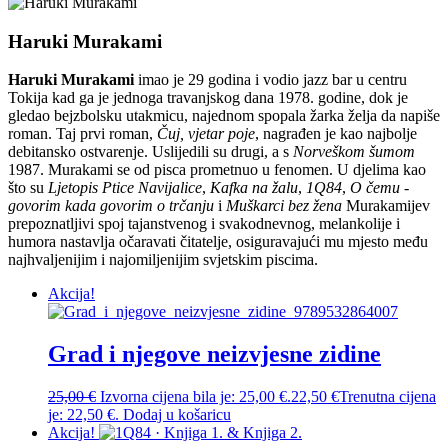
Haruki Murakami
Haruki Murakami
imao je 29 godina i vodio jazz bar u centru
Tokija kad ga je jednoga travanjskog dana 1978. godine, dok je
gledao bejzbolsku utakmicu, na­jednom spopala žarka želja da napiše
roman. Taj prvi roman,
Čuj, vjetar poje
, nagrađen je kao najbolje
debitansko ostvarenje. Uslijedili su drugi, a s
Norveškom šumom
1987. Murakami se od pisca prometnuo u fenomen. U djelima kao
što su
Ljetopis Ptice Navijalice
,
Kafka na žalu
,
1Q84
,
O čemu ­
govorim kada govorim o trčanju
i
Muškarci bez žena
Murakamijev
prepoznatljivi spoj tajanstvenog i svakodnevnog, melankolije i
humora nastavlja očaravati čitatelje, osiguravajući mu mjesto među
najhvaljenijim i naj­omiljenijim svjetskim piscima.
Akcija!
Grad i njegove neizvjesne zidine
25,00
€
Izvorna cijena bila je: 25,00 €.
22,50
€
Trenutna cijena
je: 22,50 €.
Dodaj u košaricu
Akcija!