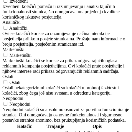
Izvedbeni
Izvedbeni kolačići pomažu u razumijevanju i analizi ključnih
funkcionalnosti stranica, što omogućava unaprijeđenja kvalitete
korisničkog iskustva posjetitelja.
Analitički
Analitički
Ovi se kolačići koriste za razumijevanje načina interakcije
posjetitelja prilikom posjete stranicama. Pružaju nam informacije o
broju posjetitelja, posjećenim stranicama itd.
Marketinški
Marketinški
Marketinški kolačići se koriste za prikaz odgovarajućih oglasa i
reklamnih kampanja posjetiteljima. Ovi kolačići prate posjetitelje i
njihove interese radi prikaza odgovarajućih reklamnih sadržaja.
Ostali
Ostali
Ostali nekategorizirani kolačići su kolačići u probnoj fazi/testni
kolačići, zbog čega još nisu svrstani u određenu kategoriju.
Neophodni
Neophodni
Neophodni kolačići su apsolutno osnovni za pravilno funkcioniranje
stranica. Oni omogućavaju osnovne funkcionalnosti i sigurnosne
postavke stranica anonimo, bez prukupljanja korisničkih podataka.
Kolačić
Trajanje
Opis