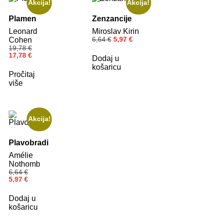
Akcija!
Akcija!
Plamen
Zenzancije
Leonard
Miroslav Kirin
Cohen
6,64
€
5,97
€
19,78
€
17,78
€
Dodaj u
košaricu
Pročitaj
više
Akcija!
Plavobradi
Amélie
Nothomb
6,64
€
5,97
€
Dodaj u
košaricu