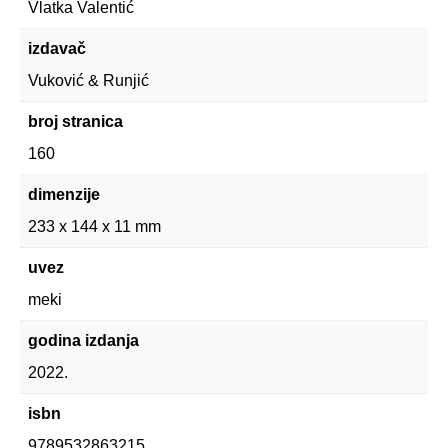
Vlatka Valentić
izdavač
Vuković & Runjić
broj stranica
160
dimenzije
233 x 144 x 11 mm
uvez
meki
godina izdanja
2022.
isbn
9789532863215