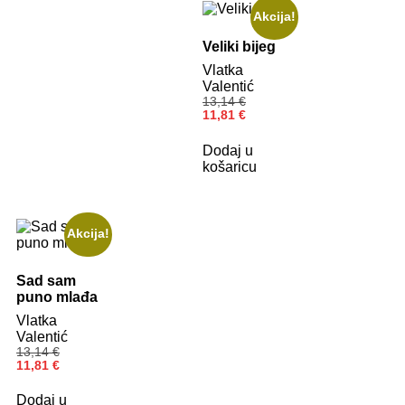
Akcija!
Veliki bijeg
Vlatka
Valentić
13,14
€
11,81
€
Dodaj u
košaricu
Akcija!
Sad sam
puno mlađa
Vlatka
Valentić
13,14
€
11,81
€
Dodaj u