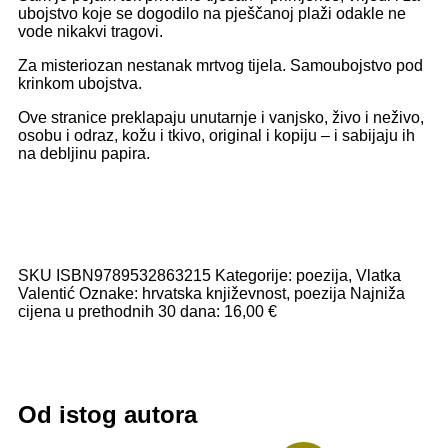
ubojstvo koje se dogodilo na pješčanoj plaži odakle ne
vode nikakvi tragovi.
Za misteriozan nestanak mrtvog tijela. Samoubojstvo pod
krinkom ubojstva.
Ove stranice preklapaju unutarnje i vanjsko, živo i neživo,
osobu i odraz, kožu i tkivo, original i kopiju – i sabijaju ih
na debljinu papira.
SKU
ISBN9789532863215
Kategorije:
poezija
,
Vlatka
Valentić
Oznake:
hrvatska književnost
,
poezija
Najniža
cijena u prethodnih 30 dana: 16,00 €
Od istog autora