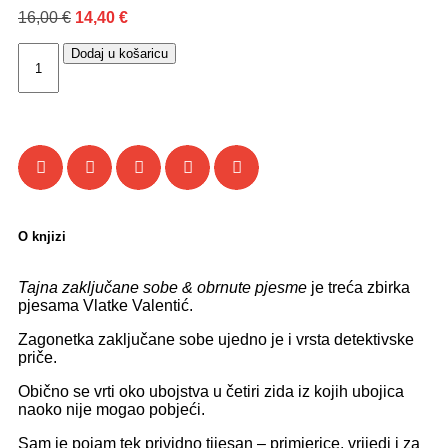
16,00
€
14,40
€
Dodaj u košaricu
O knjizi
Tajna zaključane sobe & obrnute pjesme
je treća zbirka
pjesama Vlatke Valentić.
Zagonetka zaključane sobe ujedno je i vrsta detektivske
priče.
Obično se vrti oko ubojstva u četiri zida iz kojih ubojica
naoko nije mogao pobjeći.
Sam je pojam tek prividno tijesan – primjerice, vrijedi i za