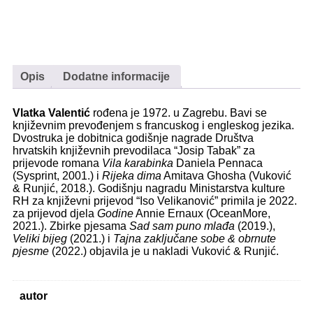
Opis
Dodatne informacije
Vlatka Valentić
rođena je 1972. u Zagrebu. Bavi se
književ­nim prevođenjem s francuskog i engleskog jezika.
Dvostruka je dobitnica godišnje nagrade Društva
hrvatskih književnih prevodilaca “Josip Tabak” za
prijevode romana
Vila karabinka
Daniela Pennaca
(Sysprint, 2001.) i
Rijeka dima
Amitava Ghosha (Vuković
& Runjić, 2018.). Godišnju nagradu Ministarstva kulture
RH za književni prijevod “Iso Velikanović” primila je 2022.
za prijevod djela
Godine
Annie Ernaux (OceanMore,
2021.). Zbirke pjesama
Sad sam puno mlađa
(2019.),
Veliki bijeg
(2021.) i
Tajna zaključane sobe & obrnute
pjesme
(2022.) objavila je u nakladi Vuković & Runjić.
autor