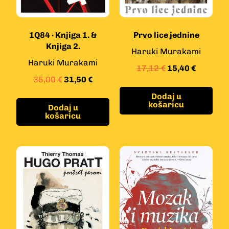
1Q84 · Knjiga 1. &
Prvo lice jednine
Knjiga 2.
Haruki Murakami
Haruki Murakami
17,12
€
15,40
€
35,00
€
31,50
€
Dodaj u
košaricu
Dodaj u
košaricu