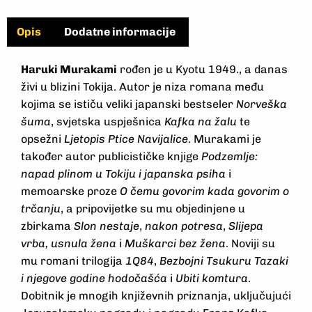
Opis
Dodatne informacije
Haruki Murakami
rođen je u Kyotu 1949., a danas
živi u blizini Tokija. Autor je niza romana među
kojima se ističu veliki japanski bestseler
Norveška
šuma
, svjetska uspješnica
Kafka na žalu
te
opsežni
Ljetopis Ptice Navijalice
. Murakami je
također autor publicističke knjige
Podzemlje:
napad plinom u Tokiju i japanska psiha
i
memoarske proze
O čemu govorim kada govorim o
trčanju
, a pripovijetke su mu objedinjene u
zbirkama
Slon nestaje
,
nakon potresa
,
Slijepa
vrba, usnula žena
i
Muškarci bez žena
. Noviji su
mu romani trilogija
1Q84
,
Bezbojni Tsukuru Tazaki
i njegove godine hodočašća
i
Ubiti komtura
.
Dobitnik je mnogih književnih priznanja, uključujući