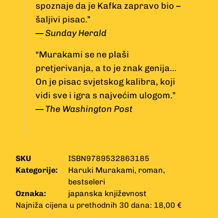
spoznaje da je Kafka zapravo bio –
šaljivi pisac.”
—
Sunday Herald
“Murakami se ne plaši
pretjerivanja, a to je znak genija…
On je pisac svjetskog kalibra, koji
vidi sve i igra s najvećim ulogom.”
—
The Washington Post
SKU
ISBN9789532863185
Kategorije:
Haruki Murakami
,
roman
,
bestseleri
Oznaka:
japanska književnost
Najniža cijena u prethodnih 30 dana: 18,00 €