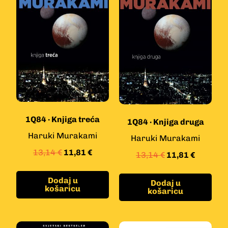
1Q84 · Knjiga treća
1Q84 · Knjiga druga
Haruki Murakami
Haruki Murakami
13,14
€
11,81
€
13,14
€
11,81
€
Dodaj u
Dodaj u
košaricu
košaricu