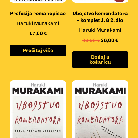
Profesija romanopisac
Ubojstvo komendatora
– komplet 1. & 2. dio
Haruki Murakami
Haruki Murakami
17,00
€
30,00
€
26,00
€
Pročitaj više
Dodaj u
košaricu