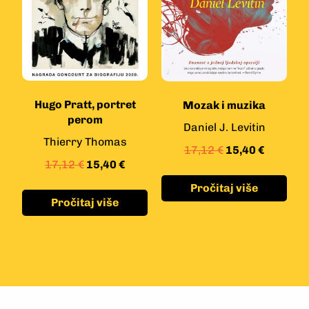
Hugo Pratt, portret
Mozak i muzika
perom
Daniel J. Levitin
Thierry Thomas
17,12
€
15,40
€
17,12
€
15,40
€
Pročitaj više
Pročitaj više