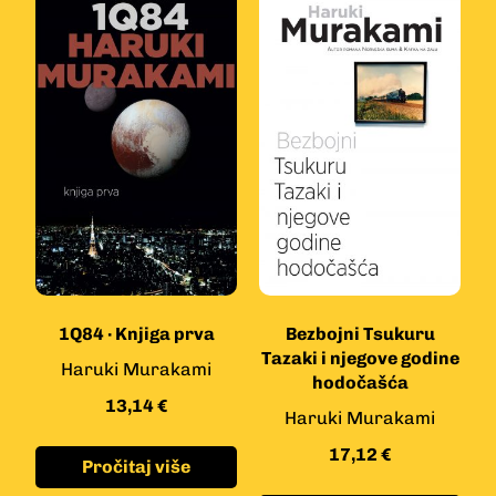
1Q84 · Knjiga prva
Bezbojni Tsukuru
Tazaki i njegove godine
Haruki Murakami
hodočašća
13,14
€
Haruki Murakami
17,12
€
Pročitaj više