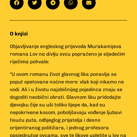
O knjizi
Objavljivanje engleskog prijevoda Murakamijeva
romana
Lov na divlju ovcu
popraćeno je sljedećim
riječima pohvale:
“U ovom romanu život glavnog lika ponavlja se
poput opetovane noćne more: vlak koji nikamo ne
vodi. Ali i u životu najobičnijeg pojedinca znaju se
dogoditi neobični obrati. Glavnom liku pridodajte
djevojku čije su uši toliko lijepe da, kad su
nepokrivene kosom, poboljšavaju vođenje ljubavi
tisuću puta, odbjeglog prijatelja i desno
orijentiranog političara, i jednog profesora
opsjednutog ovcama, sve te likove upletite u lov na