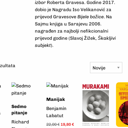
izbor
Roberta Gravesa. Godine 2017.
dobio je Nagradu Iso Velikanović za
prijevod Gravesove
Bijele božice
. Na
Sajmu knjiga u Sarajevu 2006.
nagrađen za najbolji nefikcionalni
prijevod godine (Slavoj Žižek,
Škakljivi
subjekt
).
zultata
Manijak
Sedmo
Benjamín
a
pitanje
Labatut
Richard
22,00
€
19,80
€