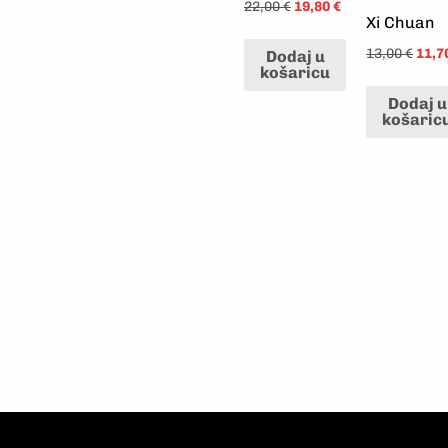
22,00
€
19,80
€
Xi Chuan
13,00
€
11,7
Dodaj u
košaricu
Dodaj u
košaric