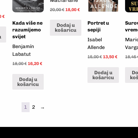
Macfarlane
20,00
€
18,00
€
0
€
Kada više ne
Portret u
Suro
Dodaj u
razumijemo
sepiji
vrem
košaricu
svijet
u
Isabel
Mari
Benjamín
Allende
Varg
Labatut
15,00
€
13,50
€
18,45
18,00
€
16,20
€
Dodaj u
Do
košaricu
ko
Dodaj u
košaricu
1
2
→