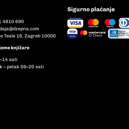
Sigurno plaćanje
1 4810 690
daja@dzepna.com
le Tesle 16, Zagreb 10000
jeme knjižare
–
14 sati
k – petak 09
–
20 sati