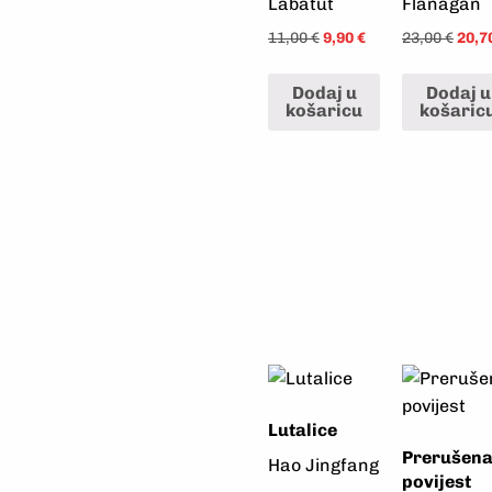
Labatut
Flanagan
11,00
€
9,90
€
23,00
€
20,7
Dodaj u
Dodaj u
košaricu
košaric
Lutalice
Prerušen
Hao Jingfang
povijest