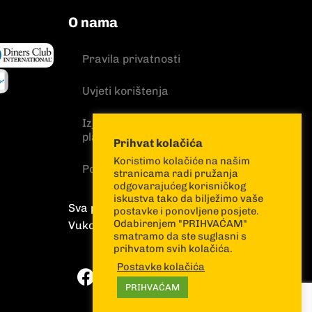
O nama
Pravila privatnosti
Uvjeti korištenja
Izjava o sigurnosti online
plaćanja
Prihvat kolačića
Koristimo kolačiće na našim
Politika kolačića
stranicama radi pružanja
odgovarajućeg korisničkog
iskustva tako da bilježimo vaše
Sva prava pridržana
postavke i ponovljene posjete.
Odabirenjem "PRIHVAĆAM"
Vuković & Runjić
smatramo da ste suglasni s
prihvatom svih kolačića.
Postavke kolačića
PRIHVAĆAM