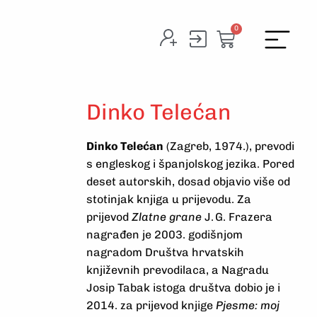
0
Dinko Telećan
Dinko Telećan
(Zagreb, 1974.), prevodi
s engleskog i španjolskog jezika. Pored
deset autorskih, dosad objavio više od
stotinjak knjiga u prijevodu. Za
prijevod
Zlatne grane
J. G. Frazera
nagrađen je 2003. godišnjom
nagradom Društva hrvatskih
književnih prevodilaca, a Nagradu
Josip Tabak istoga društva dobio je i
2014. za prijevod knjige
Pjesme: moj