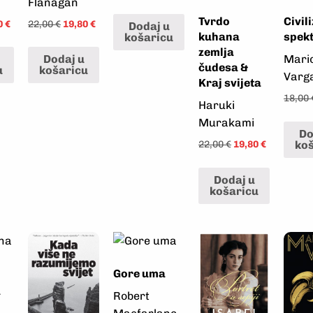
Flanagan
Tvrdo
Civil
0
€
22,00
€
19,80
€
Dodaj u
kuhana
spek
košaricu
zemlja
Mari
Dodaj u
čudesa &
u
košaricu
Varg
Kraj svijeta
18,00
Haruki
Murakami
Do
ko
22,00
€
19,80
€
Dodaj u
košaricu
Gore uma
a
Robert