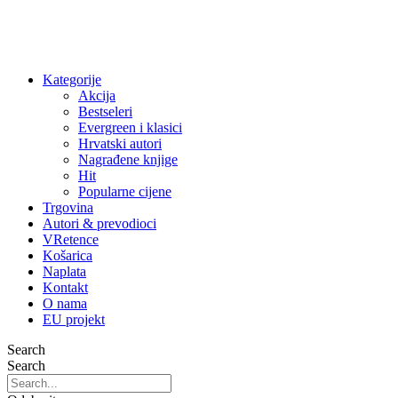
Kategorije
Akcija
Bestseleri
Evergreen i klasici
Hrvatski autori
Nagrađene knjige
Hit
Popularne cijene
Trgovina
Autori & prevodioci
VRetence
Košarica
Naplata
Kontakt
O nama
EU projekt
Search
Search