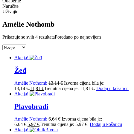
Odaberite
Naručite
Uživajte
Amélie Nothomb
Prikazuje se svih 4 rezultata
Poredano po najnovijem
Akcija!
Žeđ
Amélie Nothomb
13,14
€
Izvorna cijena bila je:
13,14 €.
11,81
€
Trenutna cijena je: 11,81 €.
Dodaj u košaricu
Akcija!
Plavobradi
Amélie Nothomb
6,64
€
Izvorna cijena bila je:
6,64 €.
5,97
€
Trenutna cijena je: 5,97 €.
Dodaj u košaricu
Akcija!