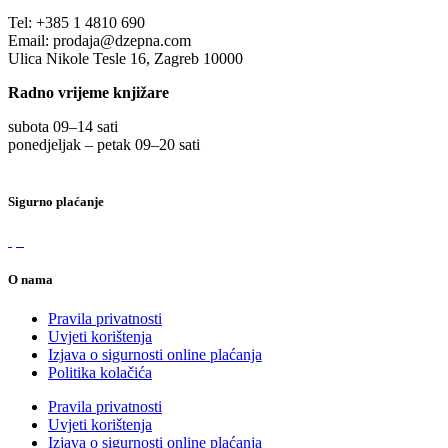
Tel:
+385 1 4810 690
Email:
prodaja@dzepna.com
Ulica Nikole Tesle 16, Zagreb 10000
Radno vrijeme knjižare
subota 09
–
14 sati
ponedjeljak – petak 09
–
20 sati
Sigurno plaćanje
O nama
Pravila privatnosti
Uvjeti korištenja
Izjava o sigurnosti online plaćanja
Politika kolačića
Pravila privatnosti
Uvjeti korištenja
Izjava o sigurnosti online plaćanja