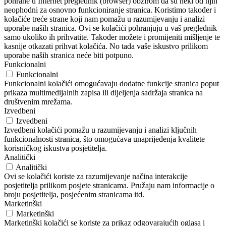
pohrane u Internet preglednik (browser) obzirom da su neki od njih
neophodni za osnovno funkcioniranje stranica. Koristimo također i
kolačiće treće strane koji nam pomažu u razumijevanju i analizi
uporabe naših stranica. Ovi se kolačići pohranjuju u vaš preglednik
samo ukoliko ih prihvatite. Također možete i promijeniti mišljenje te
kasnije otkazati prihvat kolačića. No tada vaše iskustvo prilikom
uporabe naših stranica neće biti potpuno.
Funkcionalni
Funkcionalni
Funkcionalni kolačići omogućavaju dodatne funkcije stranica poput
prikaza multimedijalnih zapisa ili dijeljenja sadržaja stranica na
društvenim mrežama.
Izvedbeni
Izvedbeni
Izvedbeni kolačići pomažu u razumijevanju i analizi ključnih
funkcionalnosti stranica, što omogućava unaprijeđenja kvalitete
korisničkog iskustva posjetitelja.
Analitički
Analitički
Ovi se kolačići koriste za razumijevanje načina interakcije
posjetitelja prilikom posjete stranicama. Pružaju nam informacije o
broju posjetitelja, posjećenim stranicama itd.
Marketinški
Marketinški
Marketinški kolačići se koriste za prikaz odgovarajućih oglasa i