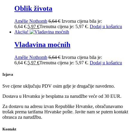
Oblik života
Amélie Nothomb
6,64
€
Izvorna cijena bila je:
6,64 €.
5,97
€
Trenutna cijena je: 5,97 €.
Dodaj u košaricu
Akcija!
Vladavina moćnih
Amélie Nothomb
6,64
€
Izvorna cijena bila je:
6,64 €.
5,97
€
Trenutna cijena je: 5,97 €.
Dodaj u košaricu
Izjava
Sve cijene uključuju PDV osim gdje je drugačije navedeno.
Dostava u Hrvatsku je besplatna za narudžbe veće od 30 EUR.
Za dostavu na adresu izvan Republike Hrvatske, obračunavamo
trošak prema tarifama Hrvatske pošte. Javite nam se putem kontakt
obrasca za narudžbu.
Kontakt