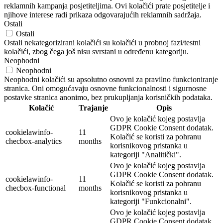
reklamnih kampanja posjetiteljima. Ovi kolačići prate posjetitelje i
njihove interese radi prikaza odgovarajućih reklamnih sadržaja.
Ostali
Ostali
Ostali nekategorizirani kolačići su kolačići u probnoj fazi/testni
kolačići, zbog čega još nisu svrstani u određenu kategoriju.
Neophodni
Neophodni
Neophodni kolačići su apsolutno osnovni za pravilno funkcioniranje
stranica. Oni omogućavaju osnovne funkcionalnosti i sigurnosne
postavke stranica anonimo, bez prukupljanja korisničkih podataka.
Kolačić
Trajanje
Opis
Ovo je kolačić kojeg postavlja
GDPR Cookie Consent dodatak.
cookielawinfo-
11
Kolačić se koristi za pohranu
checbox-analytics
months
korisnikovog pristanka u
kategoriji "Analitički".
Ovo je kolačić kojeg postavlja
GDPR Cookie Consent dodatak.
cookielawinfo-
11
Kolačić se koristi za pohranu
checbox-functional
months
korisnikovog pristanka u
kategoriji "Funkcionalni".
Ovo je kolačić kojeg postavlja
GDPR Cookie Consent dodatak.