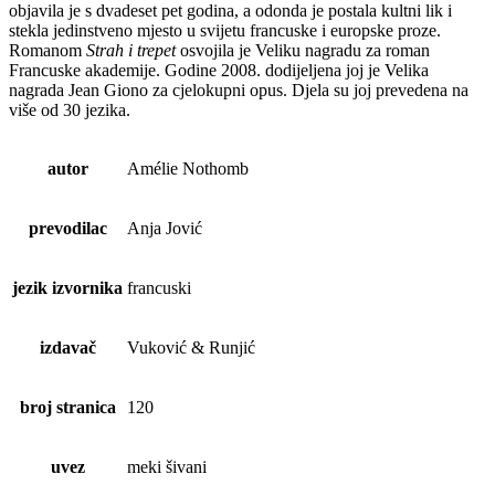
objavila je s dvadeset pet godina, a odonda je postala kultni lik i
stekla jedinstveno mjesto u svijetu francuske i europske proze.
Romanom
Strah i trepet
osvojila je Veliku nagradu za roman
Francuske akademije. Godine 2008. dodijeljena joj je Velika
nagrada Jean Giono za cjelokupni opus. Djela su joj prevedena na
više od 30 jezika.
autor
Amélie Nothomb
prevodilac
Anja Jović
jezik izvornika
francuski
izdavač
Vuković & Runjić
broj stranica
120
uvez
meki šivani