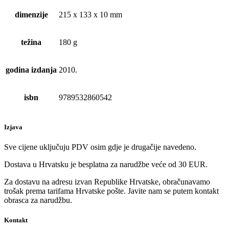
dimenzije
215 x 133 x 10 mm
težina
180 g
godina izdanja
2010.
isbn
9789532860542
Izjava
Sve cijene uključuju PDV osim gdje je drugačije navedeno.
Dostava u Hrvatsku je besplatna za narudžbe veće od 30 EUR.
Za dostavu na adresu izvan Republike Hrvatske, obračunavamo
trošak prema tarifama Hrvatske pošte. Javite nam se putem kontakt
obrasca za narudžbu.
Kontakt