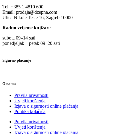
Tel:
+385 1 4810 690
Email:
prodaja@dzepna.com
Ulica Nikole Tesle 16, Zagreb 10000
Radno vrijeme knjižare
subota 09
–
14 sati
ponedjeljak – petak 09
–
20 sati
Sigurno plaćanje
O nama
Pravila privatnosti
Uvjeti korištenja
Izjava o sigurnosti online plaćanja
Politika kolačića
Pravila privatnosti
Uvjeti korištenja
Izjava o sigurnosti online plaćanja