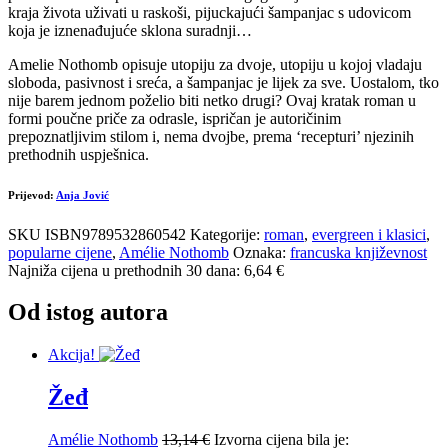
kraja života uživati u raskoši, pijuckajući šampanjac s udovicom
koja je iznenađujuće sklona suradnji…
Amelie Nothomb opisuje utopiju za dvoje, utopiju u kojoj vladaju
sloboda, pasivnost i sreća, a šampanjac je lijek za sve. Uostalom, tko
nije barem jednom poželio biti netko drugi? Ovaj kratak roman u
formi poučne priče za odrasle, ispričan je autoričinim
prepoznatljivim stilom i, nema dvojbe, prema ‘recepturi’ njezinih
prethodnih uspješnica.
Prijevod:
Anja Jović
SKU
ISBN9789532860542
Kategorije:
roman
,
evergreen i klasici
,
popularne cijene
,
Amélie Nothomb
Oznaka:
francuska književnost
Najniža cijena u prethodnih 30 dana: 6,64 €
Od istog autora
Akcija!
Žeđ
Amélie Nothomb
13,14
€
Izvorna cijena bila je: