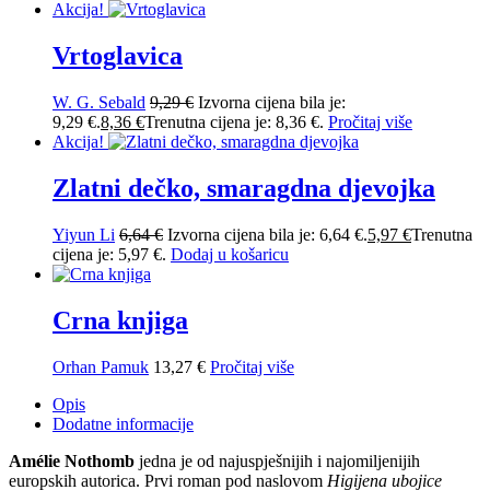
Akcija!
Vrtoglavica
W. G. Sebald
9,29
€
Izvorna cijena bila je:
9,29 €.
8,36
€
Trenutna cijena je: 8,36 €.
Pročitaj više
Akcija!
Zlatni dečko, smaragdna djevojka
Yiyun Li
6,64
€
Izvorna cijena bila je: 6,64 €.
5,97
€
Trenutna
cijena je: 5,97 €.
Dodaj u košaricu
Crna knjiga
Orhan Pamuk
13,27
€
Pročitaj više
Opis
Dodatne informacije
Amélie Nothomb
jedna je od najuspješnijih i najomiljenijih
europskih autorica. Prvi roman pod naslovom
Higijena ubojice