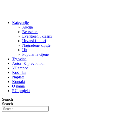
Kategorije
Akcija
Bestseleri
Evergreen i klasici
Hrvatski autori
Nagrađene knjige
Hit
Popularne cijene
Trgovina
Autori & prevodioci
VRetence
Košarica
Naplata
Kontakt
O nama
EU projekt
Search
Search