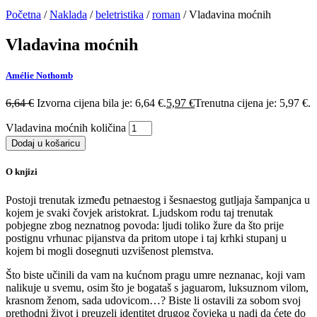
Početna
/
Naklada
/
beletristika
/
roman
/ Vladavina moćnih
Vladavina moćnih
Amélie Nothomb
6,64
€
Izvorna cijena bila je: 6,64 €.
5,97
€
Trenutna cijena je: 5,97 €.
Vladavina moćnih količina
Dodaj u košaricu
O knjizi
Postoji trenutak između petnaestog i šesnaestog gutljaja šampanjca u
kojem je svaki čovjek aristokrat. Ljudskom rodu taj trenutak
pobjegne zbog neznatnog povoda: ljudi toliko žure da što prije
postignu vrhunac pijanstva da pritom utope i taj krhki stupanj u
kojem bi mogli dosegnuti uzvišenost plemstva.
Što biste učinili da vam na kućnom pragu umre neznanac, koji vam
nalikuje u svemu, osim što je bogataš s jaguarom, luksuznom vilom,
krasnom ženom, sada udovicom…? Biste li ostavili za sobom svoj
prethodni život i preuzeli identitet drugog čovjeka u nadi da ćete do