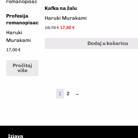
Kafka na žalu
Profesija
Haruki Murakami
romanopisac
19,78
€
17,80
€
Haruki
Murakami
Dodaj u košaricu
17,00
€
Pročitaj
više
1
2
→
Izjava