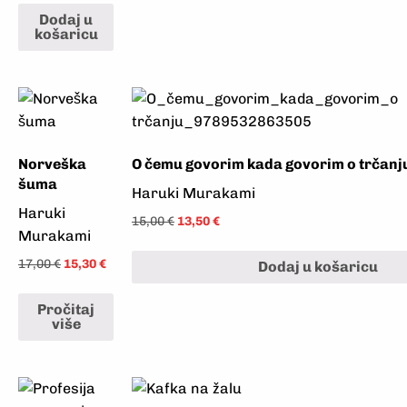
Dodaj u
košaricu
Norveška
O čemu govorim kada govorim o trčanj
šuma
Haruki Murakami
Haruki
15,00
€
13,50
€
Murakami
17,00
€
15,30
€
Dodaj u košaricu
Pročitaj
više