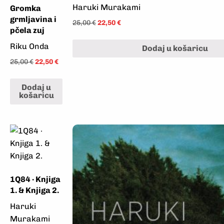
Haruki Murakami
Gromka
grmljavina i
25,00
€
22,50
€
pčela zuj
Riku Onda
Dodaj u košaricu
25,00
€
22,50
€
Dodaj u
košaricu
1Q84 · Knjiga
1. & Knjiga 2.
Haruki
Murakami