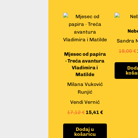
Neb
Sandra 
18,00
€
Mjesec od papira
· Treća avantura
Vladimira i
Doda
koša
Matilde
Milana Vuković
Runjić
Vendi Vernić
17,12
€
15,41
€
Dodaj u
košaricu