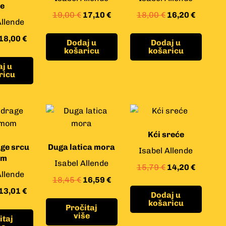
e
19,00
€
17,10
€
18,00
€
16,20
€
Allende
18,00
€
Dodaj u
Dodaj u
košaricu
košaricu
j u
ricu
Kći sreće
ge srcu
Duga latica mora
Isabel Allende
om
Isabel Allende
15,79
€
14,20
€
Allende
18,45
€
16,59
€
13,01
€
Dodaj u
košaricu
Pročitaj
više
itaj