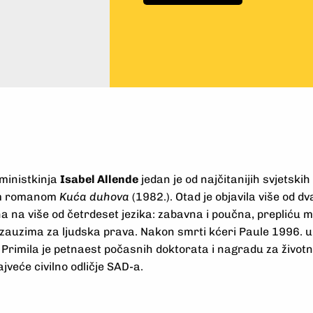
eministkinja
Isabel Allende
jedan je od najčitanijih svjetski
vim romanom
Kuća duhova
(1982.). Otad je objavila više od d
na na više od četrdeset jezika: zabavna i poučna, prepliću m
e zauzima za ljudska prava. Nakon smrti kćeri Paule 1996. u
Primila je petnaest počasnih doktorata i nagradu za životn
jveće civilno odličje SAD-a.