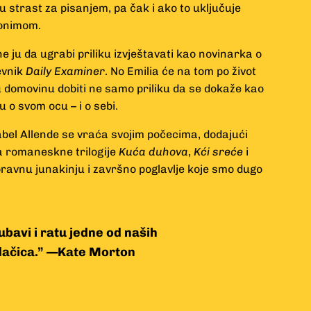
u strast za pisanjem, pa čak i ako to uključuje
donimom.
e ju da ugrabi priliku izvještavati kao novinarka o
evnik
Daily Examiner
. No Emilia će na tom po život
 domovinu dobiti ne samo priliku da se dokaže kao
nu o svom ocu – i o sebi.
el Allende se vraća svojim počecima, dodajući
a romaneskne trilogije
Kuća duhova
,
Kći sreće
i
ravnu junakinju i završno poglavlje koje smo dugo
ubavi i ratu jedne od naših
edačica.” —Kate Morton