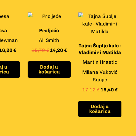
esa
Proljeće
Newman
Ali Smith
Tajna Šuplje kule ·
16,20
€
15,79
€
14,20
€
Vladimir i Matilda
Martin Hrastić
j u
Dodaj u
ricu
košaricu
Milana Vuković
Runjić
17,12
€
15,40
€
Dodaj u
košaricu