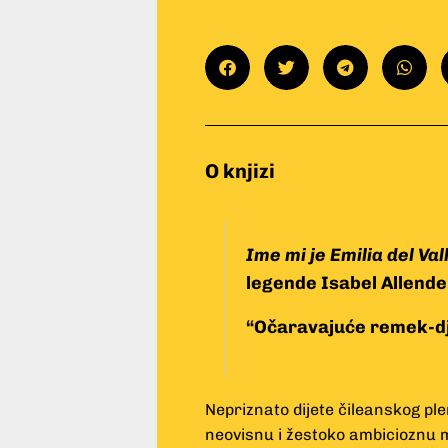
O knjizi
Ime mi je Emilia del Val
legende Isabel Allende
“Očaravajuće remek-dj
Nepriznato dijete čileanskog ple
neovisnu i žestoko ambicioznu 