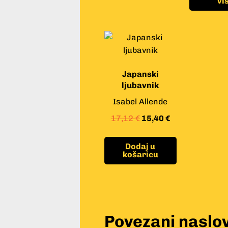
vi
Japanski
ljubavnik
Isabel Allende
17,12
€
15,40
€
Dodaj u
košaricu
Povezani naslov