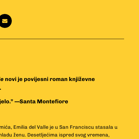
le
novi je povijesni roman književne
.
elo.” —Santa Montefiore
mića, Emilia del Valle je u San Franciscu stasala u
mladu ženu. Desetljećima ispred svog vremena,