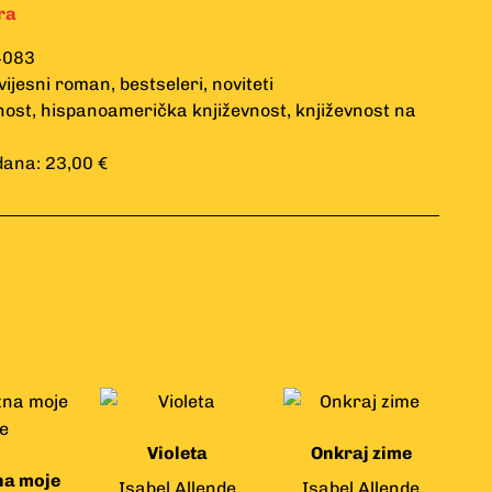
ra
4083
vijesni roman
,
bestseleri
,
noviteti
nost
,
hispanoamerička književnost
,
književnost na
dana: 23,00 €
Violeta
Onkraj zime
na moje
Isabel Allende
Isabel Allende