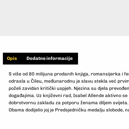
Opis
Dodatne informacije
S više od 80 milijuna prodanih knjiga, romansijerka i f
odrasla u Čileu, međunarodnu je slavu stekla već pr
poželi zavidan kritički uspjeh. Njezina su djela prevođe
događajima. Uz književni rad, Isabel Allende aktivno s
dobrotvornu zakladu za potporu ženama diljem svijeta. 
Obama dodijelio joj je Predsjedničku medalju slobode, na