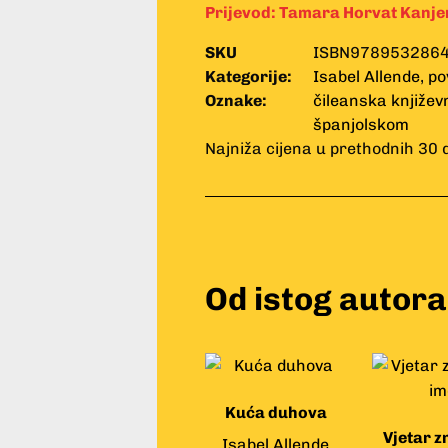
Prijevod:
Tamara Horvat Kanje
SKU
ISBN978953286
Kategorije:
Isabel Allende
,
po
Oznake:
čileanska književ
španjolskom
Najniža cijena u prethodnih 30 
Od istog autora
Kuća duhova
Vjetar z
Isabel Allende