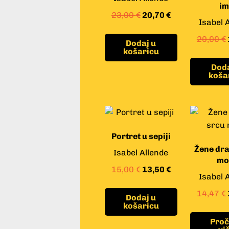
im
23,00
€
20,70
€
Isabel 
20,00
€
Dodaj u
košaricu
Doda
koša
Portret u sepiji
Žene dra
Isabel Allende
m
15,00
€
13,50
€
Isabel 
14,47
€
Dodaj u
košaricu
Proč