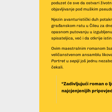
poduzet će sve da ostvari životn
objavljivanje pod muškim pseu
Njezin avanturistički duh potakn
građanskom ratu u Čileu za dn
opasnom putovanju u izgubljenu
spisateljica, već i da otkrije isti
Ovim maestralnim romanom Isab
veličanstvenom ansamblu likov
Portret u sepiji
još jednu nezabo
čekali.
“Zadivljujući roman o lj
najcjenjenijih pripovj