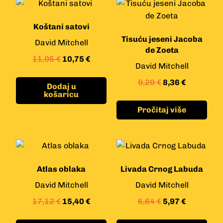
Koštani satovi
Tisuću jeseni Jacoba
David Mitchell
de Zoeta
11,95
€
10,75
€
David Mitchell
9,29
€
8,36
€
Dodaj u
košaricu
Pročitaj više
Atlas oblaka
Livada Crnog Labuda
David Mitchell
David Mitchell
17,12
€
15,40
€
6,64
€
5,97
€