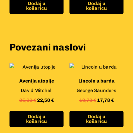
Dodaj u
Dodaj u
košaricu
košaricu
Povezani naslovi
Avenija utopije
Lincoln u bardu
David Mitchell
George Saunders
25,00
€
22,50
€
19,78
€
17,78
€
Dodaj u
Dodaj u
košaricu
košaricu