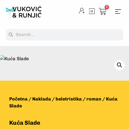
0
Početna
/
Naklada
/
beletristika
/
roman
/ Kuća
Slade
Kuća Slade