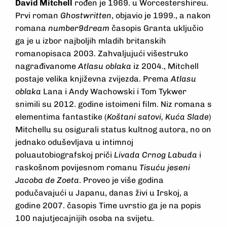
David Mitchell
rođen je 1969. u Worcestershireu.
Prvi roman
Ghostwritten
, objavio je 1999., a nakon
romana
number9dream
časopis Granta uključio
ga je u izbor najboljih mladih britanskih
romanopisaca 2003. Zahvaljujući višestruko
nagrađivanome
Atlasu oblaka
iz 2004., Mitchell
postaje velika književna zvijezda. Prema
Atlasu
oblaka
Lana i Andy Wachowski i Tom Tykwer
snimili su 2012. godine istoimeni film. Niz romana s
elementima fantastike (
Koštani satovi, Kuća Slade
)
Mitchellu su osigurali status kultnog autora, no on
jednako oduševljava u intimnoj
poluautobiografskoj priči
Livada Crnog Labuda
i
raskošnom povijesnom romanu
Tisuću jeseni
Jacoba de Zoeta
. Proveo je više godina
podučavajući u Japanu, danas živi u Irskoj, a
godine 2007. časopis Time uvrstio ga je na popis
100 najutjecajnijih osoba na svijetu.