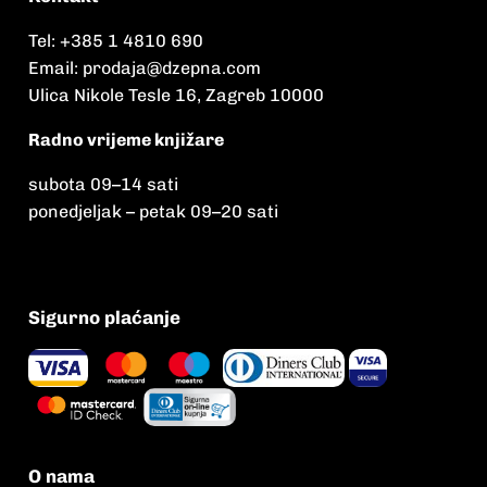
Tel:
+385 1 4810 690
Email:
prodaja@dzepna.com
Ulica Nikole Tesle 16, Zagreb 10000
Radno vrijeme knjižare
subota 09
–
14 sati
ponedjeljak – petak 09
–
20 sati
Sigurno plaćanje
O nama