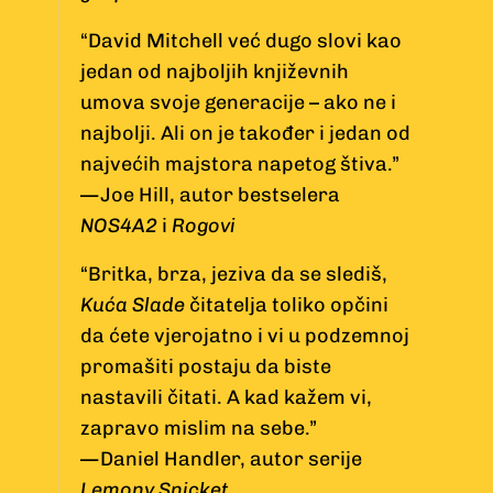
“David Mitchell već dugo slovi kao
jedan od najboljih književnih
umova svoje generacije – ako ne i
najbolji. Ali on je također i jedan od
najvećih majstora napetog štiva.”
— Joe Hill, autor bestselera
NOS4A2
i
Rogovi
“Britka, brza, jeziva da se slediš,
Kuća Slade
čitatelja toliko opčini
da ćete vjerojatno i vi u podzemnoj
promašiti postaju da biste
nastavili čitati. A kad kažem vi,
zapravo mislim na sebe.”
— Daniel Handler, autor serije
Lemony Snicket