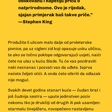
oblikovanu i napetiju priču o
natprirodnome. Ovo je rijedak,
sjajan primjerak baš takve priče.”
—
Stephen King
Produžite li ulicom malo dalje od proleterske
pivnice, pa uz cigleni zid koji opasuje usku uličicu,
te ako se točno poklope odgovarajući uvjeti, naići
ćete na ulaz u kuću Slade. Tu će vas pozdraviti
neki neznanac i pozvati vas da uđete. Isprva
nećete željeti otići. A onda ćete otkriti da odlazak
nije moguć.
Svakih devet godina stanari kuće — čudan brat i
još čudnija sestra — upute jedinstven poziv
nekomu tko je drukčiji od drugih ili pak usamljen:
starmalu tinejdžeru, novopečeno rastavljenu