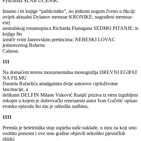
Pynchona SLAB UČENIK.
Imamo i tri knjige “publicistike”, no jednom nogom čvrsto u fikciji:
uvijek aktualni Dylanov memoar KRONIKE; nagrađeni memoar-
esej
australskog romanopisca Richarda Flanagana SEDMO PITANJE; te
knjigu što
izmiče svim žanrovskim pretincima: NEBESKI LOVAC
jedinstvenog Roberta
Calassa.
111
Na domaćem terenu monumentalna monografija DREVNI EGIPAT
NA FILMU
Daniela Rafaelića amalgamira dvije autorove cijeloživotne
fascinacije, a
delikatni DELFIN Milane Vuković Runjić priziva iz etera izgubljeni
rukopis u kojem je dubrovački renesansni autor Ivan Gučetić opisao
erotsku epizodu što mu je odredila sudbinu.
1111
Premda je beletristika stup uspjeha naše naklade, u nizu na koji smo
osobito ponosni i ove smo godine objavili nekoliko pjesničkih
zbirki: