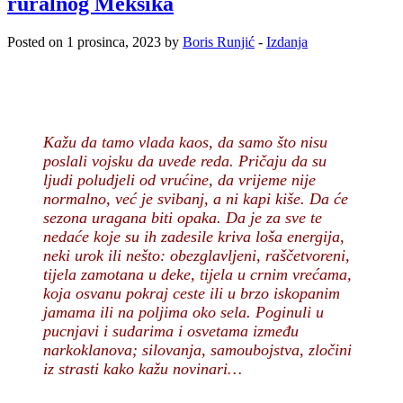
ruralnog Meksika
Posted on 1 prosinca, 2023 by
Boris Runjić
-
Izdanja
Kažu da tamo vlada kaos, da samo što nisu
poslali vojsku da uvede reda. Pričaju da su
ljudi poludjeli od vrućine, da vrijeme nije
normalno, već je svibanj, a ni kapi kiše. Da će
sezona uragana biti opaka. Da je za sve te
nedaće koje su ih zadesile kriva loša energija,
neki urok ili nešto: obezglavljeni, raščetvoreni,
tijela zamotana u deke, tijela u crnim vrećama,
koja osvanu pokraj ceste ili u brzo iskopanim
jamama ili na poljima oko sela. Poginuli u
pucnjavi i sudarima i osvetama između
narkoklanova; silovanja, samoubojstva, zločini
iz strasti kako kažu novinari…