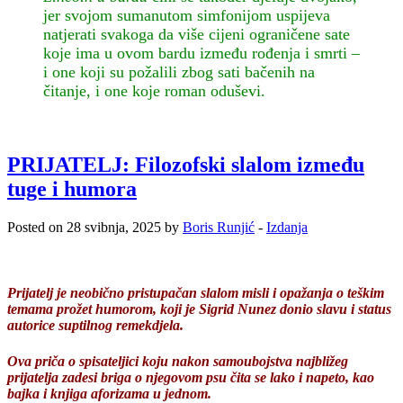
jer svojom sumanutom simfonijom uspijeva
natjerati svakoga da više cijeni ograničene sate
koje ima u ovom bardu između rođenja i smrti –
i one koji su požalili zbog sati bačenih na
čitanje, i one koje roman oduševi.
PRIJATELJ: Filozofski slalom između
tuge i humora
Posted on 28 svibnja, 2025 by
Boris Runjić
-
Izdanja
Prijatelj je neobično pristupačan slalom misli i opažanja o teškim
temama prožet humorom, koji je Sigrid Nunez donio slavu i status
autorice suptilnog remekdjela.
Ova priča o spisateljici koju nakon samoubojstva najbližeg
prijatelja zadesi briga o njegovom psu čita se lako i napeto, kao
bajka i knjiga aforizama u jednom.