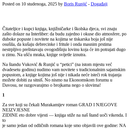
Posted on 10 studenoga, 2025 by
Boris Runjić
-
Događaji
Čitateljice i kupci knjiga, knjižničarke i školska djeca, svi znaju
zašto dolaze na Interliber: da budu zajedno i okuse dio atmosfere, po
duboke popuste i novitete na kojima se tiskarska boja još nije
osušila, da kušaju debrecinke i fritule i onda masnim prstima
nestrpljivo prelistavaju ovogodišnju lovinu koja će im potrajati dugo
u zimu. Na ušću mraka, knjige svijetle iznutra.
Na štandu Vuković & Runjić u “petici” (na istom mjestu već
dvadesetu godinu) nudimo vam novitete s tradicionalnim sajamskim
popustom, a knjige kojima još nije i nikada neće isteći rok trajanja
možete dobiti za sitniš. No nismo na Ekonomskom forumu u
Davosu, ne razgovarajmo o brojkama nego o slovima!
1
Za sve koji su čekali Murakamijev roman GRAD I NJEGOVE
NEIZVJESNE
ZIDINE eto dobre vijesti — knjiga stiže na naš štand uoči vikenda. I
to
je samo jedan od odličnih romana koje smo objavili ove godine: NA