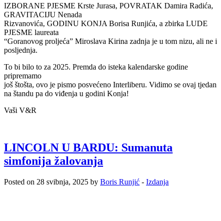
IZBORANE PJESME Krste Jurasa, POVRATAK Damira Radića,
GRAVITACIJU Nenada
Rizvanovića, GODINU KONJA Borisa Runjića, a zbirka LUDE
PJESME laureata
“Goranovog proljeća” Miroslava Kirina zadnja je u tom nizu, ali ne i
posljednja.
To bi bilo to za 2025. Premda do isteka kalendarske godine
pripremamo
još štošta, ovo je pismo posvećeno Interliberu. Vidimo se ovaj tjedan
na štandu pa do viđenja u godini Konja!
Vaši V&R
LINCOLN U BARDU: Sumanuta
simfonija žalovanja
Posted on 28 svibnja, 2025 by
Boris Runjić
-
Izdanja