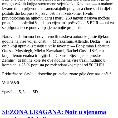
mnogo važnih knjiga suvremene svjetske književnosti — u mahom
izvanrednim prijevodima samozatajnih pregalaca čime su i ta djela
postala dio korpusa književnosti na hrvatskome. Hvala
prevodiocima na njihovu daru i maru. 250 takvih naslova možete
pronaći na poleđini štanda po cijenama počevši od 5 EUR — takva
se prigoda neće ponoviti pa je nemojte propustiti.
Naravno da imamo i novih vrućih naslova autora koje ste tijekom
godina najviše voljeli čitati — Murakamija, Allende, Dicka — a i
onih koji upravo izrastaju u vaše favorite — Benjamina Labatuta,
Ottesse Moshfegh, Mieko Kawakami, Rachel Cusk. I šećer na
kraju: fenomenalna trilogija Liu Cixina “Sjećanje na prošlost
Zemlje”, tri knjige koje ste ove godine najviše tražili nudimo u
kompletu s 25 % popusta po rođendanskoj cijeni od 50 EUR!
Pridružite se slavlju i dovedite prijatelje, znate gdje ćete nas naći.*
Vaši V&R
*paviljon 5, štand 5D
SEZONA URAGANA: Noir u sjenama