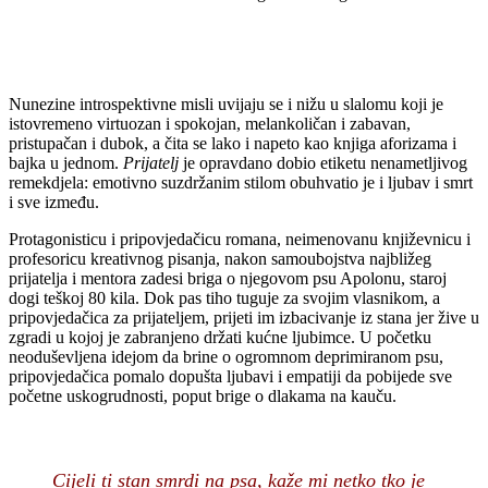
Nunezine introspektivne misli uvijaju se i nižu u slalomu koji je
istovremeno virtuozan i spokojan, melankoličan i zabavan,
pristupačan i dubok, a čita se lako i napeto kao knjiga aforizama i
bajka u jednom.
Prijatelj
je opravdano dobio etiketu nenametljivog
remekdjela: emotivno suzdržanim stilom obuhvatio je i ljubav i smrt
i sve između.
Protagonisticu i pripovjedačicu romana, neimenovanu književnicu i
profesoricu kreativnog pisanja, nakon samoubojstva najbližeg
prijatelja i mentora zadesi briga o njegovom psu Apolonu, staroj
dogi teškoj 80 kila. Dok pas tiho tuguje za svojim vlasnikom, a
pripovjedačica za prijateljem, prijeti im izbacivanje iz stana jer žive u
zgradi u kojoj je zabranjeno držati kućne ljubimce. U početku
neoduševljena idejom da brine o ogromnom deprimiranom psu,
pripovjedačica pomalo dopušta ljubavi i empatiji da pobijede sve
početne uskogrudnosti, poput brige o dlakama na kauču.
Cijeli ti stan smrdi na psa, kaže mi netko tko je