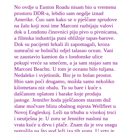
No ovdje u Euston Roadu nisam bio u vremenu
prostoru DDR-a, lebdio sam negdje iznad
Amerike. Čuo sam kako se o pješčane sprudove
na žalu koji nosi ime Marconi razbijaju valovi
dok u Londonu činovnici piju pivo u pivnicama,
a filmska industrija puni obližnje tapas-barove.
Dok su pacijenti hrkali ili zapomagali, kroza
sumračni se bolnički odjel talasao ocean. Vani
se zaustavio kamion da s londonske ulice
pokupi vreće sa smećem, a ja sam stajao sam na
Marconi Beachu. U tom je oceanu bilo tuljana.
Nedaleko i svjetionik. Bio je to bolan prostor.
Htio sam poći drugamo, možda samo nekoliko
kilometara niz obalu. Tu su bare i kuće s
daščanom oplatom i barake koje prodaju
jastoge. Jennifer hoda pješčanom stazom duž
slane močvare blizu obalnog mjesta Wellfleet u
Novoj Engleskoj. Leži na trbuhu u visokoj trsci
i neutješna je. U zoru se Jennifer nasloni na
vrata kuće u drvu i plače. Znam da je svu snagu
potrošila na što god leži iza tih vrata. U vrtu je