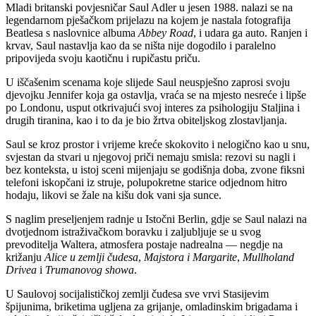
Mladi britanski povjesničar Saul Adler u jesen 1988. nalazi se na
legendarnom pješačkom prijelazu na kojem je nastala fotografija
Beatlesa s naslovnice albuma
Abbey Road
, i udara ga auto. Ranjen i
krvav, Saul nastavlja kao da se ništa nije dogodilo i paralelno
pripovijeda svoju kaotičnu i rupičastu priču.
U iščašenim scenama koje slijede Saul neuspješno zaprosi svoju
djevojku Jennifer koja ga ostavlja, vraća se na mjesto nesreće i lipše
po Londonu, usput otkrivajući svoj interes za psihologiju Staljina i
drugih tiranina, kao i to da je bio žrtva obiteljskog zlostavljanja.
Saul se kroz prostor i vrijeme kreće skokovito i nelogično kao u snu,
svjestan da stvari u njegovoj priči nemaju smisla: rezovi su nagli i
bez konteksta, u istoj sceni mijenjaju se godišnja doba, zvone fiksni
telefoni iskopčani iz struje, polupokretne starice odjednom hitro
hodaju, likovi se žale na kišu dok vani sja sunce.
S naglim preseljenjem radnje u Istočni Berlin, gdje se Saul nalazi na
dvotjednom istraživačkom boravku i zaljubljuje se u svog
prevoditelja Waltera, atmosfera postaje nadrealna — negdje na
križanju
Alice u zemlji čudesa
,
Majstora i Margarite
,
Mullholand
Drivea
i
Trumanovog showa
.
U Saulovoj socijalističkoj zemlji čudesa sve vrvi Stasijevim
špijunima, briketima ugljena za grijanje, omladinskim brigadama i