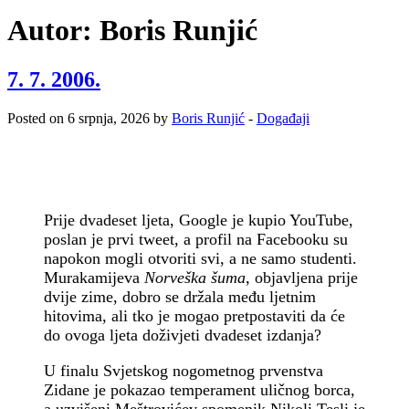
Autor:
Boris Runjić
7. 7. 2006.
Posted on 6 srpnja, 2026 by
Boris Runjić
-
Događaji
Prije dvadeset ljeta, Google je kupio YouTube,
poslan je prvi tweet, a profil na Facebooku su
napokon mogli otvoriti svi, a ne samo studenti.
Murakamijeva
Norveška šuma
, objavljena prije
dvije zime, dobro se držala među ljetnim
hitovima, ali tko je mogao pretpostaviti da će
do ovoga ljeta doživjeti dvadeset izdanja?
U finalu Svjetskog nogometnog prvenstva
Zidane je pokazao temperament uličnog borca,
a uzvišeni Meštrovićev spomenik Nikoli Tesli je