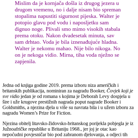
Mislim da je kornjača došla iz drugog jezera u
drugom vremenu, no i dalje nisam bio spreman
stopalima napustiti sigurnost pijeska. Walter je
potopio glavu pod vodu i naposljetku sam
dignuo noge. Plivali smo mimo visokih stabala
prema otoku. Nakon dvadesetak minuta, sav
sam drhtao. Voda je bila iznenađujuće hladna.
Walter je nekomu mahao. Nije bilo nikoga. No
on je nekoga vidio. Mirna, tiha voda nježno se
zapjenila.
Jedna od knjiga godine 2019. prema izboru niza američkih i
britanskih publikacija, nominiran za nagradu Booker,
Čovjek koji je
sve vidio
jedan je od romana s kojima je Deborah Levy dospjela u
šire i uže krugove prestižnih nagrada poput nagrade Booker i
Goldsmiths, a njezina djela u više su navrata bila i u užem izboru za
nagradu Women’s Prize for Fiction.
Njezina obitelj litavsko-židovsko-britanskog porijekla pobjegla je iz
Južnoafričke republike u Britaniju 1968., jer joj je otac kao
nepoćudni povjesničar bio pod zabranom djelovanja, a odjeci tih