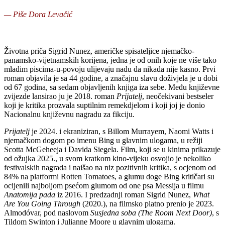
— Piše Dora Levačić
Životna priča Sigrid Nunez, američke spisateljice njemačko-
panamsko-vijetnamskih korijena, jedna je od onih koje ne više tako
mladim piscima-u-povoju ulijevaju nadu da nikada nije kasno. Prvi
roman objavila je sa 44 godine, a značajnu slavu doživjela je u dobi
od 67 godina, sa sedam objavljenih knjiga iza sebe. Među književne
zvijezde lansirao ju je 2018. roman
Prijatelj
, neočekivani bestseler
koji je kritika prozvala suptilnim remekdjelom i koji joj je donio
Nacionalnu književnu nagradu za fikciju.
Prijatelj
je 2024. i ekraniziran, s Billom Murrayem, Naomi Watts i
njemačkom dogom po imenu Bing u glavnim ulogama, u režiji
Scotta McGeheeja i Davida Siegela. Film, koji se u kinima prikazuje
od ožujka 2025., u svom kratkom kino-vijeku osvojio je nekoliko
festivalskih nagrada i naišao na niz pozitivnih kritika, s ocjenom od
84% na platformi Rotten Tomatoes, a glumu doge Bing kritičari su
ocijenili najboljom psećom glumom od one psa Messija u filmu
Anatomija pada
iz 2016. I predzadnji roman Sigrid Nunez,
What
Are You Going Through
(2020.), na filmsko platno prenio je 2023.
Almodóvar, pod naslovom
Susjedna soba (The Room Next Door)
, s
Tildom Swinton i Julianne Moore u glavnim ulogama.