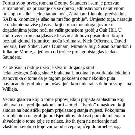
Formu svog prvog romana George Saunders i sam je prozvao
sumanutom, uz priznanje da se opirao jednostavnom narativnom
pristupu u stilu “Jedne tamne noći, Abraham Lincoln, predsjednik
SAD-a, kriomice je ušao na mračno groblje”. Umjesto toga, naraciju
je razlomio na više glasova koji u nizu monologa govore o
događanjima jedne noći na vašingtonskom groblju Oak Hill. U
audio-veziji romana glasove likovima duhova posudili su brojni
poznati glumci i glumice, među kojima su Nick Offerman, David
Sedaris, Ben Stiller, Lena Dunham, Miranda July, Susan Sarandon i
Julianne Moore, a jednom od trojice protagonista glas je dao
Saunders.
Za okosnicu radnje uzeo je stvarni događaj: smrt
jedanaestogodišnjeg sina Abrahama Lincolna i govorkanja lokalnih
stanovnika o tome da je tugom pokošeni otac nekoliko puta
navraćao do grobnice pokušavajući komunicirati s duhom svog sina
Willieja.
Većina glasova koji o tome pripovijedaju pripada sablastima koji
obitavaju na groblju nakon smrti – otud i “bardo” u naslovu, koji
aludira na budistički pojam prijelaznog stanja svijesti. Pokojnima
zarobljenima na groblju predsjednikovi dolasci pomalo mijenjaju
shvaćanje o tome gdje se nalaze, što ih tjera na naricanje nad
vlastitim životima koje varira od srceparajućeg do urnebesnog.