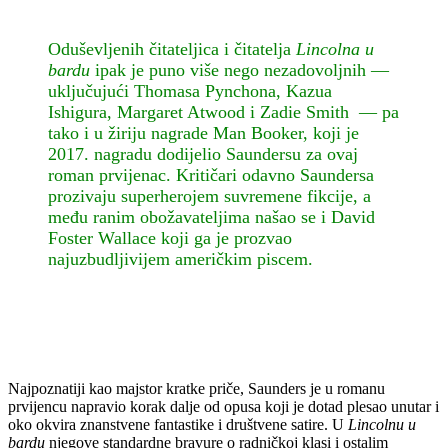
Oduševljenih čitateljica i čitatelja
Lincolna u
bardu
ipak je puno više nego nezadovoljnih —
uključujući Thomasa Pynchona, Kazua
Ishigura, Margaret Atwood i Zadie Smith — pa
tako i u žiriju nagrade Man Booker, koji je
2017. nagradu dodijelio Saundersu za ovaj
roman prvijenac. Kritičari odavno Saundersa
prozivaju superherojem suvremene fikcije, a
među ranim obožavateljima našao se i David
Foster Wallace koji ga je prozvao
najuzbudljivijem američkim piscem.
Najpoznatiji kao majstor kratke priče, Saunders je u romanu
prvijencu napravio korak dalje od opusa koji je dotad plesao unutar i
oko okvira znanstvene fantastike i društvene satire. U
Lincolnu u
bardu
njegove standardne bravure o radničkoj klasi i ostalim