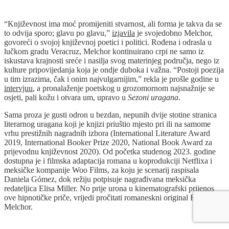
“Književnost ima moć promijeniti stvarnost, ali forma je takva da se
to odvija sporo; glavu po glavu,”
izjavila
je svojedobno Melchor,
govoreći o svojoj književnoj poetici i politici. Rođena i odrasla u
lučkom gradu Veracruz, Melchor kontinuirano crpi ne samo iz
iskustava krajnosti sreće i nasilja svog materinjeg područja, nego iz
kulture pripovijedanja koja je ondje duboka i važna. “Postoji poezija
u tim izrazima, čak i onim najvulgarnijim,” rekla je prošle godine u
intervjuu
, a pronalaženje poetskog u grozomornom najsnažnije se
osjeti, pali kožu i otvara um, upravo u
Sezoni uragana
.
Sama proza je gusti odron u bezdan, nepunih dvije stotine stranica
literarnog uragana koji je knjizi priuštio mjesto pri ili na samome
vrhu prestižnih nagradnih izbora (International Literature Award
2019, International Booker Prize 2020, National Book Award za
prijevodnu književnost 2020). Od početka studenog 2023. godine
dostupna je i filmska adaptacija romana u koprodukciji Netflixa i
meksičke kompanije Woo Films, za koju je scenarij raspisala
Daniela Gómez, dok režiju potpisuje nagrađivana meksička
redateljica Elisa Miller. No prije urona u kinematografski prijenos
ove hipnotičke priče, vrijedi pročitati romaneskni original Fernande
Melchor.