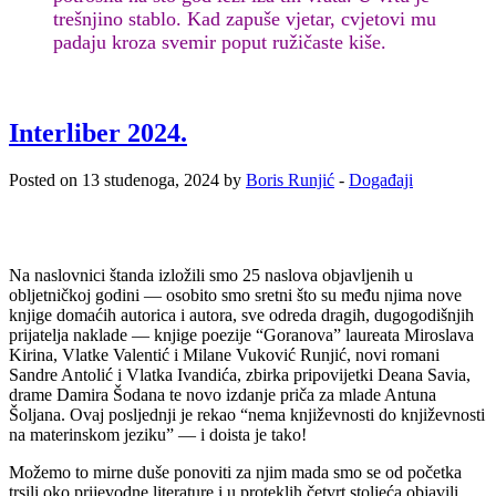
trešnjino stablo. Kad zapuše vjetar, cvjetovi mu
padaju kroza svemir poput ružičaste kiše.
Interliber 2024.
Posted on 13 studenoga, 2024 by
Boris Runjić
-
Događaji
Na naslovnici štanda izložili smo 25 naslova objavljenih u
obljetničkoj godini — osobito smo sretni što su među njima nove
knjige domaćih autorica i autora, sve odreda dragih, dugogodišnjih
prijatelja naklade — knjige poezije “Goranova” laureata Miroslava
Kirina, Vlatke Valentić i Milane Vuković Runjić, novi romani
Sandre Antolić i Vlatka Ivandića, zbirka pripovijetki Deana Savia,
drame Damira Šodana te novo izdanje priča za mlade Antuna
Šoljana. Ovaj posljednji je rekao “nema književnosti do književnosti
na materinskom jeziku” — i doista je tako!
Možemo to mirne duše ponoviti za njim mada smo se od početka
trsili oko prijevodne literature i u proteklih četvrt stoljeća objavili