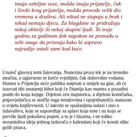
imaju ozbiljne veze, možda imaju prijatelje, čak
i široki krug prijatelja, možda provode velik dio
vremena u društvu. Ali nikad ne stupaju u brak i
nikad nemaju djecu. Za blagdane se pridružuju
nekoj obitelji ili nekoj skupini ljudi. To traje
godinu za godinom dok napokon ne pronađu u
sebi snage da priznaju kako bi zapravo
najradije ostali sami kod kuće.
Unatoč glavnoj temi žalovanja, Nunezina proza tek je na trenutke
mračna, a uglavnom se kreće svjetlijim, čak duhovitim vodama.
Humor u
Prijatelju
neće publiku natjerati u smijeh na glas, ali će
izazvati tihi unutarnji hihot koji će čitatelja kao mantra u pozadini
pratiti do kraja knjige. Dijelom zen majstorica, a dijelom komičarka,
pripovjedačica se stoički ruga trendovima i opsjednutošću statusom
u svijetu književnosti. U takvim se opažanjima nalazi i ono o
izdavaštvu, koje se uspoređuje sa splavi koja tone i na koju se
previše ljudi pokušava popeti, a tu je i bizarna, i ne toliko
nezamisliva ideja jednog izdavača o kalendaru koji će krasiti slike
golih pisaca.