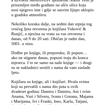
prizemljen među građane na ušće ulice koja
nosi njegovo ime i gdje se sasvim lijepo uklopio
u gradsku atmosferu.
Nekoliko koraka dalje, na sedmi dan srpnja tog
vrućeg ljeta otvorena je knjižara Vuković &
Runjić, a njezina su vrata za vas otvorena i
danas, od 9 do 20 sati. Običan je radni dan,
5001. u nizu.
Dođite po knjigu, ili preporuku, ili popust…
ako ne stignete danas, popusti traju do konca
mjeseca. I to ne samo na naše knjige — i drugi
su se nakladnici urotili s nama da vam zaslade
ljeto.
Knjižara su knjige, ali i knjižari. Hvala svima
koji su prevalili s nama dio puta u ovih
dvadeset godina: Damiru i Damiru, Ani i svim
Anama, Vuri i Silveru, Ivanu i Goranu, Majama
i Marijama, Ivi i Franki, Ines, Karlu, Tatjani,