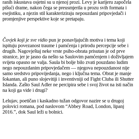
ranih iskustava osjetni su u njenoj prozi. Levy je karijeru započela
pišući drame, nakon čega se preusmjerila u prozu svih formata i
esejistiku, a njezin stil karakteriziraju nepouzdani pripovjedači i
promjenjive perspektive koje se pretapaju.
Čovjek koji je sve vidio
pun je ponavljajućih motiva i tema koji
ispituju povezanost traume i pamćenja i prirodu percepcije sebe i
drugih. Nagovještaj neke vrste psiho-obrata prisutan je od prve
stranice, jer je jasno da nešto sa Saulovim pamćenjem i doživljajem
svijeta opasno ne valja. Saula bi bolje bilo zvati pouzdano ludim
nego nepouzdanim pripovjedačem — njegova nepouzdanost nije
samo sredstvo pripovijedanja, nego i ključna tema. Obrat je manje
šokantan, ali puno slojevitiji i inventivniji od Fight Cluba ili Shutter
Islanda. Zašto Saul Adler ne percipira sebe i svoj život na isti način
na koji ga vide i drugi?
Lelujav, poetičan i kaskadno tužan odgovor nazire se u drugoj
polovici romana, pod naslovom “Abbey Road, London, lipanj
2016.”, dok Saul leži u bolnici.