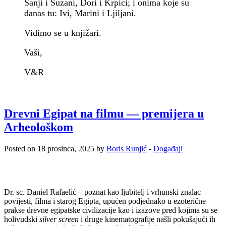
Sanji i Suzani, Dori i Krpici; i onima koje su
danas tu: Ivi, Marini i Ljiljani.
Vidimo se u knjižari.
Vaši,
V&R
Drevni Egipat na filmu — premijera u
Arheološkom
Posted on 18 prosinca, 2025 by
Boris Runjić
-
Događaji
Dr. sc. Daniel Rafaelić – poznat kao ljubitelj i vrhunski znalac
povijesti, filma i starog Egipta, upućen podjednako u ezoterične
prakse drevne egipatske civilizacije kao i izazove pred kojima su se
holivudski
silver screen
i druge kinematografije našli pokušajući ih