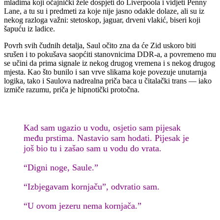
mladima koji očajnički žele dospjeti do Liverpoola i vidjeti Penny
Lane, a tu su i predmeti za koje nije jasno odakle dolaze, ali su iz
nekog razloga važni: stetoskop, jaguar, drveni vlakić, biseri koji
šapuću iz ladice.
Povrh svih čudnih detalja, Saul očito zna da će Zid uskoro biti
srušen i to pokušava saopćiti stanovnicima DDR-a, a povremeno mu
se učini da prima signale iz nekog drugog vremena i s nekog drugog
mjesta. Kao što bunilo i san vrve slikama koje povezuje unutarnja
logika, tako i Saulova nadrealna priča baca u čitalački trans — iako
izmiče razumu, priča je hipnotički protočna.
Kad sam ugazio u vodu, osjetio sam pijesak
među prstima. Nastavio sam hodati. Pijesak je
još bio tu i zašao sam u vodu do vrata.
“Digni noge, Saule.”
“Izbjegavam kornjaču”, odvratio sam.
“U ovom jezeru nema kornjača.”