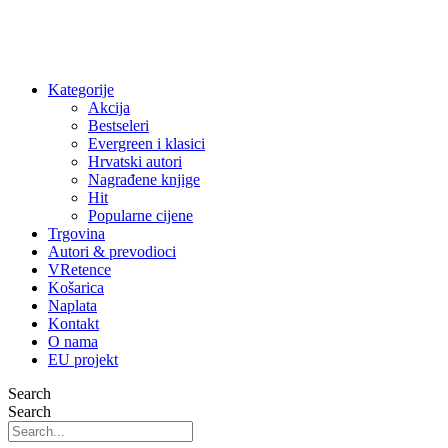
Kategorije
Akcija
Bestseleri
Evergreen i klasici
Hrvatski autori
Nagrađene knjige
Hit
Popularne cijene
Trgovina
Autori & prevodioci
VRetence
Košarica
Naplata
Kontakt
O nama
EU projekt
Search
Search