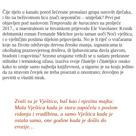
Čije tijelo u kanalu pored šećerane pronalazi grupa surovih dječaka,
i što na beživotnom licu znači nepomični – smiješak? Prvi put
objavljen pod naslovom
Temporada de huracanes
na proljeće
2017., u maestralnom se hrvatskom prijevodu Ele Varošanec Krsnik
debitantski roman Fernande Melchor javio taman uoči Noći vještica,
i o vještičjim poslima dijelom pripovijeda. No je li riječ o vračarama
koje na životu održavaju drevna
ženska
znanja, izgnanicama iz
okoštalog praznovjernog društva, ili ljubavnicama đavla glavom,
bradom i rogovima?
Sezona uragana
vrtloži se u sudaru prekrasne
stilistike i tematskog užasa, izaziva svoje čitatelje i čitateljice onako
kako to umije samo najbolja književnost, a sigurno je na kraju jedino
da za stravom čovjek ne treba posezati u onostrano; dovoljno je
poviriti u vlastiti mrak.
Zvali su je Vještica, baš kao i njezinu majku:
Mala Vještica kada je stara započela s poslom
vidanja i vradžbina, a samo Vještica kada je
ostala sama, one godine kada je došlo do
erozije…