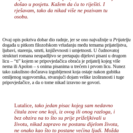
došao u posjetu. Kažem da ću to riješiti. I
rješavam, tako da nikad više ne pozivam tu
osobu.
Ovaj opis pokriva dobar dio radnje, jer se ono najvažnije u
Prijatelju
događa u pitkom filozofskom vrludanju među temama prijateljstva,
ljubavi, starenja, smrti, književnosti i umjetnosti. U čudnovatoj
strukturi romana neupadljivo se pretapaju dijelovi pisani u drugom
licu – “ti” kojem se pripovjedačica obraća je prijatelj kojeg više
nema ili Apolon – s onima pisanima u trećem i prvom licu. Nunez
tako zakulisno dočarava izgubljenost koja ostaje nakon gubitka
omiljenog sugovornika, stvarajući dojam velike izoliranosti i tuge
pripovjedačice, a da o tome nikad izravno ne govori.
Lutalice
, tako jedan pisac kojeg sam nedavno
čitala zove one koji, iz ovog ili onog razloga, i
bez obzira na to što su prije priželjkivali u
životu, nikad zapravo ne postanu dijelom života,
ne onako kao što to postane većina ljudi. Možda