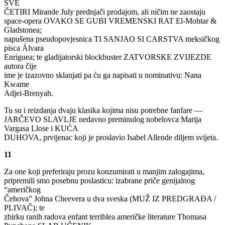
SVE
ČETIRI Mirande July prednjači prodajom, ali ničim ne zaostaju
space-opera OVAKO SE GUBI VREMENSKI RAT El-Mohtar &
Gladstonea;
napušena pseudopovjesnica TI SANJAO SI CARSTVA meksičkog
pisca Álvara
Enriguea; te gladijatorski blockbuster ZATVORSKE ZVIJEZDE
autora čije
ime je izazovno sklanjati pa ću ga napisati u nominativu: Nana
Kwame
Adjei-Brenyah.
Tu su i reizdanja dvaju klasika kojima nisu potrebne fanfare —
JARČEVO SLAVLJE nedavno preminulog nobelovca Marija
Vargasa Llose i KUĆA
DUHOVA, prvijenac koji je proslavio Isabel Allende diljem svijeta.
11
Za one koji preferiraju prozu konzumirati u manjim zalogajima,
pripremili smo posebnu poslasticu: izabrane priče genijalnog
“američkog
Čehova” Johna Cheevera u dva sveska (MUŽ IZ PREDGRAĐA /
PLIVAČ); te
zbirku ranih radova enfant terriblea američke literature Thomasa