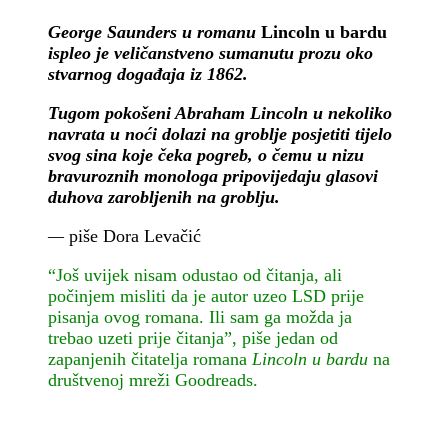
George Saunders u romanu
Lincoln u bardu
ispleo je veličanstveno sumanutu prozu oko
stvarnog događaja iz 1862.
Tugom pokošeni Abraham Lincoln u nekoliko
navrata u noći dolazi na groblje posjetiti tijelo
svog sina koje čeka pogreb, o čemu u nizu
bravuroznih monologa pripovijedaju glasovi
duhova zarobljenih na groblju.
—
piše Dora Levačić
“Još uvijek nisam odustao od čitanja, ali
počinjem misliti da je autor uzeo LSD prije
pisanja ovog romana. Ili sam ga možda ja
trebao uzeti prije čitanja”, piše jedan od
zapanjenih čitatelja romana
Lincoln u bardu
na
društvenoj mreži Goodreads.