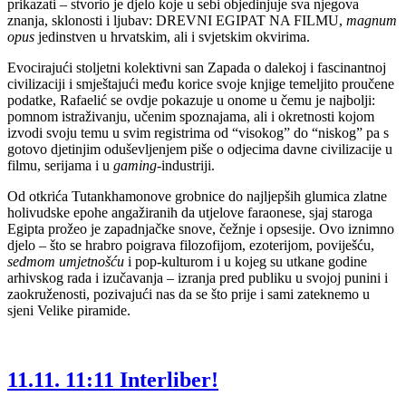
prikazati – stvorio je djelo koje u sebi objedinjuje sva njegova
znanja, sklonosti i ljubav: DREVNI EGIPAT NA FILMU,
magnum
opus
jedinstven u hrvatskim, ali i svjetskim okvirima.
Evocirajući stoljetni kolektivni san Zapada o dalekoj i fascinantnoj
civilizaciji i smještajući među korice svoje knjige temeljito proučene
podatke, Rafaelić se ovdje pokazuje u onome u čemu je najbolji:
pomnom istraživanju, učenim spoznajama, ali i okretnosti kojom
izvodi svoju temu u svim registrima od “visokog” do “niskog” pa s
gotovo djetinjim oduševljenjem piše o odjecima davne civilizacije u
filmu, serijama i u
gaming-
industriji.
Od otkrića Tutankhamonove grobnice do najljepših glumica zlatne
holivudske epohe angažiranih da utjelove faraonese, sjaj staroga
Egipta prožeo je zapadnjačke snove, čežnje i opsesije. Ovo iznimno
djelo – što se hrabro poigrava filozofijom, ezoterijom, poviješću,
sedmom umjetnošću
i pop-kulturom i u kojeg su utkane godine
arhivskog rada i izučavanja – izranja pred publiku u svojoj punini i
zaokruženosti, pozivajući nas da se što prije i sami zateknemo u
sjeni Velike piramide.
11.11. 11:11 Interliber!