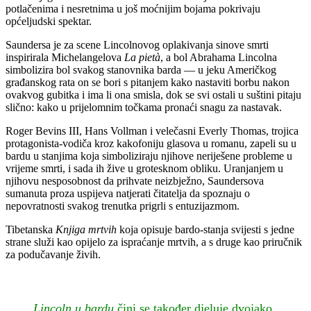
potlačenima i nesretnima u još moćnijim bojama pokrivaju
općeljudski spektar.
Saundersa je za scene Lincolnovog oplakivanja sinove smrti
inspirirala Michelangelova
La pietà
, a bol Abrahama Lincolna
simbolizira bol svakog stanovnika barda — u jeku Američkog
građanskog rata on se bori s pitanjem kako nastaviti borbu nakon
ovakvog gubitka i ima li ona smisla, dok se svi ostali u suštini pitaju
slično: kako u prijelomnim točkama pronaći snagu za nastavak.
Roger Bevins III, Hans Vollman i velečasni Everly Thomas, trojica
protagonista-vodiča kroz kakofoniju glasova u romanu, zapeli su u
bardu u stanjima koja simboliziraju njihove neriješene probleme u
vrijeme smrti, i sada ih žive u grotesknom obliku. Uranjanjem u
njihovu nesposobnost da prihvate neizbježno, Saundersova
sumanuta proza uspijeva natjerati čitatelja da spoznaju o
nepovratnosti svakog trenutka prigrli s entuzijazmom.
Tibetanska
Knjiga mrtvih
koja opisuje bardo-stanja svijesti s jedne
strane služi kao opijelo za ispraćanje mrtvih, a s druge kao priručnik
za podučavanje živih.
Lincoln u bardu
čini se također djeluje dvojako,