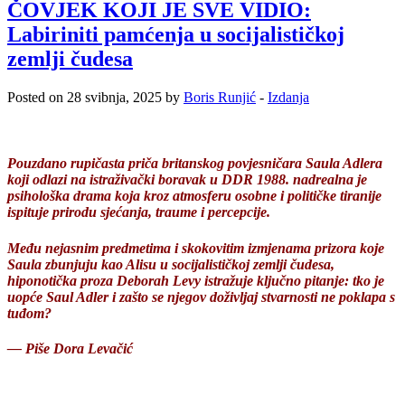
ČOVJEK KOJI JE SVE VIDIO:
Labiriniti pamćenja u socijalističkoj
zemlji čudesa
Posted on 28 svibnja, 2025 by
Boris Runjić
-
Izdanja
Pouzdano rupičasta priča britanskog povjesničara Saula Adlera
koji odlazi na istraživački boravak u DDR 1988. nadrealna je
psihološka drama koja kroz atmosferu osobne i političke tiranije
ispituje prirodu sjećanja, traume i percepcije.
Među nejasnim predmetima i skokovitim izmjenama prizora koje
Saula zbunjuju kao Alisu u socijalističkoj zemlji čudesa,
hiponotička proza Deborah Levy istražuje ključno pitanje: tko je
uopće Saul Adler i zašto se njegov doživljaj stvarnosti ne poklapa s
tuđom?
— Piše Dora Levačić