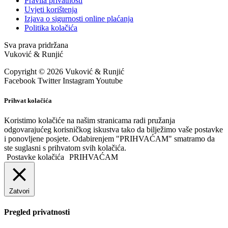
Pravila privatnosti
Uvjeti korištenja
Izjava o sigurnosti online plaćanja
Politika kolačića
Sva prava pridržana
Vuković & Runjić
Copyright © 2026 Vuković & Runjić
Facebook
Twitter
Instagram
Youtube
Prihvat kolačića
Koristimo kolačiće na našim stranicama radi pružanja
odgovarajućeg korisničkog iskustva tako da bilježimo vaše postavke
i ponovljene posjete. Odabirenjem "PRIHVAĆAM" smatramo da
ste suglasni s prihvatom svih kolačića.
Postavke kolačića
PRIHVAĆAM
Zatvori
Pregled privatnosti