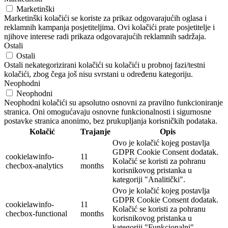
Marketinški
Marketinški kolačići se koriste za prikaz odgovarajućih oglasa i
reklamnih kampanja posjetiteljima. Ovi kolačići prate posjetitelje i
njihove interese radi prikaza odgovarajućih reklamnih sadržaja.
Ostali
Ostali
Ostali nekategorizirani kolačići su kolačići u probnoj fazi/testni
kolačići, zbog čega još nisu svrstani u određenu kategoriju.
Neophodni
Neophodni
Neophodni kolačići su apsolutno osnovni za pravilno funkcioniranje
stranica. Oni omogućavaju osnovne funkcionalnosti i sigurnosne
postavke stranica anonimo, bez prukupljanja korisničkih podataka.
Kolačić
Trajanje
Opis
Ovo je kolačić kojeg postavlja
GDPR Cookie Consent dodatak.
cookielawinfo-
11
Kolačić se koristi za pohranu
checbox-analytics
months
korisnikovog pristanka u
kategoriji "Analitički".
Ovo je kolačić kojeg postavlja
GDPR Cookie Consent dodatak.
cookielawinfo-
11
Kolačić se koristi za pohranu
checbox-functional
months
korisnikovog pristanka u
kategoriji "Funkcionalni".