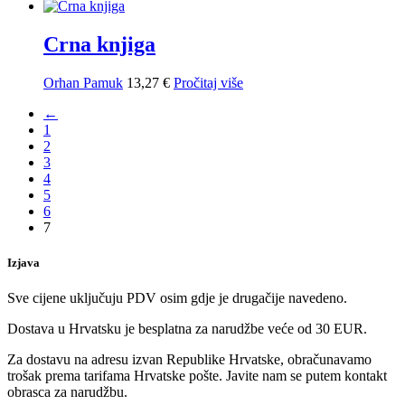
cijena
cijena
bila
je:
je:
7,17 €.
Crna knjiga
7,96 €.
Orhan Pamuk
13,27
€
Pročitaj više
←
1
2
3
4
5
6
7
Izjava
Sve cijene uključuju PDV osim gdje je drugačije navedeno.
Dostava u Hrvatsku je besplatna za narudžbe veće od 30 EUR.
Za dostavu na adresu izvan Republike Hrvatske, obračunavamo
trošak prema tarifama Hrvatske pošte. Javite nam se putem kontakt
obrasca za narudžbu.