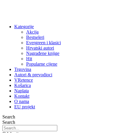
Kategorije
Akcija
Bestseleri
Evergreen i klasici
Hrvatski autori
Nagrađene knjige
Hit
Popularne cijene
Trgovina
Autori & prevodioci
VRetence
Košarica
Naplata
Kontakt
O nama
EU projekt
Search
Search