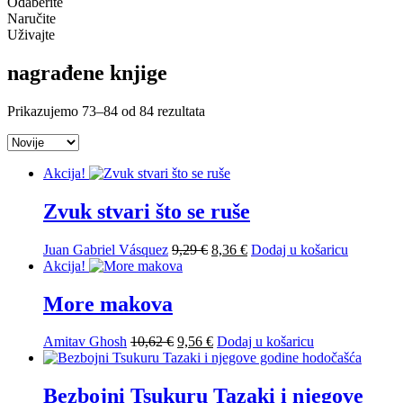
Odaberite
Naručite
Uživajte
nagrađene knjige
Poredano
Prikazujemo 73–84 od 84 rezultata
po
najnovijem
Akcija!
Zvuk stvari što se ruše
Izvorna
Trenutna
Juan Gabriel Vásquez
9,29
€
8,36
€
Dodaj u košaricu
cijena
cijena
Akcija!
bila
je:
je:
8,36 €.
More makova
9,29 €.
Izvorna
Trenutna
Amitav Ghosh
10,62
€
9,56
€
Dodaj u košaricu
cijena
cijena
bila
je:
je:
9,56 €.
Bezbojni Tsukuru Tazaki i njegove