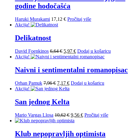
10,62 €.
godine hodočašća
Haruki Murakami
17,12
€
Pročitaj više
Akcija!
Delikatnost
Izvorna
Trenutna
David Foenkinos
6,64
€
5,97
€
Dodaj u košaricu
cijena
cijena
Akcija!
bila
je:
je:
5,97 €.
Naivni i sentimentalni romanopisac
6,64 €.
Izvorna
Trenutna
Orhan Pamuk
7,96
€
7,17
€
Dodaj u košaricu
cijena
cijena
Akcija!
bila
je:
je:
7,17 €.
San jednog Kelta
7,96 €.
Izvorna
Trenutna
Mario Vargas Llosa
10,62
€
9,56
€
Pročitaj više
cijena
cijena
bila
je:
je:
9,56 €.
Klub nepopravljih optimista
10,62 €.