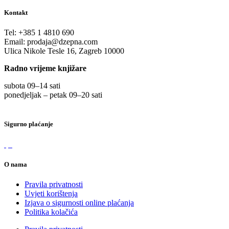
Kontakt
Tel:
+385 1 4810 690
Email:
prodaja@dzepna.com
Ulica Nikole Tesle 16, Zagreb 10000
Radno vrijeme knjižare
subota 09
–
14 sati
ponedjeljak – petak 09
–
20 sati
Sigurno plaćanje
O nama
Pravila privatnosti
Uvjeti korištenja
Izjava o sigurnosti online plaćanja
Politika kolačića