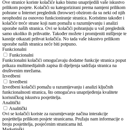
Ove stranice koriste kolačiće kako bismo unaprijedili vaše iskustvo
prilikom posjete. Kolačići su kategorizirani prema namjeni prilikom
pohrane u Internet preglednik (browser) obzirom da su neki od njih
neophodni za osnovno funkcioniranje stranica. Koristimo također i
kolačiće treće strane koji nam pomažu u razumijevanju i analizi
uporabe naših stranica. Ovi se kolačići pohranjuju u vaš preglednik
samo ukoliko ih prihvatite. Također možete i promijeniti mišljenje te
kasnije otkazati prihvat kolačića. No tada vaše iskustvo prilikom
uporabe naših stranica neće biti potpuno.
Funkcionalni
Funkcionalni
Funkcionalni kolačići omogućavaju dodatne funkcije stranica poput
prikaza multimedijalnih zapisa ili dijeljenja sadržaja stranica na
društvenim mrežama.
Izvedbeni
Izvedbeni
Izvedbeni kolačići pomažu u razumijevanju i analizi ključnih
funkcionalnosti stranica, što omogućava unaprijeđenja kvalitete
korisničkog iskustva posjetitelja.
Analitički
Analitički
Ovi se kolačići koriste za razumijevanje načina interakcije
posjetitelja prilikom posjete stranicama. Pružaju nam informacije o
broju posjetitelja, posjećenim stranicama itd.
Marketinški