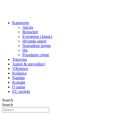
Kategorije
Akcija
Bestseleri
Evergreen i klasici
Hrvatski autori
Nagrađene knjige
Hit
Popularne cijene
Trgovina
Autori & prevodioci
VRetence
Košarica
Naplata
Kontakt
O nama
EU projekt
Search
Search