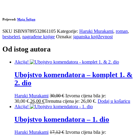
Prijevod:
Maja Šoljan
SKU
ISBN9789532861105
Kategorije:
Haruki Murakami
,
roman
,
bestseleri
,
nagrađene knjige
Oznaka:
japanska književnost
Od istog autora
Akcija!
Ubojstvo komendatora – komplet 1. &
2. dio
Haruki Murakami
30,00
€
Izvorna cijena bila je:
30,00 €.
26,00
€
Trenutna cijena je: 26,00 €.
Dodaj u košaricu
Akcija!
Ubojstvo komendatora – 1. dio
Haruki Murakami
17,12
€
Izvorna cijena bila je: