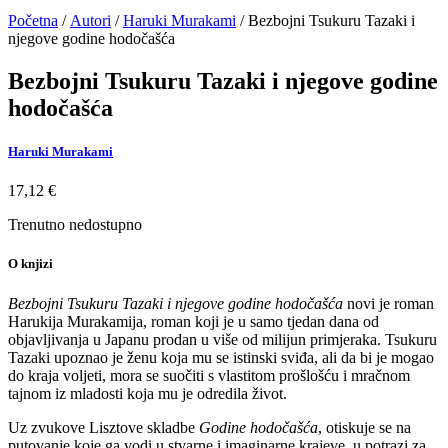
Početna
/
Autori
/
Haruki Murakami
/ Bezbojni Tsukuru Tazaki i
njegove godine hodočašća
Bezbojni Tsukuru Tazaki i njegove godine
hodočašća
Haruki Murakami
17,12
€
Trenutno nedostupno
O knjizi
Bezbojni Tsukuru Tazaki i njegove godine hodočašća
novi je roman
Harukija Murakamija, roman koji je u samo tjedan dana od
objavljivanja u Japanu prodan u više od milijun primjeraka. Tsukuru
Tazaki upoznao je ženu koja mu se istinski sviđa, ali da bi je mogao
do kraja voljeti, mora se suočiti s vlastitom prošlošću i mračnom
tajnom iz mladosti koja mu je odredila život.
Uz zvukove Lisztove skladbe
Godine hodočašća
, otiskuje se na
putovanje koje ga vodi u stvarne i imaginarne krajeve, u potrazi za