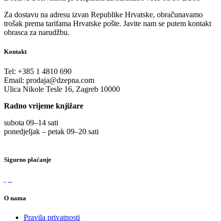
Za dostavu na adresu izvan Republike Hrvatske, obračunavamo
trošak prema tarifama Hrvatske pošte. Javite nam se putem kontakt
obrasca za narudžbu.
Kontakt
Tel:
+385 1 4810 690
Email:
prodaja@dzepna.com
Ulica Nikole Tesle 16, Zagreb 10000
Radno vrijeme knjižare
subota 09
–
14 sati
ponedjeljak – petak 09
–
20 sati
Sigurno plaćanje
O nama
Pravila privatnosti