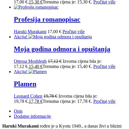
17,00 €.
15,30
€
Trenutna cijena je: 15,30 €.
Pročitaj više
Profesija romanopisac
Haruki Murakami
17,00
€
Pročitaj više
Akcija!
Moja godina odmora i opuštanja
Ottessa Moshfegh
17,12
€
Izvorna cijena bila je:
17,12 €.
15,40
€
Trenutna cijena je: 15,40 €.
Pročitaj više
Akcija!
Plamen
Leonard Cohen
19,78
€
Izvorna cijena bila je:
19,78 €.
17,78
€
Trenutna cijena je: 17,78 €.
Pročitaj više
Opis
Dodatne informacije
Haruki Murakami
rođen je u Kyotu 1949., a danas živi u blizini