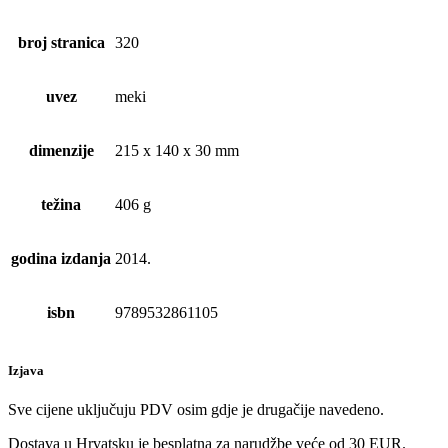
broj stranica
320
uvez
meki
dimenzije
215 x 140 x 30 mm
težina
406 g
godina izdanja
2014.
isbn
9789532861105
Izjava
Sve cijene uključuju PDV osim gdje je drugačije navedeno.
Dostava u Hrvatsku je besplatna za narudžbe veće od 30 EUR.