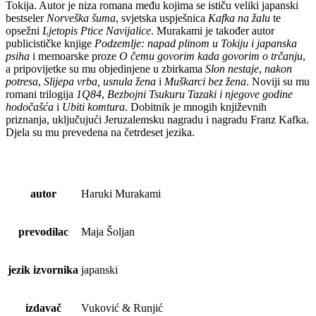
Tokija. Autor je niza romana među kojima se ističu veliki japanski
bestseler
Norveška šuma
, svjetska uspješnica
Kafka na žalu
te
opsežni
Ljetopis Ptice Navijalice
. Murakami je također autor
publicističke knjige
Podzemlje: napad plinom u Tokiju i japanska
psiha
i memoarske proze
O čemu govorim kada govorim o trčanju
,
a pripovijetke su mu objedinjene u zbirkama
Slon nestaje
,
nakon
potresa
,
Slijepa vrba, usnula žena
i
Muškarci bez žena
. Noviji su mu
romani trilogija
1Q84
,
Bezbojni Tsukuru Tazaki i njegove godine
hodočašća
i
Ubiti komtura
. Dobitnik je mnogih književnih
priznanja, uključujući Jeruzalemsku nagradu i nagradu Franz Kafka.
Djela su mu prevedena na četrdeset jezika.
autor
Haruki Murakami
prevodilac
Maja Šoljan
jezik izvornika
japanski
izdavač
Vuković & Runjić