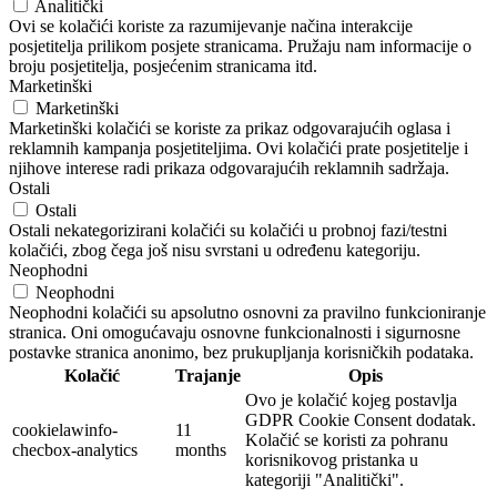
Analitički
Ovi se kolačići koriste za razumijevanje načina interakcije
posjetitelja prilikom posjete stranicama. Pružaju nam informacije o
broju posjetitelja, posjećenim stranicama itd.
Marketinški
Marketinški
Marketinški kolačići se koriste za prikaz odgovarajućih oglasa i
reklamnih kampanja posjetiteljima. Ovi kolačići prate posjetitelje i
njihove interese radi prikaza odgovarajućih reklamnih sadržaja.
Ostali
Ostali
Ostali nekategorizirani kolačići su kolačići u probnoj fazi/testni
kolačići, zbog čega još nisu svrstani u određenu kategoriju.
Neophodni
Neophodni
Neophodni kolačići su apsolutno osnovni za pravilno funkcioniranje
stranica. Oni omogućavaju osnovne funkcionalnosti i sigurnosne
postavke stranica anonimo, bez prukupljanja korisničkih podataka.
Kolačić
Trajanje
Opis
Ovo je kolačić kojeg postavlja
GDPR Cookie Consent dodatak.
cookielawinfo-
11
Kolačić se koristi za pohranu
checbox-analytics
months
korisnikovog pristanka u
kategoriji "Analitički".