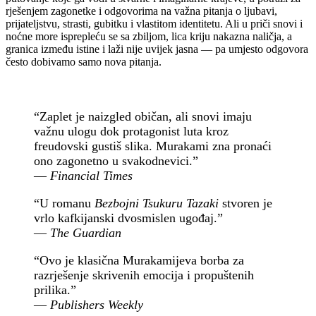
rješenjem zagonetke i odgovorima na važna pitanja o ljubavi,
prijateljstvu, strasti, gubitku i vlastitom identitetu. Ali u priči snovi i
noćne more isprepleću se sa zbiljom, lica kriju nakazna naličja, a
granica između istine i laži nije uvijek jasna — pa umjesto odgovora
često dobivamo samo nova pitanja.
“Zaplet je naizgled običan, ali snovi imaju
važnu ulogu dok protagonist luta kroz
freudovski gustiš slika. Murakami zna pronaći
ono zagonetno u svakodnevici.”
—
Financial Times
“U romanu
Bezbojni Tsukuru Tazaki
stvoren je
vrlo kafkijanski dvosmislen ugođaj.”
—
The Guardian
“Ovo je klasična Murakamijeva borba za
razrješenje skrivenih emocija i propuštenih
prilika.”
—
Publishers Weekly