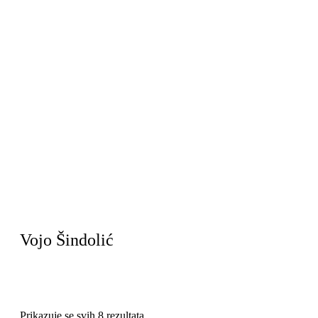
Vojo Šindolić
Prikazuje se svih 8 rezultata