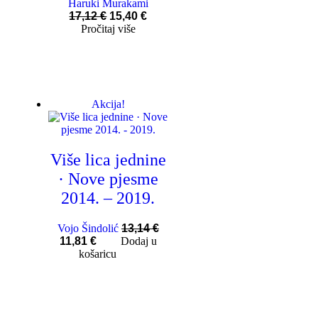
Haruki Murakami
17,12
€
15,40
€
Pročitaj više
Akcija!
Više lica jednine
· Nove pjesme
2014. – 2019.
Vojo Šindolić
13,14
€
11,81
€
Dodaj u
košaricu