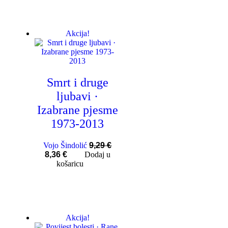
Akcija!
Smrt i druge
ljubavi ·
Izabrane pjesme
1973-2013
Vojo Šindolić
9,29
€
8,36
€
Dodaj u
košaricu
Akcija!