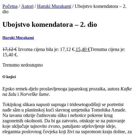
Početna
/
Autori
/
Haruki Murakami
/ Ubojstvo komendatora – 2.
dio
Ubojstvo komendatora – 2. dio
Haruki Murakami
17,12
€
Izvorna cijena bila je: 17,12 €.
15,40
€
Trenutna cijena je:
15,40 €.
Trenutno nedostupno
O knjizi
Epsko remek-djelo proslavljenoga japanskog prozaika, autora
Kafke
na žalu
i
Norveške šume
.
Tokijskog slikara napusti supruga i tridesetogodišnji se portretist
nađe sâm u planinskoj kući slavnog umjetnika Tomohika Amade.
Na tavanu otkrije čudnovatu sliku i nehotice pokrene krug
zagonetnih okolnosti. Da bi ga zatvorio, otiskuje se na putovanje
koje uključuje tajnovito zvono, patuljasto utjelovljenje ideje,
elegantna poslovnog čovjeka koji živi na suprotnom kraju doline, za