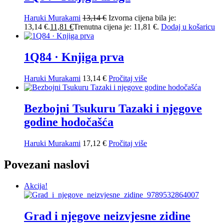
Haruki Murakami
13,14
€
Izvorna cijena bila je:
13,14 €.
11,81
€
Trenutna cijena je: 11,81 €.
Dodaj u košaricu
1Q84 · Knjiga prva
Haruki Murakami
13,14
€
Pročitaj više
Bezbojni Tsukuru Tazaki i njegove
godine hodočašća
Haruki Murakami
17,12
€
Pročitaj više
Povezani naslovi
Akcija!
Grad i njegove neizvjesne zidine