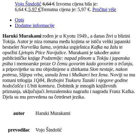
Vojo Šindolić
6,64
€
Izvorna cijena bila je:
6,64 €.
5,97
€
Trenutna cijena je: 5,97 €.
Pročitaj više
Opis
Dodatne informacije
Haruki Murakami
rođen je u Kyotu 1949., a danas živi u blizini
Tokija. Autor je niza romana među kojima se ističu veliki japanski
bestseler
Norveška šuma
, svjetska uspješnica
Kafka na žalu
te
opsežni
Ljetopis Ptice Navijalice
. Murakami je također autor
publicističke knjige
Podzemlje: napad plinom u Tokiju i japanska
psiha
i memoarske proze
O čemu govorim kada govorim o trčanju
,
a pripovijetke su mu objedinjene u zbirkama
Slon nestaje
,
nakon
potresa
,
Slijepa vrba, usnula žena
i
Muškarci bez žena
. Noviji su mu
romani trilogija
1Q84
,
Bezbojni Tsukuru Tazaki i njegove godine
hodočašća
i
Ubiti komtura
. Dobitnik je mnogih književnih
priznanja, uključujući Jeruzalemsku nagradu i nagradu Franz Kafka.
Djela su mu prevedena na četrdeset jezika.
autor
Haruki Murakami
prevodilac
Vojo Šindolić