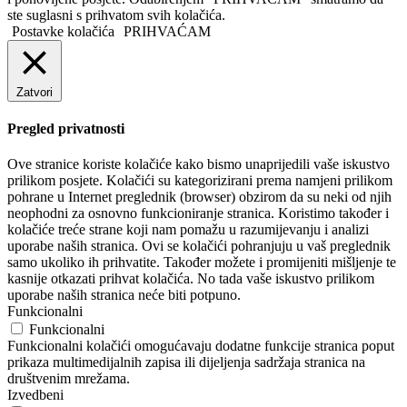
ste suglasni s prihvatom svih kolačića.
Postavke kolačića
PRIHVAĆAM
Zatvori
Pregled privatnosti
Ove stranice koriste kolačiće kako bismo unaprijedili vaše iskustvo
prilikom posjete. Kolačići su kategorizirani prema namjeni prilikom
pohrane u Internet preglednik (browser) obzirom da su neki od njih
neophodni za osnovno funkcioniranje stranica. Koristimo također i
kolačiće treće strane koji nam pomažu u razumijevanju i analizi
uporabe naših stranica. Ovi se kolačići pohranjuju u vaš preglednik
samo ukoliko ih prihvatite. Također možete i promijeniti mišljenje te
kasnije otkazati prihvat kolačića. No tada vaše iskustvo prilikom
uporabe naših stranica neće biti potpuno.
Funkcionalni
Funkcionalni
Funkcionalni kolačići omogućavaju dodatne funkcije stranica poput
prikaza multimedijalnih zapisa ili dijeljenja sadržaja stranica na
društvenim mrežama.
Izvedbeni