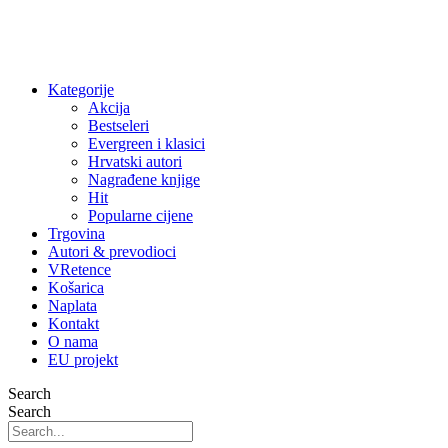
Kategorije
Akcija
Bestseleri
Evergreen i klasici
Hrvatski autori
Nagrađene knjige
Hit
Popularne cijene
Trgovina
Autori & prevodioci
VRetence
Košarica
Naplata
Kontakt
O nama
EU projekt
Search
Search