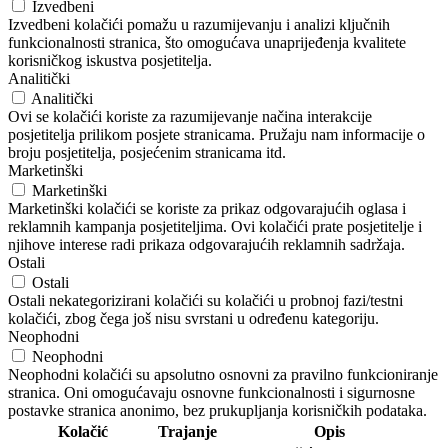
Izvedbeni
Izvedbeni kolačići pomažu u razumijevanju i analizi ključnih
funkcionalnosti stranica, što omogućava unaprijeđenja kvalitete
korisničkog iskustva posjetitelja.
Analitički
Analitički
Ovi se kolačići koriste za razumijevanje načina interakcije
posjetitelja prilikom posjete stranicama. Pružaju nam informacije o
broju posjetitelja, posjećenim stranicama itd.
Marketinški
Marketinški
Marketinški kolačići se koriste za prikaz odgovarajućih oglasa i
reklamnih kampanja posjetiteljima. Ovi kolačići prate posjetitelje i
njihove interese radi prikaza odgovarajućih reklamnih sadržaja.
Ostali
Ostali
Ostali nekategorizirani kolačići su kolačići u probnoj fazi/testni
kolačići, zbog čega još nisu svrstani u određenu kategoriju.
Neophodni
Neophodni
Neophodni kolačići su apsolutno osnovni za pravilno funkcioniranje
stranica. Oni omogućavaju osnovne funkcionalnosti i sigurnosne
postavke stranica anonimo, bez prukupljanja korisničkih podataka.
Kolačić
Trajanje
Opis