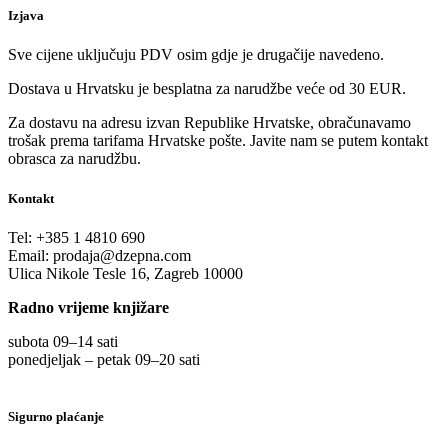
Izjava
Sve cijene uključuju PDV osim gdje je drugačije navedeno.
Dostava u Hrvatsku je besplatna za narudžbe veće od 30 EUR.
Za dostavu na adresu izvan Republike Hrvatske, obračunavamo
trošak prema tarifama Hrvatske pošte. Javite nam se putem kontakt
obrasca za narudžbu.
Kontakt
Tel:
+385 1 4810 690
Email:
prodaja@dzepna.com
Ulica Nikole Tesle 16, Zagreb 10000
Radno vrijeme knjižare
subota 09
–
14 sati
ponedjeljak – petak 09
–
20 sati
Sigurno plaćanje