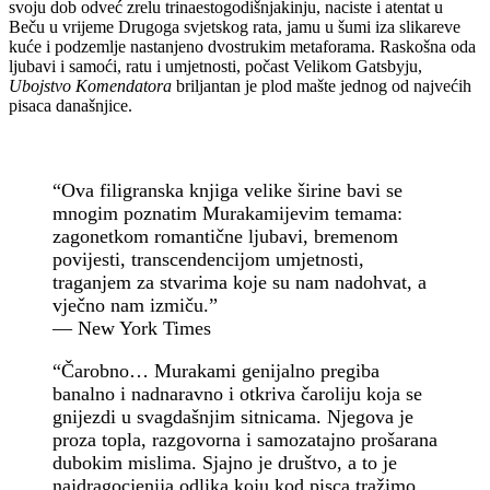
svoju dob odveć zrelu trinaestogodišnjakinju, naciste i atentat u
Beču u vrijeme Drugoga svjetskog rata, jamu u šumi iza slikareve
kuće i podzemlje nastanjeno dvostrukim metaforama. Raskošna oda
ljubavi i samoći, ratu i umjetnosti, počast Velikom Gatsbyju,
Ubojstvo Komendatora
briljantan je plod mašte jednog od najvećih
pisaca današnjice.
“Ova filigranska knjiga velike širine bavi se
mnogim poznatim Murakamijevim temama:
zagonetkom romantične ljubavi, bremenom
povijesti, transcendencijom umjetnosti,
traganjem za stvarima koje su nam nadohvat, a
vječno nam izmiču.”
— New York Times
“Čarobno… Murakami genijalno pregiba
banalno i nadnaravno i otkriva čaroliju koja se
gnijezdi u svagdašnjim sitnicama. Njegova je
proza topla, razgovorna i samozatajno prošarana
dubokim mislima. Sjajno je društvo, a to je
najdragocjenija odlika koju kod pisca tražimo.