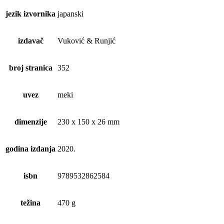
jezik izvornika
japanski
izdavač
Vuković & Runjić
broj stranica
352
uvez
meki
dimenzije
230 x 150 x 26 mm
godina izdanja
2020.
isbn
9789532862584
težina
470 g