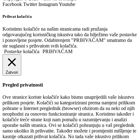
Facebook
Twitter
Instagram
Youtube
Prihvat kolačića
Koristimo kolačiće na našim stranicama radi pružanja
odgovarajućeg korisničkog iskustva tako da bilježimo vaše postavke
i ponovljene posjete. Odabirenjem "PRIHVAĆAM" smatramo da
ste suglasni s prihvatom svih kolačića.
Postavke kolačića
PRIHVAĆAM
Zatvori
Pregled privatnosti
Ove stranice koriste kolačiće kako bismo unaprijedili vaše iskustvo
prilikom posjete. Kolačići su kategorizirani prema namjeni prilikom
pohrane u Internet preglednik (browser) obzirom da su neki od njih
neophodni za osnovno funkcioniranje stranica. Koristimo također i
kolačiće treće strane koji nam pomažu u razumijevanju i analizi
uporabe naših stranica. Ovi se kolačići pohranjuju u vaš preglednik
samo ukoliko ih prihvatite. Također možete i promijeniti mišljenje te
kasnije otkazati prihvat kolačića. No tada vaše iskustvo prilikom