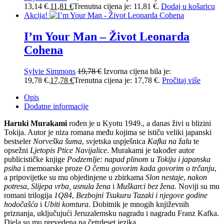
13,14 €.
11,81
€
Trenutna cijena je: 11,81 €.
Dodaj u košaricu
Akcija!
I’m Your Man – Život Leonarda
Cohena
Sylvie Simmons
19,78
€
Izvorna cijena bila je:
19,78 €.
17,78
€
Trenutna cijena je: 17,78 €.
Pročitaj više
Opis
Dodatne informacije
Haruki Murakami
rođen je u Kyotu 1949., a danas živi u blizini
Tokija. Autor je niza romana među kojima se ističu veliki japanski
bestseler
Norveška šuma
, svjetska uspješnica
Kafka na žalu
te
opsežni
Ljetopis Ptice Navijalice
. Murakami je također autor
publicističke knjige
Podzemlje: napad plinom u Tokiju i japanska
psiha
i memoarske proze
O čemu govorim kada govorim o trčanju
,
a pripovijetke su mu objedinjene u zbirkama
Slon nestaje
,
nakon
potresa
,
Slijepa vrba, usnula žena
i
Muškarci bez žena
. Noviji su mu
romani trilogija
1Q84
,
Bezbojni Tsukuru Tazaki i njegove godine
hodočašća
i
Ubiti komtura
. Dobitnik je mnogih književnih
priznanja, uključujući Jeruzalemsku nagradu i nagradu Franz Kafka.
Djela su mu prevedena na četrdeset jezika.