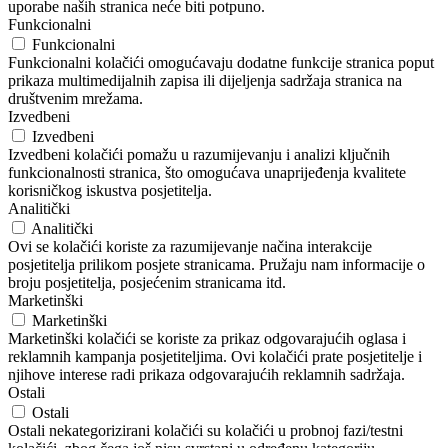
uporabe naših stranica neće biti potpuno.
Funkcionalni
Funkcionalni
Funkcionalni kolačići omogućavaju dodatne funkcije stranica poput
prikaza multimedijalnih zapisa ili dijeljenja sadržaja stranica na
društvenim mrežama.
Izvedbeni
Izvedbeni
Izvedbeni kolačići pomažu u razumijevanju i analizi ključnih
funkcionalnosti stranica, što omogućava unaprijeđenja kvalitete
korisničkog iskustva posjetitelja.
Analitički
Analitički
Ovi se kolačići koriste za razumijevanje načina interakcije
posjetitelja prilikom posjete stranicama. Pružaju nam informacije o
broju posjetitelja, posjećenim stranicama itd.
Marketinški
Marketinški
Marketinški kolačići se koriste za prikaz odgovarajućih oglasa i
reklamnih kampanja posjetiteljima. Ovi kolačići prate posjetitelje i
njihove interese radi prikaza odgovarajućih reklamnih sadržaja.
Ostali
Ostali
Ostali nekategorizirani kolačići su kolačići u probnoj fazi/testni