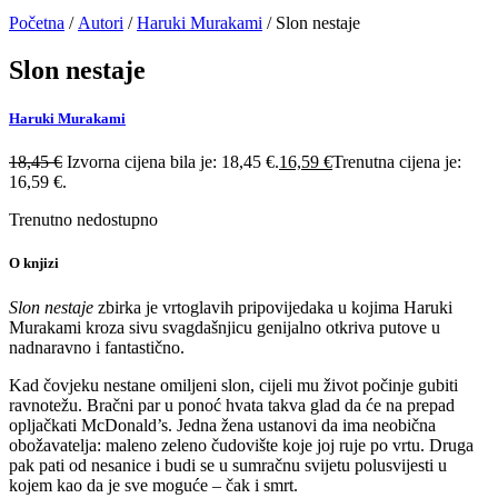
Početna
/
Autori
/
Haruki Murakami
/ Slon nestaje
Slon nestaje
Haruki Murakami
18,45
€
Izvorna cijena bila je: 18,45 €.
16,59
€
Trenutna cijena je:
16,59 €.
Trenutno nedostupno
O knjizi
Slon nestaje
zbirka je vrtoglavih pripovijedaka u kojima Haruki
Murakami kroza sivu svagdašnjicu genijalno otkriva putove u
nadnaravno i fantastično.
Kad čovjeku nestane omiljeni slon, cijeli mu život počinje gubiti
ravnotežu. Bračni par u ponoć hvata takva glad da će na prepad
opljačkati McDonald’s. Jedna žena ustanovi da ima neobična
obožavatelja: maleno zeleno čudovište koje joj ruje po vrtu. Druga
pak pati od nesanice i budi se u sumračnu svijetu polusvijesti u
kojem kao da je sve moguće – čak i smrt.