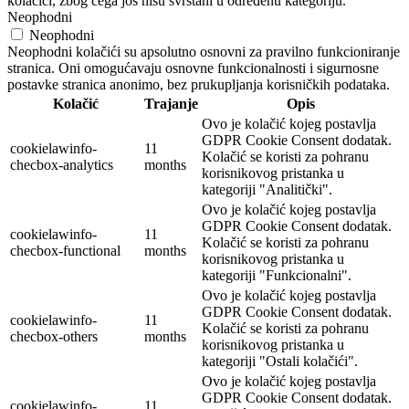
kolačići, zbog čega još nisu svrstani u određenu kategoriju.
Neophodni
Neophodni
Neophodni kolačići su apsolutno osnovni za pravilno funkcioniranje
stranica. Oni omogućavaju osnovne funkcionalnosti i sigurnosne
postavke stranica anonimo, bez prukupljanja korisničkih podataka.
Kolačić
Trajanje
Opis
Ovo je kolačić kojeg postavlja
GDPR Cookie Consent dodatak.
cookielawinfo-
11
Kolačić se koristi za pohranu
checbox-analytics
months
korisnikovog pristanka u
kategoriji "Analitički".
Ovo je kolačić kojeg postavlja
GDPR Cookie Consent dodatak.
cookielawinfo-
11
Kolačić se koristi za pohranu
checbox-functional
months
korisnikovog pristanka u
kategoriji "Funkcionalni".
Ovo je kolačić kojeg postavlja
GDPR Cookie Consent dodatak.
cookielawinfo-
11
Kolačić se koristi za pohranu
checbox-others
months
korisnikovog pristanka u
kategoriji "Ostali kolačići".
Ovo je kolačić kojeg postavlja
GDPR Cookie Consent dodatak.
cookielawinfo-
11