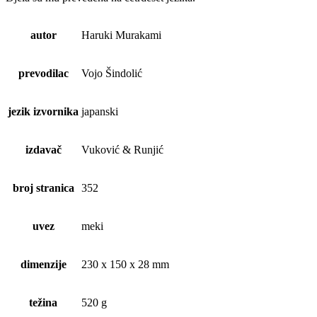
autor
Haruki Murakami
prevodilac
Vojo Šindolić
jezik izvornika
japanski
izdavač
Vuković & Runjić
broj stranica
352
uvez
meki
dimenzije
230 x 150 x 28 mm
težina
520 g