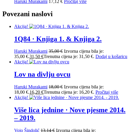
Haruki Murakami
17,12
€
Pročitaj više
Povezani naslovi
Akcija!
1Q84 · Knjiga 1. & Knjiga 2.
Haruki Murakami
35,00
€
Izvorna cijena bila je:
35,00 €.
31,50
€
Trenutna cijena je: 31,50 €.
Dodaj u košaricu
Akcija!
Lov na divlju ovcu
Haruki Murakami
18,00
€
Izvorna cijena bila je:
18,00 €.
16,20
€
Trenutna cijena je: 16,20 €.
Pročitaj više
Akcija!
Više lica jednine · Nove pjesme 2014.
– 2019.
Vojo Šindolić
13,14
€
Izvorna cijena bila je: