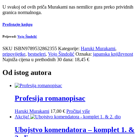
U svakoj od ovih priča Murakami nas nemilice gura preko prividnih
granica normalnoga.
Prolistajte knjigu
Prijevod:
Vojo Šindolić
SKU
ISBN9789532862355
Kategorije:
Haruki Murakami
,
pripovijetke
,
bestseleri
,
Vojo Šindolić
Oznaka:
japanska književnost
Najniža cijena u prethodnih 30 dana: 18,45 €
Od istog autora
Profesija romanopisac
Haruki Murakami
17,00
€
Pročitaj više
Akcija!
Ubojstvo komendatora – komplet 1. &