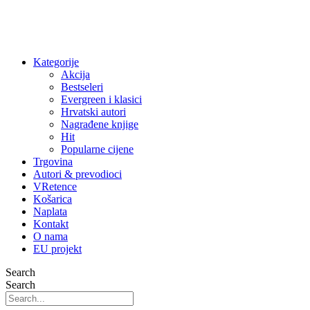
Kategorije
Akcija
Bestseleri
Evergreen i klasici
Hrvatski autori
Nagrađene knjige
Hit
Popularne cijene
Trgovina
Autori & prevodioci
VRetence
Košarica
Naplata
Kontakt
O nama
EU projekt
Search
Search