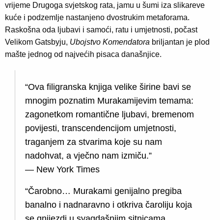
vrijeme Drugoga svjetskog rata, jamu u šumi iza slikareve
kuće i podzemlje nastanjeno dvostrukim metaforama.
Raskošna oda ljubavi i samoći, ratu i umjetnosti, počast
Velikom Gatsbyju,
Ubojstvo Komendatora
briljantan je plod
mašte jednog od najvećih pisaca današnjice.
“Ova filigranska knjiga velike širine bavi se
mnogim poznatim Murakamijevim temama:
zagonetkom romantične ljubavi, bremenom
povijesti, transcendencijom umjetnosti,
traganjem za stvarima koje su nam
nadohvat, a vječno nam izmiču.”
— New York Times
“Čarobno… Murakami genijalno pregiba
banalno i nadnaravno i otkriva čaroliju koja
se gnijezdi u svagdašnjim sitnicama.