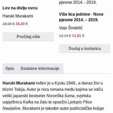
Lov na divlju ovcu
Više lica jednine · Nove
Haruki Murakami
pjesme 2014. – 2019.
18,00
€
16,20
€
Vojo Šindolić
13,14
€
11,81
€
Pročitaj više
Dodaj u košaricu
Opis
Dodatne informacije
Haruki Murakami
rođen je u Kyotu 1949., a danas živi u
blizini Tokija. Autor je niza romana među kojima se ističu
veliki japanski bestseler
Norveška šuma
, svjetska
uspješnica
Kafka na žalu
te opsežni
Ljetopis Ptice
Navijalice
. Murakami je također autor publicističke knjige