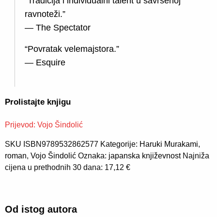
“Tradicija i individualni talent u savršenoj
ravnoteži.”
— The Spectator
“Povratak velemajstora.”
— Esquire
Prolistajte knjigu
Prijevod:
Vojo Šindolić
SKU
ISBN9789532862577
Kategorije:
Haruki Murakami
,
roman
,
Vojo Šindolić
Oznaka:
japanska književnost
Najniža
cijena u prethodnih 30 dana: 17,12 €
Od istog autora