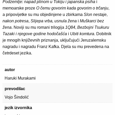
Podzemlje: napad plinom u Tokiju i japanska psiha
i
memoarske proze
O čemu govorim kada govorim o trčanju
,
a pripovijetke su mu objedinjene u zbirkama
Slon nestaje
,
nakon potresa
,
Slijepa vrba, usnula žena
i
Muškarci bez
žena
. Noviji su mu romani trilogija
1Q84
,
Bezbojni Tsukuru
Tazaki i njegove godine hodočašća
i
Ubiti komtura
. Dobitnik
je mnogih književnih priznanja, uključujući Jeruzalemsku
nagradu i nagradu Franz Kafka. Djela su mu prevedena na
četrdeset jezika.
autor
Haruki Murakami
prevodilac
Vojo Šindolić
jezik izvornika