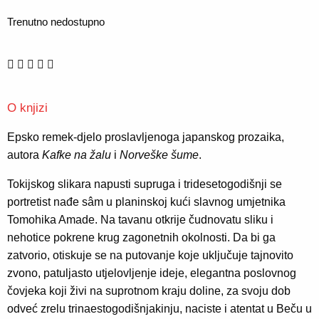
Trenutno nedostupno
O knjizi
Epsko remek-djelo proslavljenoga japanskog prozaika,
autora
Kafke na žalu
i
Norveške šume
.
Tokijskog slikara napusti supruga i tridesetogodišnji se
portretist nađe sâm u planinskoj kući slavnog umjetnika
Tomohika Amade. Na tavanu otkrije čudnovatu sliku i
nehotice pokrene krug zagonetnih okolnosti. Da bi ga
zatvorio, otiskuje se na putovanje koje uključuje tajnovito
zvono, patuljasto utjelovljenje ideje, elegantna poslovnog
čovjeka koji živi na suprotnom kraju doline, za svoju dob
odveć zrelu trinaestogodišnjakinju, naciste i atentat u Beču u