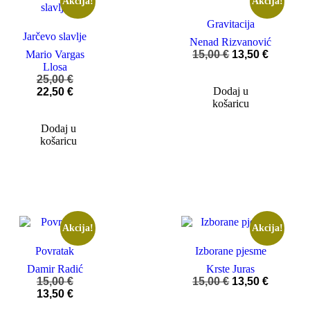
Akcija!
Akcija!
Gravitacija
Jarčevo slavlje
Nenad Rizvanović
Mario Vargas
15,00
€
13,50
€
Llosa
25,00
€
Dodaj u
22,50
€
košaricu
Dodaj u
košaricu
Akcija!
Akcija!
Povratak
Izborane pjesme
Damir Radić
Krste Juras
15,00
€
15,00
€
13,50
€
13,50
€