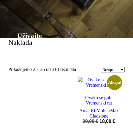
Uživajte
Naklada
Prikazujemo 25–36 od 313 rezultata
Akcija!
Ovako se gubi
Vremenski rat
Amal El-Mohtar
Max
Gladstone
20,00
€
18,00
€