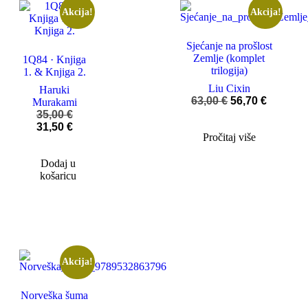
Akcija!
Akcija!
Sjećanje na prošlost
Zemlje (komplet
1Q84 · Knjiga
trilogija)
1. & Knjiga 2.
Liu Cixin
Haruki
63,00
€
56,70
€
Murakami
35,00
€
31,50
€
Pročitaj više
Dodaj u
košaricu
Akcija!
Norveška šuma