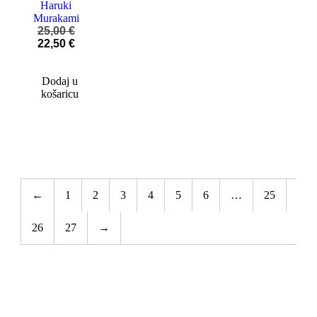
Haruki
Murakami
25,00
€
22,50
€
Dodaj u
košaricu
←
1
2
3
4
5
6
…
25
26
27
→