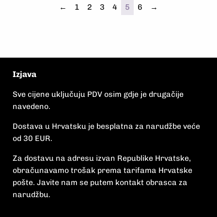
←
1
2
3
4
5
6
→
Izjava
Sve cijene uključuju PDV osim gdje je drugačije
navedeno.
Dostava u Hrvatsku je besplatna za narudžbe veće
od 30 EUR.
Za dostavu na adresu izvan Republike Hrvatske,
obračunavamo trošak prema tarifama Hrvatske
pošte. Javite nam se putem kontakt obrasca za
narudžbu.