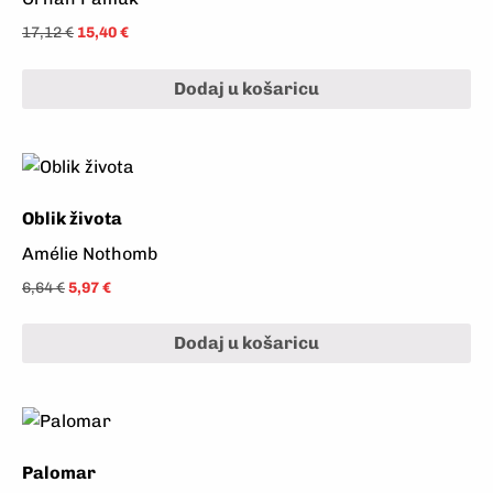
17,12
€
15,40
€
Dodaj u košaricu
Oblik života
Amélie Nothomb
6,64
€
5,97
€
Dodaj u košaricu
Palomar