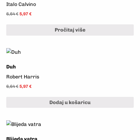
Italo Calvino
6,64
€
5,97
€
Pročitaj više
Duh
Robert Harris
6,64
€
5,97
€
Dodaj u košaricu
Blijeda vatra