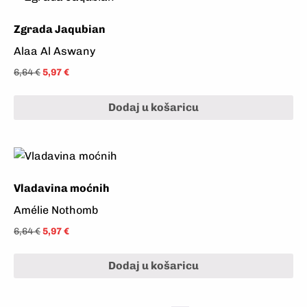
Zgrada Jaqubian
Alaa Al Aswany
6,64
€
5,97
€
Dodaj u košaricu
Vladavina moćnih
Amélie Nothomb
6,64
€
5,97
€
Dodaj u košaricu