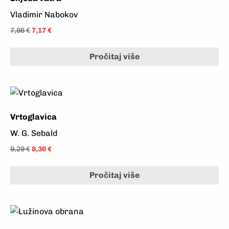
Vladimir Nabokov
7,96
€
7,17
€
Pročitaj više
Vrtoglavica
W. G. Sebald
9,29
€
8,36
€
Pročitaj više