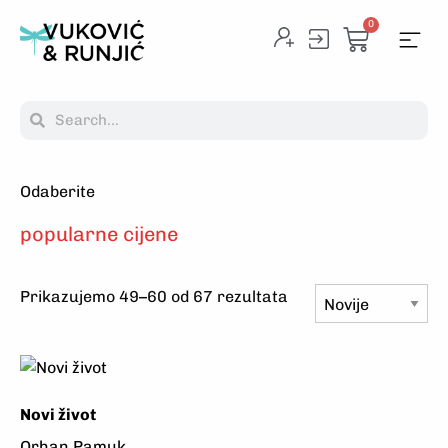
0
Odaberite
Na
popularne cijene
Prikazujemo 49–60 od 67 rezultata
Novi život
Orhan Pamuk