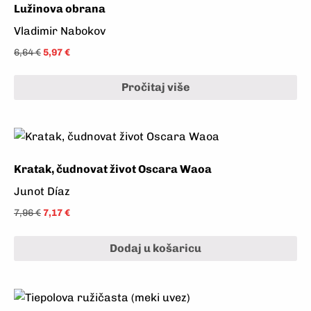
Lužinova obrana
Vladimir Nabokov
6,64
€
5,97
€
Pročitaj više
Kratak, čudnovat život Oscara Waoa
Junot Díaz
7,96
€
7,17
€
Dodaj u košaricu