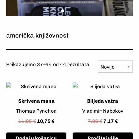
Odaberite
Naručite
Uživajte
Odaberite
Naručite
Uživajte
Odaberite
Naručite
Uživajte
američka književnost
Prikazujemo 37–44 od 44 rezultata
Skrivena mana
Blijeda vatra
Thomas Pynchon
Vladimir Nabokov
11,95
€
10,75
€
7,96
€
7,17
€
Dodaj u košaricu
Pročitaj više