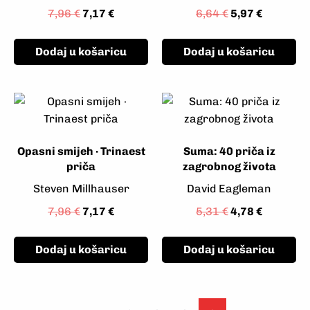
7,96
€
7,17
€
6,64
€
5,97
€
Dodaj u košaricu
Dodaj u košaricu
Opasni smijeh · Trinaest
Suma: 40 priča iz
priča
zagrobnog života
Steven Millhauser
David Eagleman
7,96
€
7,17
€
5,31
€
4,78
€
Dodaj u košaricu
Dodaj u košaricu