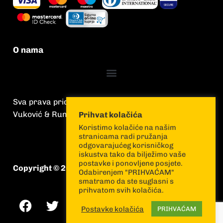
O nama
Sva prava pridržana
Vuković & Runjić
Prihvat kolačića
Koristimo kolačiće na našim
stranicama radi pružanja
odgovarajućeg korisničkog
iskustva tako da bilježimo vaše
postavke i ponovljene posjete.
Copyright © 2026 Vuković & Runjić
Odabirenjem "PRIHVAĆAM"
smatramo da ste suglasni s
prihvatom svih kolačića.
Postavke kolačića
PRIHVAĆAM