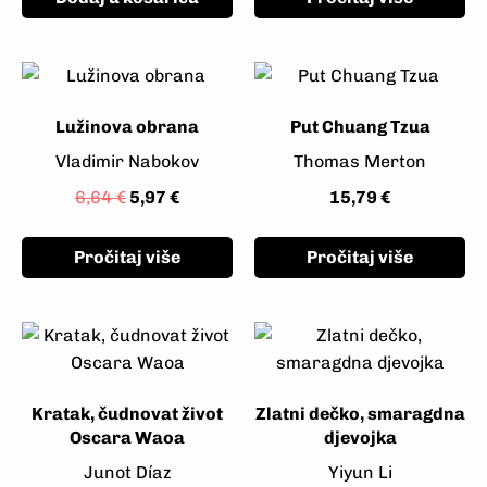
Lužinova obrana
Put Chuang Tzua
Vladimir Nabokov
Thomas Merton
6,64
€
5,97
€
15,79
€
Pročitaj više
Pročitaj više
Kratak, čudnovat život
Zlatni dečko, smaragdna
Oscara Waoa
djevojka
Junot Díaz
Yiyun Li