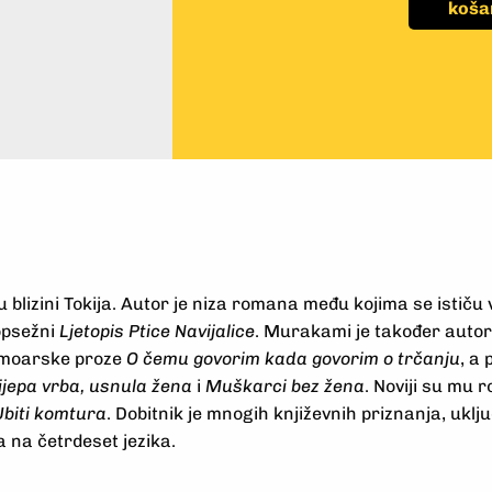
koša
u blizini Tokija. Autor je niza romana među kojima se ističu 
opsežni
Ljetopis Ptice Navijalice
. Murakami je također autor 
moarske proze
O čemu govorim kada govorim o trčanju
, a
ijepa vrba, usnula žena
i
Muškarci bez žena
. Noviji su mu 
Ubiti komtura
. Dobitnik je mnogih književnih priznanja, ukl
 na četrdeset jezika.