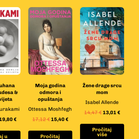
kuhana
Moja godina
Žene drage srcu
udesa &
odmora i
mom
vijeta
opuštanja
Isabel Allende
urakami
Ottessa Moshfegh
14,47
€
13,01
€
19,80
€
17,12
€
15,40
€
Pročitaj
više
j u
Pročitaj