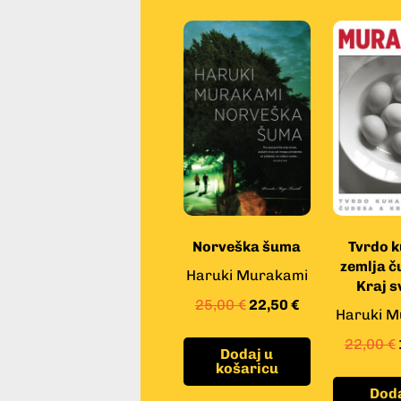
Norveška šuma
Tvrdo 
zemlja č
Haruki Murakami
Kraj s
25,00
€
22,50
€
Haruki M
22,00
€
Dodaj u
košaricu
Doda