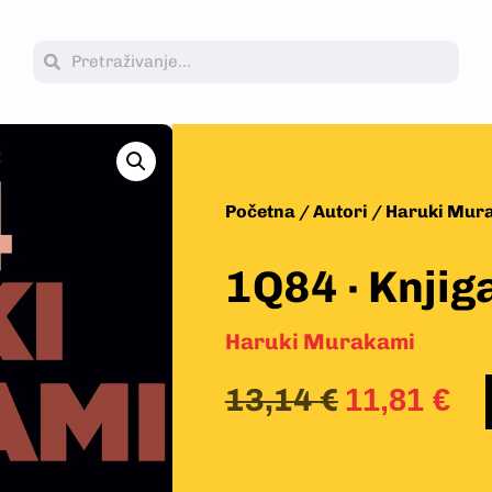
Početna
/
Autori
/
Haruki Mur
1Q84 · Knjig
Haruki Murakami
13,14
€
11,81
€