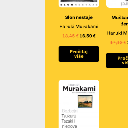
Slon nestaje
Muškar
že
Haruki Murakami
Haruki M
18,45
€
16,59
€
17,12
€
Pročitaj
više
Proč
vi