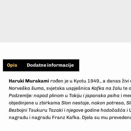
Opis
Dodatne informacije
Haruki Murakami
rođen je u Kyotu 1949., a danas živi 
Norveška šuma
, svjetska uspješnica
Kafka na žalu
te 
Podzemlje: napad plinom u Tokiju i japanska psiha
i me
objedinjene u zbirkama
Slon nestaje
,
nakon potresa
,
Sl
Bezbojni Tsukuru Tazaki i njegove godine hodočašća
i
nagradu i nagradu Franz Kafka. Djela su mu prevedena