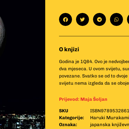
O knjizi
Godina je 1Q84. Ovo je nedvojbeno
dva mjeseca. U ovom svijetu, su
povezane. Svatko se od to dvoje
svijetu nema izgleda da se obo
Prijevod:
Maja Šoljan
SKU
ISBN978953286
Kategorije:
Haruki Murakam
Oznaka:
japanska književ