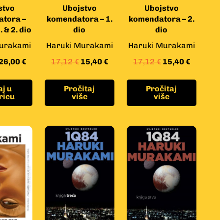
stvo
Ubojstvo
Ubojstvo
tora –
komendatora – 1.
komendatora – 2.
 & 2. dio
dio
dio
urakami
Haruki Murakami
Haruki Murakami
26,00
€
17,12
€
15,40
€
17,12
€
15,40
€
j u
Pročitaj
Pročitaj
ricu
više
više