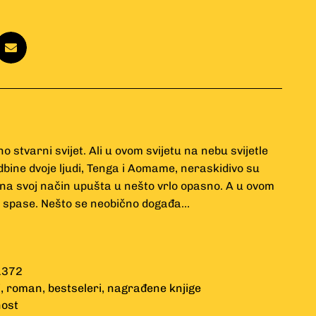
 stvarni svijet. Ali u ovom svijetu na nebu svijetle
dbine dvoje ljudi, Tenga i Aomame, neraskidivo su
 na svoj način upušta u nešto vrlo opasno. A u ovom
je spase. Nešto se neobično događa…
1372
i
,
roman
,
bestseleri
,
nagrađene knjige
nost