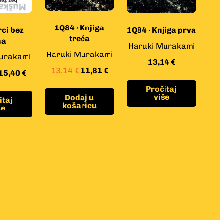
1Q84 · Knjiga
ci bez
1Q84 · Knjiga prva
treća
na
Haruki Murakami
Haruki Murakami
urakami
13,14
€
13,14
€
11,81
€
15,40
€
Pročitaj
više
Dodaj u
itaj
košaricu
še