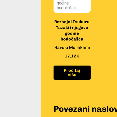
Bezbojni Tsukuru
Tazaki i njegove
godine
hodočašća
Haruki Murakami
17,12
€
Pročitaj
više
Povezani naslov