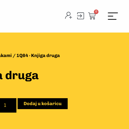
0
akami
/ 1Q84 · Knjiga druga
a druga
Dodaj u košaricu