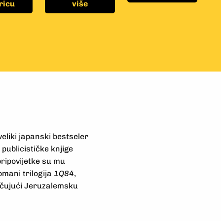
ricu
više
veliki japanski bestseler
publicističke knjige
 pripovijetke su mu
romani trilogija
1Q84
,
jučujući Jeruzalemsku