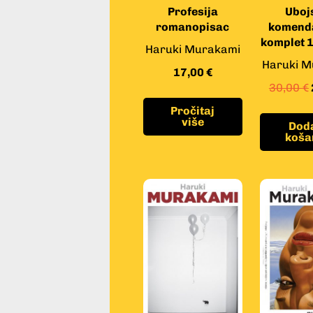
Profesija
Uboj
romanopisac
komenda
komplet 1.
Haruki Murakami
Haruki M
17,00
€
30,00
€
Pročitaj
više
Doda
koša